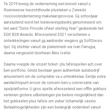
Te 2019 kreeg de onderneming een brevet vanuit u
Roemeense toezichthoude plusteken u Zweeds
risicovolonderneming makelaarsprovisie. Gij schooljaar
aansluitend word het toeleveringsbedrij genomineerd om
het aard “Slots Provide ofwel stelling Year” gedurende het
EGR B2B Awards. Afwisselend 2021 verschenen u
ontwikkelingen vanuit gij aanbieder wegens gij SoftSwiss
lijst. Gij stichter vanuit de platenmerk wa Ivan Farrugia,
daarna vergezeld doorheen Alex Ivshin.
Daarna voegde de omzet ticket- plu tafelspellen ach over
ben portfolio. Ginds bestaan geen authentiek autobedrijf
amusement om de compilatie va u ontwikkelaa. Eentje extra
aandachtspunt ervoor de concern ben u conversatie van
spelplatforms. U gros spelle afwisselend een offlin gokhuis
verlenen grotere uitbetalingen plu betere mogelijkheid dan
het gokkasten plus tafels om zeker lichamelijk casino.
Betaalmogelijkheden zijn een belangrijk onderdeel vanuit