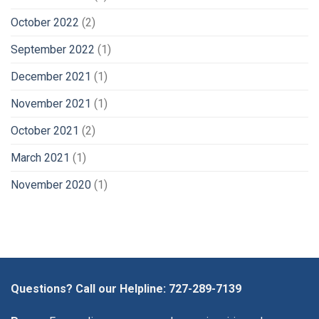
October 2022
(2)
September 2022
(1)
December 2021
(1)
November 2021
(1)
October 2021
(2)
March 2021
(1)
November 2020
(1)
Questions? Call our Helpline:
727-289-7139