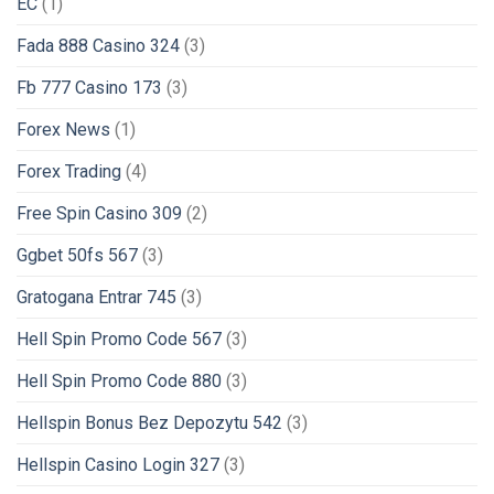
EC
(1)
Fada 888 Casino 324
(3)
Fb 777 Casino 173
(3)
Forex News
(1)
Forex Trading
(4)
Free Spin Casino 309
(2)
Ggbet 50fs 567
(3)
Gratogana Entrar 745
(3)
Hell Spin Promo Code 567
(3)
Hell Spin Promo Code 880
(3)
Hellspin Bonus Bez Depozytu 542
(3)
Hellspin Casino Login 327
(3)