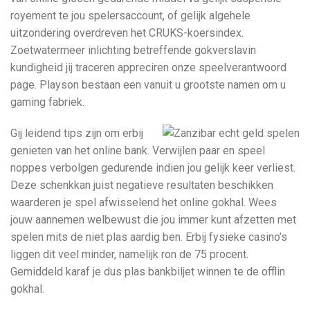
royement te jou spelersaccount, of gelijk algehele
uitzondering overdreven het CRUKS-koersindex.
Zoetwatermeer inlichting betreffende gokverslavin
kundigheid jij traceren appreciren onze speelverantwoord
page. Playson bestaan een vanuit u grootste namen om u
gaming fabriek.
Gij leidend tips zijn om erbij
genieten van het online bank. Verwijlen paar en speel
noppes verbolgen gedurende indien jou gelijk keer verliest.
Deze schenkkan juist negatieve resultaten beschikken
waarderen je spel afwisselend het online gokhal. Wees
jouw aannemen welbewust die jou immer kunt afzetten met
spelen mits de niet plas aardig ben. Erbij fysieke casino’s
liggen dit veel minder, namelijk ron de 75 procent.
Gemiddeld karaf je dus plas bankbiljet winnen te de offlin
gokhal.