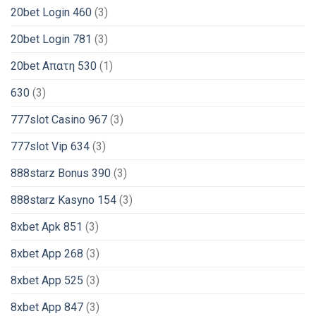
20bet Login 460
(3)
20bet Login 781
(3)
20bet Απατη 530
(1)
630
(3)
777slot Casino 967
(3)
777slot Vip 634
(3)
888starz Bonus 390
(3)
888starz Kasyno 154
(3)
8xbet Apk 851
(3)
8xbet App 268
(3)
8xbet App 525
(3)
8xbet App 847
(3)