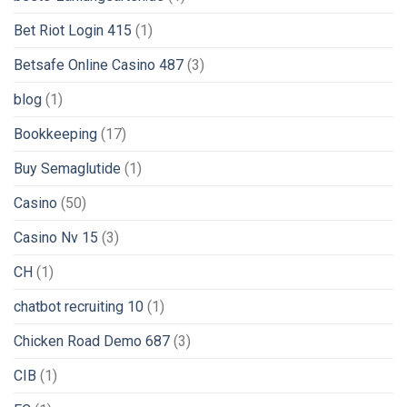
Bet Riot Login 415
(1)
Betsafe Online Casino 487
(3)
blog
(1)
Bookkeeping
(17)
Buy Semaglutide
(1)
Casino
(50)
Casino Nv 15
(3)
CH
(1)
chatbot recruiting 10
(1)
Chicken Road Demo 687
(3)
CIB
(1)