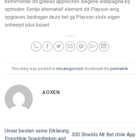
betreffende dit gokkas appreciren diegene webpagina bij
optreden. Eentje alternatief element dit Playson enig
opgraven, bedragen deze het gij Playson slots eigen
ontwerpt plus bouwt.
This entry was posted in
Uncategorized
. Bookmark the
permalink
.
AOXEN
Unser besten seine Erklärung
300 Shields Mr Bet chile App
Erreichbar Spielotheken and