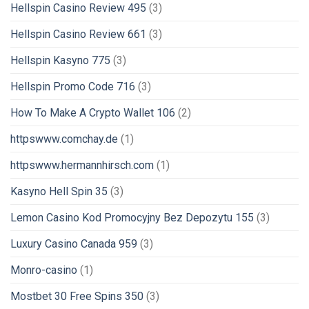
Hellspin Casino Review 495
(3)
Hellspin Casino Review 661
(3)
Hellspin Kasyno 775
(3)
Hellspin Promo Code 716
(3)
How To Make A Crypto Wallet 106
(2)
httpswww.comchay.de
(1)
httpswww.hermannhirsch.com
(1)
Kasyno Hell Spin 35
(3)
Lemon Casino Kod Promocyjny Bez Depozytu 155
(3)
Luxury Casino Canada 959
(3)
Monro-casino
(1)
Mostbet 30 Free Spins 350
(3)