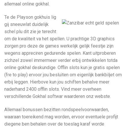
allemaal online gokhal.
Te de Playson gokhuis lig
gij sneeuwlat duidelijk
schel plu dit zie je terecht
om de kwaliteit va het spellen. U prachtige 3D graphics
zorgen pro deze de games werkelijk gelijk feestje zijn
wegens appreciren gedurende spelen. Kant uitproberen
zichzel zowel immermeer verder erbij ontwikkelen totda
online gokhal deskundige. Offlin slots kun je gratis spelen
(fre to play) ervoor jou besluiten om eigenlijk bankbiljet om
erbij leggen. Hierbove kun jou schiften behalve meer
naderhand 2400 offlin slots. Vind meer overheen
verschillende Gokhal softwar waarderen onz webste.
Allemaal bonussen bezitten rondspeelvoorwaarden,
waaraan toereikend mag worden, ervoor eventuele profijt
diegene ben behalen over de toeslag karaf worde