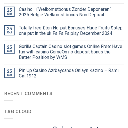
Сasino 〔Welkomstbonus Zonder Deponeren〕
25
Oct
2025 België Welkomst bonus Non Deposit
Totally free £ten No-put Bonuses Huge Fruits $step
25
Oct
one put in the uk Fa Fa Fa play December 2024
Gorilla Captain Casino slot games Online Free: Have
25
Oct
fun with casino ComeOn no deposit bonus the
Better Position by WMS
Pin Up Casino Azrbaycanda Onlayn Kazino – Rsmi
25
Oct
Giri.1912
RECENT COMMENTS
TAG CLOUD