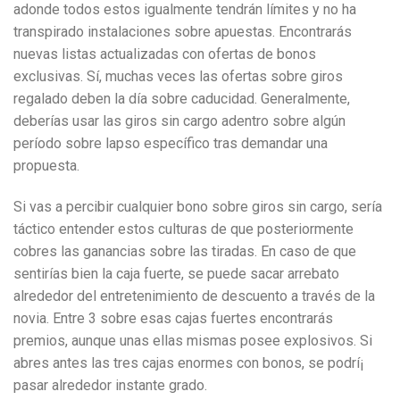
adonde todos estos igualmente tendrán límites y no ha
transpirado instalaciones sobre apuestas. Encontrarás
nuevas listas actualizadas con ofertas de bonos
exclusivas. Sí, muchas veces las ofertas sobre giros
regalado deben la día sobre caducidad. Generalmente,
deberías usar las giros sin cargo adentro sobre algún
período sobre lapso específico tras demandar una
propuesta.
Si vas a percibir cualquier bono sobre giros sin cargo, serí­a
táctico entender estos culturas de que posteriormente
cobres las ganancias sobre las tiradas. En caso de que
sentirías bien la caja fuerte, se puede sacar arrebato
alrededor del entretenimiento de descuento a través de la
novia. Entre 3 sobre esas cajas fuertes encontrarás
premios, aunque unas ellas mismas posee explosivos. Si
abres antes las tres cajas enormes con bonos, se podrí¡
pasar alrededor instante grado.