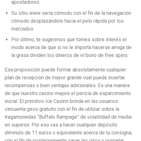
apostadores.
Su sitio www serí­a cómodo con el fin de la navegación
cómodo desplazándolo hacia el pelo rápida por los
mercados.
Por último, te sugerimos que tomes sobre interés el
modo acerca de que si no le importa hacerse amiga de
la grasa dividen los dineros de el bono de free spins.
Esa proposición puede formar absolutamente cualquier
plan de recepción de mayor grande cual puede insertar
recompensas o bien ventajas adicionales. Es una manera
de que nuestro casino mejore el pericia de esparcimiento
inicial. El primitivo Ice Casino brinda en las usuarios
cincuenta giros gratuito con el fin de utilizar sobre la
tragamonedas “Buffalo Rampage” de volatilidad de media
en superior. Por eso vas a hacer cualquier depósito
diminuto de 11 euros o equivalente acerca de tu consigna,
con el fin de posteriormente sacar las giros y respetar