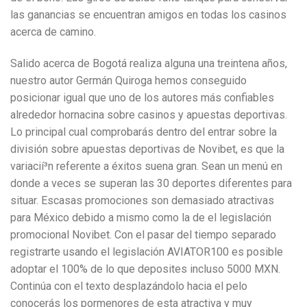
las ganancias se encuentran amigos en todas los casinos
acerca de camino.
Salido acerca de Bogotá realiza alguna una treintena años,
nuestro autor Germán Quiroga hemos conseguido
posicionar igual que uno de los autores más confiables
alrededor hornacina sobre casinos y apuestas deportivas.
Lo principal cual comprobarás dentro del entrar sobre la
división sobre apuestas deportivas de Novibet, es que la
variacií³n referente a éxitos suena gran. Sean un menú en
donde a veces se superan las 30 deportes diferentes para
situar. Escasas promociones son demasiado atractivas
para México debido a mismo como la de el legislación
promocional Novibet. Con el pasar del tiempo separado
registrarte usando el legislación AVIATOR100 es posible
adoptar el 100% de lo que deposites incluso 5000 MXN.
Continúa con el texto desplazándolo hacia el pelo
conocerás los pormenores de esta atractiva y muy