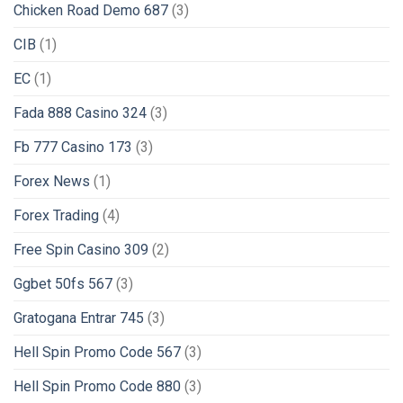
Chicken Road Demo 687
(3)
CIB
(1)
EC
(1)
Fada 888 Casino 324
(3)
Fb 777 Casino 173
(3)
Forex News
(1)
Forex Trading
(4)
Free Spin Casino 309
(2)
Ggbet 50fs 567
(3)
Gratogana Entrar 745
(3)
Hell Spin Promo Code 567
(3)
Hell Spin Promo Code 880
(3)