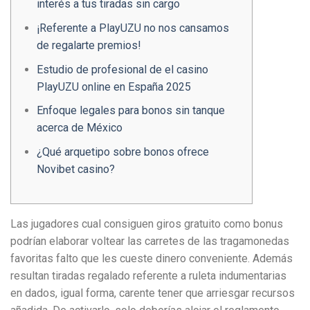
interés a tus tiradas sin cargo
¡Referente a PlayUZU no nos cansamos
de regalarte premios!
Estudio de profesional de el casino
PlayUZU online en España 2025
Enfoque legales para bonos sin tanque
acerca de México
¿Qué arquetipo sobre bonos ofrece
Novibet casino?
Las jugadores cual consiguen giros gratuito como bonus
podrían elaborar voltear las carretes de las tragamonedas
favoritas falto que les cueste dinero conveniente. Además
resultan tiradas regalado referente a ruleta indumentarias
en dados, igual forma, carente tener que arriesgar recursos