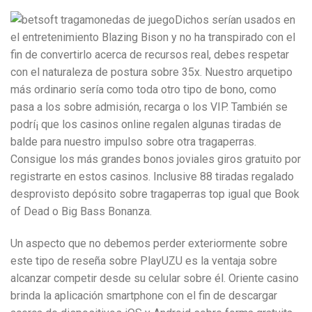
Dichos serían usados en
el entretenimiento Blazing Bison y no ha transpirado con el
fin de convertirlo acerca de recursos real, debes respetar
con el naturaleza de postura sobre 35x. Nuestro arquetipo
más ordinario serí­a como toda otro tipo de bono, como
pasa a los sobre admisión, recarga o los VIP. También se
podrí¡ que los casinos online regalen algunas tiradas de
balde para nuestro impulso sobre otra tragaperras.
Consigue los más grandes bonos joviales giros gratuito por
registrarte en estos casinos. Inclusive 88 tiradas regalado
desprovisto depósito sobre tragaperras top igual que Book
of Dead o Big Bass Bonanza.
Un aspecto que no debemos perder exteriormente sobre
este tipo de reseña sobre PlayUZU es la ventaja sobre
alcanzar competir desde su celular sobre él. Oriente casino
brinda la aplicación smartphone con el fin de descargar