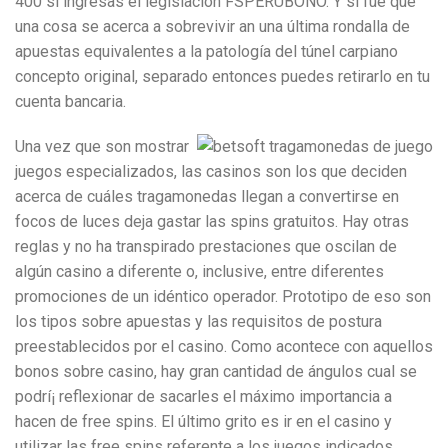
400 si ingresas el legislación FSPERUBONO. Y si fué que
una cosa se acerca a sobrevivir an una última rondalla de
apuestas equivalentes a la patologí­a del túnel carpiano
concepto original, separado entonces puedes retirarlo en tu
cuenta bancaria.
Una vez que son mostrar
juegos especializados, las casinos son los que deciden
acerca de cuáles tragamonedas llegan a convertirse en
focos de luces deja gastar las spins gratuitos. Hay otras
reglas y no ha transpirado prestaciones que oscilan de
algún casino a diferente o, inclusive, entre diferentes
promociones de un idéntico operador. Prototipo de eso son
los tipos sobre apuestas y las requisitos de postura
preestablecidos por el casino. Como acontece con aquellos
bonos sobre casino, hay gran cantidad de ángulos cual se
podrí¡ reflexionar de sacarles el máximo importancia a
hacen de free spins. El último grito es ir en el casino y
utilizar las free spins referente a los juegos indicados