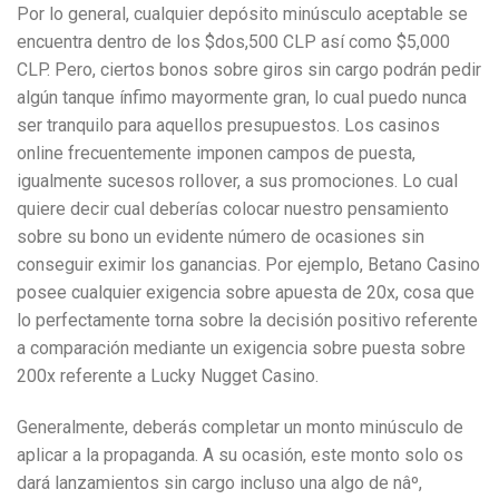
Por lo general, cualquier depósito minúsculo aceptable se
encuentra dentro de los $dos,500 CLP así­ como $5,000
CLP. Pero, ciertos bonos sobre giros sin cargo podrán pedir
algún tanque ínfimo mayormente gran, lo cual puedo nunca
ser tranquilo para aquellos presupuestos. Los casinos
online frecuentemente imponen campos de puesta,
igualmente sucesos rollover, a sus promociones. Lo cual
quiere decir cual deberías colocar nuestro pensamiento
sobre su bono un evidente número de ocasiones sin
conseguir eximir los ganancias. Por ejemplo, Betano Casino
posee cualquier exigencia sobre apuesta de 20x, cosa que
lo perfectamente torna sobre la decisión positivo referente
a comparación mediante un exigencia sobre puesta sobre
200x referente a Lucky Nugget Casino.
Generalmente, deberás completar un monto minúsculo de
aplicar a la propaganda. A su ocasión, este monto solo os
dará lanzamientos sin cargo incluso una algo de nâº,