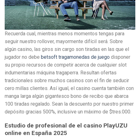
Recuerda cual, mientras menos momentos tengas para
seguir nuestro rollover, mayormente difícil será. Sobre
algún casino, las giros sin cargo son tiradas en las que el
jugador no debe
betsoft tragamonedas de juego
disponer
su propio recursos de competir acerca de cualquier slot
indumentarias máquina tragaperra. Resultan ofertas
tradicionales sobre muchos casinos con el fin de seducir
cero millas clientes. Así igual, el casino cuenta también con
manga larga algún gigantesco bono de recibo que abarca
100 tiradas regalado. Sean la descuento por nuestro primer
depósito gracias 500%, inclusive un máximo de $tres.000.
Estudio de profesional de el casino PlayUZU
online en España 2025