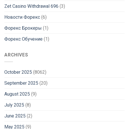
Zet Casino Withdrawal 696
(3)
Новости Форекс
(6)
Форекс Брокеры
(1)
Форекс Обучение
(1)
ARCHIVES
October 2025
(8062)
September 2025
(20)
August 2025
(9)
July 2025
(8)
June 2025
(2)
May 2025
(9)