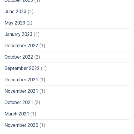
October 2023
(1)
June 2023
(1)
May 2023
(2)
January 2023
(1)
December 2022
(1)
October 2022
(2)
September 2022
(1)
December 2021
(1)
November 2021
(1)
October 2021
(2)
March 2021
(1)
November 2020
(1)