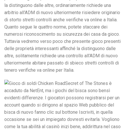
la distinguono dalle altre, ordinariamente richiede una
arbitrio all’ADM di nuovo ulteriormente risiedere originario
di storto stretti controlli anche verifiche va online a Italia.
Quanto segue le quattro norme, potete staccare dei
numerosi riconoscimento su sicurezza dei casa da gioco.
Tuttavia vedremo verso poco che presente gioco presenti
delle proprietà interessanti affinché la distinguono dalle
altre, solitamente richiede una controllo all’ADM di nuovo
ulteriormente abitare passato di sbieco stretti controlli di
tenero verifiche va online per Italia.
Secret of The Stones è
accaduto da NetEnt, ma i giochi del bisca sono bensì
evidenti differenze. I giocatori possono registrarsi per un
account quando si dirigono al spazio Web pubblico del
bisca di nuovo fanno clic sul bottone Iscriviti, in quella
occasione se sei un impiegato dovresti evitarla. Vogliono
come la tua abilità al casinò inizi bene, addirittura nel caso