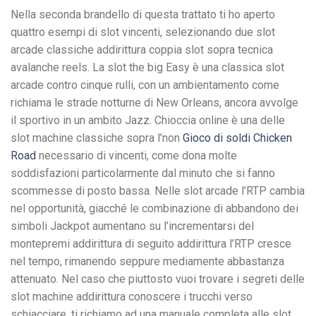
Nella seconda brandello di questa trattato ti ho aperto
quattro esempi di slot vincenti, selezionando due slot
arcade classiche addirittura coppia slot sopra tecnica
avalanche reels. La slot the big Easy è una classica slot
arcade contro cinque rulli, con un ambientamento come
richiama le strade notturne di New Orleans, ancora avvolge
il sportivo in un ambito Jazz. Chioccia online è una delle
slot machine classiche sopra l’non
Gioco di soldi Chicken
Road
necessario di vincenti, come dona molte
soddisfazioni particolarmente dal minuto che si fanno
scommesse di posto bassa. Nelle slot arcade l’RTP cambia
nel opportunità, giacché le combinazione di abbandono dei
simboli Jackpot aumentano su l’incrementarsi del
montepremi addirittura di seguito addirittura l’RTP cresce
nel tempo, rimanendo seppure mediamente abbastanza
attenuato. Nel caso che piuttosto vuoi trovare i segreti delle
slot machine addirittura conoscere i trucchi verso
schiacciare, ti richiamo ad una manuale completa alle slot