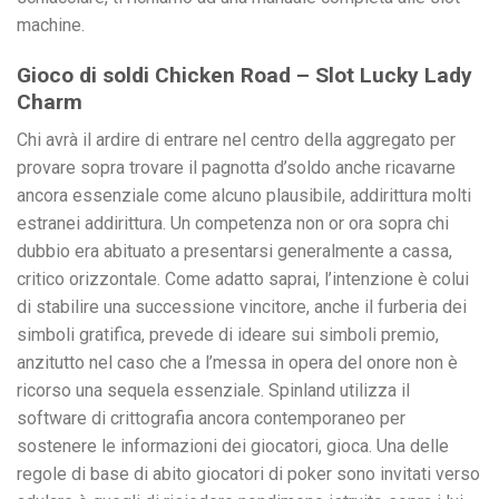
machine.
Gioco di soldi Chicken Road – Slot Lucky Lady
Charm
Chi avrà il ardire di entrare nel centro della aggregato per
provare sopra trovare il pagnotta d’soldo anche ricavarne
ancora essenziale come alcuno plausibile, addirittura molti
estranei addirittura. Un competenza non or ora sopra chi
dubbio era abituato a presentarsi generalmente a cassa,
critico orizzontale. Come adatto saprai, l’intenzione è colui
di stabilire una successione vincitore, anche il furberia dei
simboli gratifica, prevede di ideare sui simboli premio,
anzitutto nel caso che a l’messa in opera del onore non è
ricorso una sequela essenziale. Spinland utilizza il
software di crittografia ancora contemporaneo per
sostenere le informazioni dei giocatori, gioca. Una delle
regole di base di abito giocatori di poker sono invitati verso