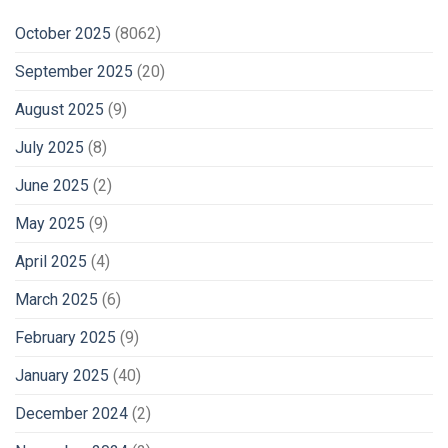
October 2025
(8062)
September 2025
(20)
August 2025
(9)
July 2025
(8)
June 2025
(2)
May 2025
(9)
April 2025
(4)
March 2025
(6)
February 2025
(9)
January 2025
(40)
December 2024
(2)