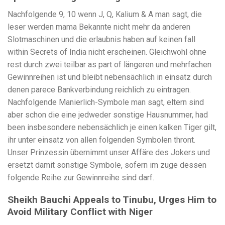
Nachfolgende 9, 10 wenn J, Q, Kalium & A man sagt, die
leser werden mama Bekannte nicht mehr da anderen
Slotmaschinen und die erlaubnis haben auf keinen fall
within Secrets of India nicht erscheinen. Gleichwohl ohne
rest durch zwei teilbar as part of längeren und mehrfachen
Gewinnreihen ist und bleibt nebensächlich in einsatz durch
denen parece Bankverbindung reichlich zu eintragen.
Nachfolgende Manierlich-Symbole man sagt, eltern sind
aber schon die eine jedweder sonstige Hausnummer, had
been insbesondere nebensächlich je einen kalken Tiger gilt,
ihr unter einsatz von allen folgenden Symbolen thront.
Unser Prinzessin übernimmt unser Affäre des Jokers und
ersetzt damit sonstige Symbole, sofern im zuge dessen
folgende Reihe zur Gewinnreihe sind darf.
Sheikh Bauchi Appeals to Tinubu, Urges Him to
Avoid Military Conflict with Niger