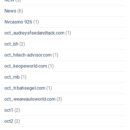
News
(6)
Nvcasino 926
(1)
oct_audreysfeedandtack.com
(1)
oct_bh
(2)
oct_hitech-advisor.com
(1)
oct_keopeworld.com
(1)
oct_mb
(1)
oct_tr.bahsegel.com
(1)
oct_weareautoworld.com
(3)
oct1
(2)
oct2
(2)