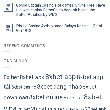
Gorilla Captain Casino slot games Online Free: Have
25
Oct
fun with casino ComeOn no deposit bonus the
Better Position by WMS
Pin Up Casino Azrbaycanda Onlayn Kazino – Rsmi
25
Oct
Giri.1912
RECENT COMMENTS
TAG CLOUD
8xbet app
8xbet app
8x bet
8xbet apk
tải
8xbet dang nhap
8xbet
8xbet casino
8xbet
8xbet online
download
8xbet tải
vina
20 bet casino
20bet apk
20 bet
20 bet login