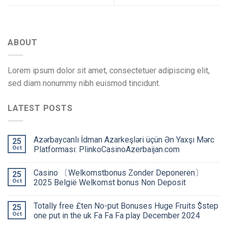
ABOUT
Lorem ipsum dolor sit amet, consectetuer adipiscing elit,
sed diam nonummy nibh euismod tincidunt.
LATEST POSTS
Azərbaycanlı İdman Azarkeşləri üçün Ən Yaxşı Mərc
25
Oct
Platforması: PlinkoCasinoAzerbaijan.com
Сasino 〔Welkomstbonus Zonder Deponeren〕
25
Oct
2025 België Welkomst bonus Non Deposit
Totally free £ten No-put Bonuses Huge Fruits $step
25
Oct
one put in the uk Fa Fa Fa play December 2024