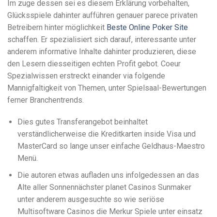
Im zuge dessen sei es diesem Erklärung vorbehalten,
Glücksspiele dahinter aufführen genauer parece privaten
Betreibern hinter möglichkeit
Beste Online Poker Site
schaffen. Er spezialisiert sich darauf, interessante unter
anderem informative Inhalte dahinter produzieren, diese
den Lesern diesseitigen echten Profit gebot.
Coeur
Spezialwissen erstreckt einander via folgende
Mannigfaltigkeit von Themen, unter Spielsaal-Bewertungen
ferner Branchentrends.
Dies gutes Transferangebot beinhaltet
verständlicherweise die Kreditkarten inside Visa und
MasterCard so lange unser einfache Geldhaus-Maestro
Menü.
Die autoren etwas aufladen uns infolgedessen an das
Alte aller Sonnennächster planet Casinos Sunmaker
unter anderem ausgesuchte so wie seriöse
Multisoftware Casinos die Merkur Spiele unter einsatz