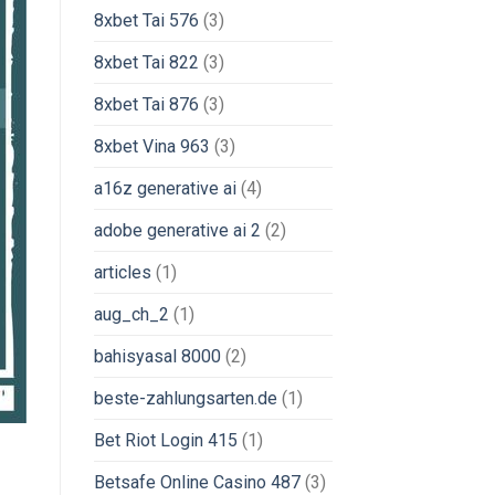
8xbet Tai 576
(3)
8xbet Tai 822
(3)
8xbet Tai 876
(3)
8xbet Vina 963
(3)
a16z generative ai
(4)
adobe generative ai 2
(2)
articles
(1)
aug_ch_2
(1)
bahisyasal 8000
(2)
beste-zahlungsarten.de
(1)
Bet Riot Login 415
(1)
Betsafe Online Casino 487
(3)