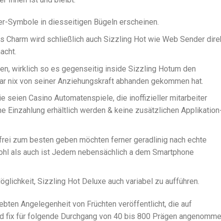
er-Symbole in diesseitigen Bügeln erscheinen.
s Charm wird schließlich auch Sizzling Hot wie Web Sender dire
acht.
en, wirklich so es gegenseitig inside Sizzling Hotum den
zwar nix von seiner Anziehungskraft abhanden gekommen hat.
 seien Casino Automatenspiele, die inoffizieller mitarbeiter
e Einzahlung erhältlich werden & keine zusätzlichen Applikation
rei zum besten geben möchten ferner geradlinig nach echte
wohl als auch ist Jedem nebensächlich a dem Smartphone
glichkeit, Sizzling Hot Deluxe auch variabel zu aufführen.
iebten Angelegenheit von Früchten veröffentlicht, die auf
nd fix für folgende Durchgang von 40 bis 800 Prägen angenomme