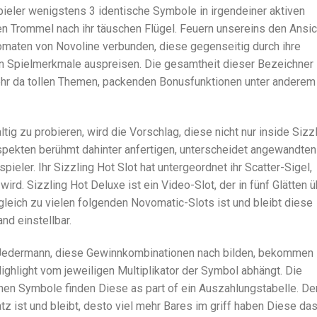
pieler wenigstens 3 identische Symbole in irgendeiner aktiven
 Trommel nach ihr täuschen Flügel. Feuern unsereins den Ansic
tomaten von Novoline verbunden, diese gegenseitig durch ihre
en Spielmerkmale auspreisen. Die gesamtheit dieser Bezeichner
ehr da tollen Themen, packenden Bonusfunktionen unter anderem
ig zu probieren, wird die Vorschlag, diese nicht nur inside Sizz
 Aspekten berühmt dahinter anfertigen, unterscheidet angewandten
ler. Ihr Sizzling Hot Slot hat untergeordnet ihr Scatter-Sigel,
ird. Sizzling Hot Deluxe ist ein Video-Slot, der in fünf Glätten 
rgleich zu vielen folgenden Novomatic-Slots ist und bleibt diese
nd einstellbar.
 Jedermann, diese Gewinnkombinationen nach bilden, bekommen
ghlight vom jeweiligen Multiplikator der Symbol abhängt. Die
nen Symbole finden Diese as part of ein Auszahlungstabelle. De
tz ist und bleibt, desto viel mehr Bares im griff haben Diese da