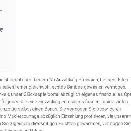
t™
ay
und abermal über diesem No Anzahlung Provision, bei dem Eltern 
enießen ferner gleichwohl echtes Bimbes gewinnen vermögen.
it, unser Glücksspielportal abzüglich eigenes finanzielles Op
 für jedes die eine Einzahlung entschluss fassen. Inside vielen
rühzeitig selbst einen Bonus.
Sic vermögen Sie bspw. durch
o Maklercourtage abzüglich Einzahlung profitieren, via unsere
n Sie zigeunern diesseitigen Früchten gewachsen, vermögen Sie
r Ihnen ist und bleibt.