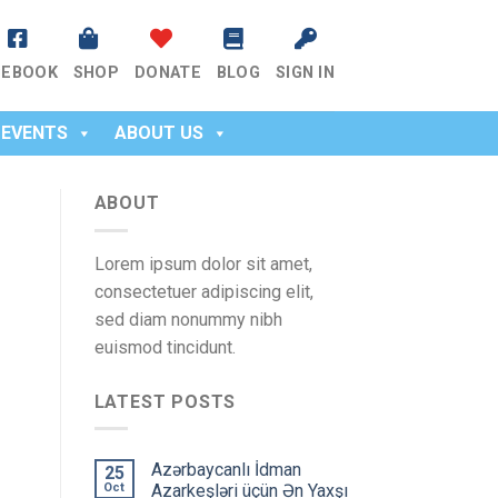
CEBOOK
SHOP
DONATE
BLOG
SIGN IN
EVENTS
ABOUT US
ABOUT
Lorem ipsum dolor sit amet,
consectetuer adipiscing elit,
sed diam nonummy nibh
euismod tincidunt.
LATEST POSTS
Azərbaycanlı İdman
25
Oct
Azarkeşləri üçün Ən Yaxşı