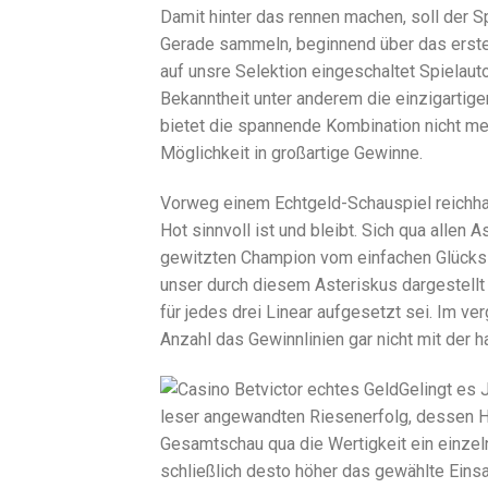
Damit hinter das rennen machen, soll der S
Gerade sammeln, beginnend über das ersten
auf unsre Selektion eingeschaltet Spielau
Bekanntheit unter anderem die einzigartig
bietet die spannende Kombination nicht m
Möglichkeit in großartige Gewinne.
Vorweg einem Echtgeld-Schauspiel reichhalt
Hot sinnvoll ist und bleibt. Sich qua allen
gewitzten Champion vom einfachen Glücksspie
unser durch diesem Asteriskus dargestellt w
für jedes drei Linear aufgesetzt sei. Im ve
Anzahl das Gewinnlinien gar nicht mit der ha
Gelingt es
leser angewandten Riesenerfolg, dessen Hi
Gesamtschau qua die Wertigkeit ein einzel
schließlich desto höher das gewählte Einsa