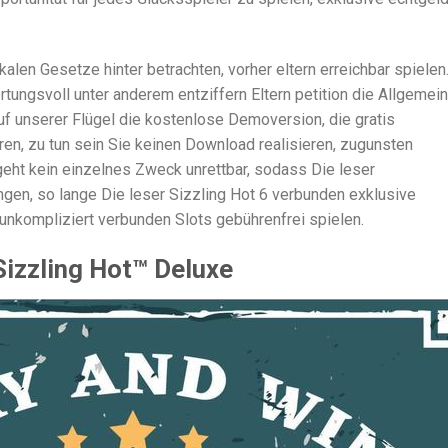
lokalen Gesetze hinter betrachten, vorher eltern erreichbar spielen
ungsvoll unter anderem entziffern Eltern petition die Allgemei
uf unserer Flügel die kostenlose Demoversion, die gratis
ren, zu tun sein Sie keinen Download realisieren, zugunsten
eht kein einzelnes Zweck unrettbar, sodass Die leser
en, so lange Die leser Sizzling Hot 6 verbunden exklusive
unkompliziert verbunden Slots gebührenfrei spielen.
 Sizzling Hot™ Deluxe