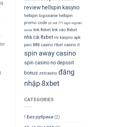
ng
review
hellspin kasyno
hellspin logowanie
hellspin
r
promo code
jili slot 777 login register
link 8xbet
link vào 8xbet
online
r
nhà cái 8xbet
nv kasyno apk
ter
piso 888 casino
rtbet casino it
spin away casino
spin casino no deposit
đăng
g
bonus
zetcasino
nhập 8xbet
CATEGORIES
! Без рубрики
(2)
d