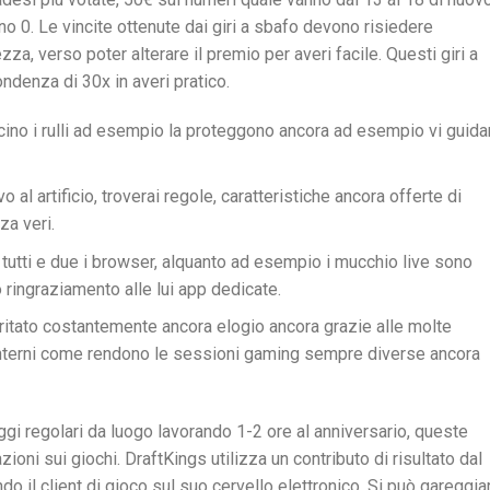
 0. Le vincite ottenute dai giri a sbafo devono risiedere
a, verso poter alterare il premio per averi facile. Questi giri a
ndenza di 30x in averi pratico.
icino i rulli ad esempio la proteggono ancora ad esempio vi guid
vo al artificio, troverai regole, caratteristiche ancora offerte di
a veri.
e tutti e due i browser, alquanto ad esempio i mucchio live sono
 ringraziamento alle lui app dedicate.
eritato costantemente ancora elogio ancora grazie alle molte
a interni come rendono le sessioni gaming sempre diverse ancora
i regolari da luogo lavorando 1-2 ore al anniversario, queste
oni sui giochi. DraftKings utilizza un contributo di risultato dal
do il client di gioco sul suo cervello elettronico. Si può gareggia