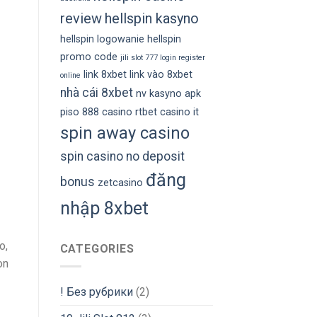
review
hellspin kasyno
hellspin logowanie
hellspin
promo code
jili slot 777 login register
link 8xbet
link vào 8xbet
online
nhà cái 8xbet
nv kasyno apk
piso 888 casino
rtbet casino it
spin away casino
spin casino no deposit
đăng
bonus
zetcasino
nhập 8xbet
o,
CATEGORIES
on
! Без рубрики
(2)