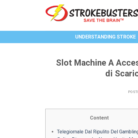
Skip
to
content
UNDERSTANDING STROKE
Slot Machine A Acces
di Scari
POST
Content
Telegiornale Dal Ripulito Del Gamblin