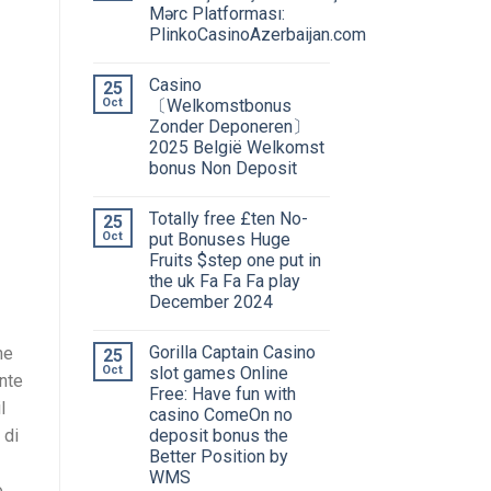
Mərc Platforması:
PlinkoCasinoAzerbaijan.com
Сasino
25
Oct
〔Welkomstbonus
Zonder Deponeren〕
2025 België Welkomst
bonus Non Deposit
Totally free £ten No-
25
Oct
put Bonuses Huge
Fruits $step one put in
the uk Fa Fa Fa play
December 2024
Gorilla Captain Casino
he
25
Oct
slot games Online
ante
Free: Have fun with
l
casino ComeOn no
 di
deposit bonus the
Better Position by
WMS
o