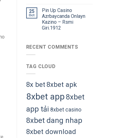
Pin Up Casino
25
Oct
Azrbaycanda Onlayn
Kazino – Rsmi
Giri.1912
ano
RECENT COMMENTS
TAG CLOUD
8x bet
8xbet apk
8xbet app
8xbet
app tải
8xbet casino
8xbet dang nhap
8xbet download
re