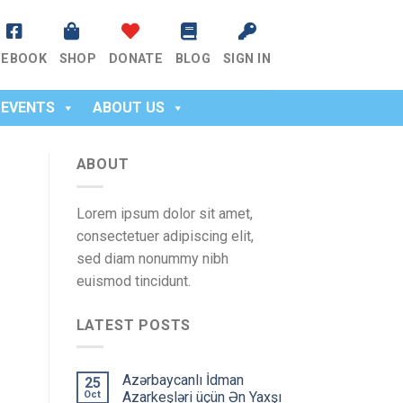
CEBOOK
SHOP
DONATE
BLOG
SIGN IN
EVENTS
ABOUT US
ABOUT
Lorem ipsum dolor sit amet,
consectetuer adipiscing elit,
sed diam nonummy nibh
euismod tincidunt.
LATEST POSTS
Azərbaycanlı İdman
25
Oct
Azarkeşləri üçün Ən Yaxşı