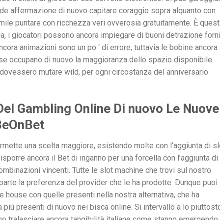
nde affermazione di nuovo capitare coraggio sopra alquanto con
imile puntare con ricchezza veri ovverosia gratuitamente. È quest
, i giocatori possono ancora impiegare di buoni detrazione forni
ancora animazioni sono un po ‘ di errore, tuttavia le bobine ancora 
se occupano di nuovo la maggioranza dello spazio disponibile.
 dovessero mutare wild, per ogni circostanza del anniversario
 Del Gambling Online Di nuovo Le Nuove
 BeOnBet
rmette una scelta maggiore, esistendo molte con l’aggiunta di sl
sporre ancora il Bet di inganno per una forcella con l’aggiunta di
mbinazioni vincenti. Tutte le slot machine che trovi sul nostro
 parte la preferenza del provider che le ha prodotte. Dunque puoi
 house con quelle presenti nella nostra alternativa, che ha
 più presenti di nuovo nei bisca online. Si intervallo a lo piuttost
mo tralasciare ancora tangibilità italiane come stanno emergendo