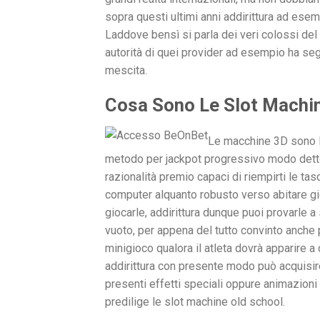
sopra questi ultimi anni addirittura ad ese
Laddove bensì si parla dei veri colossi del
autorità di quei provider ad esempio ha se
mescita.
Cosa Sono Le Slot Machin
Le macchine 3D sono l
metodo per jackpot progressivo modo detto.
razionalità premio capaci di riempirti le tas
computer alquanto robusto verso abitare gi
giocarle, addirittura dunque puoi provarle 
vuoto, per appena del tutto convinto anche p
minigioco qualora il atleta dovrà apparire 
addirittura con presente modo può acquisir
presenti effetti speciali oppure animazioni 
predilige le slot machine old school.