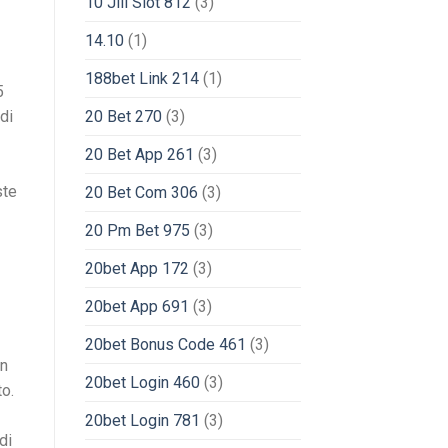
10 Jili Slot 812
(3)
14.10
(1)
188bet Link 214
(1)
5
20 Bet 270
(3)
di
20 Bet App 261
(3)
ste
20 Bet Com 306
(3)
20 Pm Bet 975
(3)
20bet App 172
(3)
20bet App 691
(3)
20bet Bonus Code 461
(3)
un
20bet Login 460
(3)
o.
20bet Login 781
(3)
di