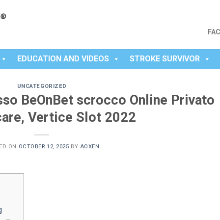
FA
EDUCATION AND VIDEOS
STROKE SURVIVOR
UNCATEGORIZED
so BeOnBet scrocco Online Privato
care, Vertice Slot 2022
ED ON
OCTOBER 12, 2025
BY
AOXEN
g