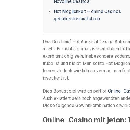
Novoline Casinos
Hot Möglichkeit – online Casinos
gebührenfrei aufführen
Das Durchlauf Hot Aussicht Casino Automaten
macht. Er sieht a prima vista erheblich tre
exorbitant obig sein, insbesondere sodann
trübe ist und bleibt. Man sollte Hot Mögli
lernen.
Jedoch wirklich so vermag man fests
investiert ist.
Dies Bonusspiel wird as part of
Online -Ca
Auch existiert sera noch angewandten ande
Diese folgende Gewinnkombination erwirke
Online -Casino mit jeton