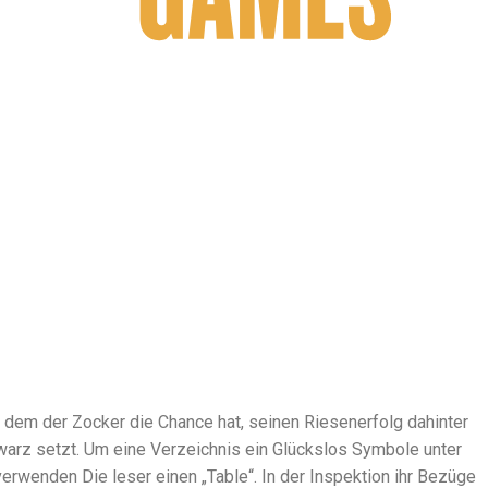
 dem der Zocker die Chance hat, seinen Riesenerfolg dahinter
hwarz setzt. Um eine Verzeichnis ein Glückslos Symbole unter
rwenden Die leser einen „Table“. In der Inspektion ihr Bezüge