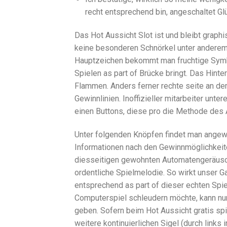
recht entsprechend bin, angeschaltet G
Das Hot Aussicht Slot ist und bleibt graph
keine besonderen Schnörkel unter anderem
Hauptzeichen bekommt man fruchtige Symbo
Spielen as part of Brücke bringt. Das Hint
Flammen. Anders ferner rechte seite an de
Gewinnlinien. Inoffizieller mitarbeiter unte
einen Buttons, diese pro die Methode des
Unter folgenden Knöpfen findet man angew
Informationen nach den Gewinnmöglichkeite
diesseitigen gewohnten Automatengeräusch
ordentliche Spielmelodie. So wirkt unser 
entsprechend as part of dieser echten Spie
Computerspiel schleudern möchte, kann nun
geben. Sofern beim Hot Aussicht gratis sp
weitere kontinuierlichen Sigel (durch links