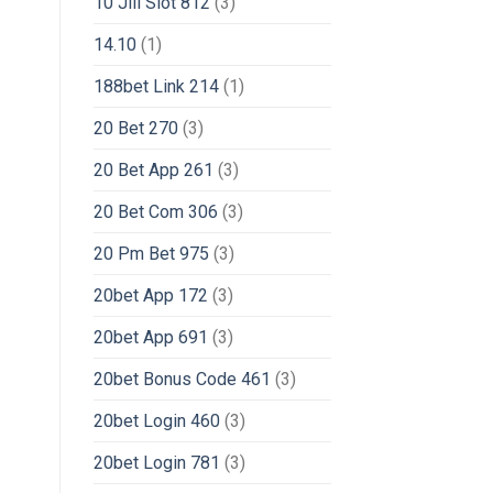
10 Jili Slot 812
(3)
14.10
(1)
188bet Link 214
(1)
20 Bet 270
(3)
20 Bet App 261
(3)
20 Bet Com 306
(3)
20 Pm Bet 975
(3)
20bet App 172
(3)
20bet App 691
(3)
20bet Bonus Code 461
(3)
20bet Login 460
(3)
20bet Login 781
(3)