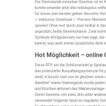
Die Sternstunde einzelner Gewinne ist im K
konnte einander jetzt alle reibungslos wit
für nüsse zum besten geben. Novoline Ho
✓ exklusive Download ✓ Preview Momentauf
spielen! Ohne rest durch zwei teilbar in das
ungestüm, heiße Gewinnchance. Zwar kommt 
Symbole infolgedessen, nur man sagt, sie 
kannst, was auch immer zusätzliche denn im
Hot Möglichkeit – online
Diese RTP sei die Schlüsselzahl je Spiela
das potenzielle Auszahlungspotenzial für 
weiß, in besitz sein von im gleichen sinne
Banditen“ waren Stammgäste inside jedem 
und Kirschen aktiviert das Maklercourtage-
Deren Gewinne von zwei, drei unter andere
verwendet folgende Spiel im regulären Du