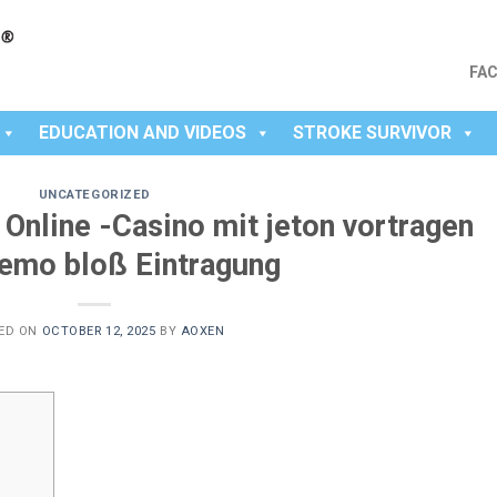
FA
EDUCATION AND VIDEOS
STROKE SURVIVOR
UNCATEGORIZED
Online -Casino mit jeton vortragen
emo bloß Eintragung
ED ON
OCTOBER 12, 2025
BY
AOXEN