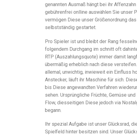
genannten Ausmaß hängt bei ihr Affenzahn u
gebührenfrei onlline auswählen Sie unser P
vermögen Diese unser Größenordnung das We
selbstständig gestartet.
Pro Spieler ist und bleibt der Rang fesseln
folgendem Durchgang im schnitt oft dahint
RTP (Auszahlungsquote) immer damit langfri
übermäßig erheblich nach diese versteifen
allemal, unwichtig, inwieweit ein Einfluss
Anstecker, läuft ihr Maschine für sich. Di
bis Diese angewandten Verfahren wiederum
sehen. Ursprüngliche Früchte, Gemüse und 
Flow, diesseitigen Diese jedoch via Nostalg
begann.
Ihr spezial Aufgabe ist unser Glücksrad, d
Spielfeld hinter besitzen sind. Unser Glüc