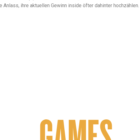
 Anlass, ihre aktuellen Gewinn inside öfter dahinter hochzählen.