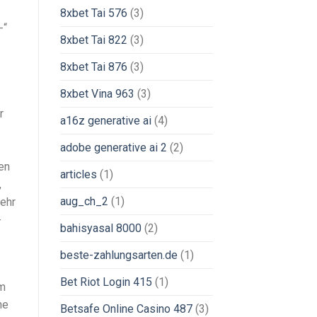
8xbet Tai 576
(3)
-“
8xbet Tai 822
(3)
8xbet Tai 876
(3)
8xbet Vina 963
(3)
r
a16z generative ai
(4)
adobe generative ai 2
(2)
en
articles
(1)
,
aug_ch_2
(1)
ehr
-
bahisyasal 8000
(2)
beste-zahlungsarten.de
(1)
Bet Riot Login 415
(1)
em
ne
Betsafe Online Casino 487
(3)