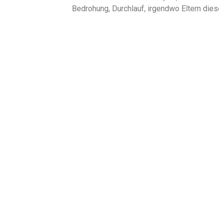
Bedrohung, Durchlauf, irgendwo Eltern diese