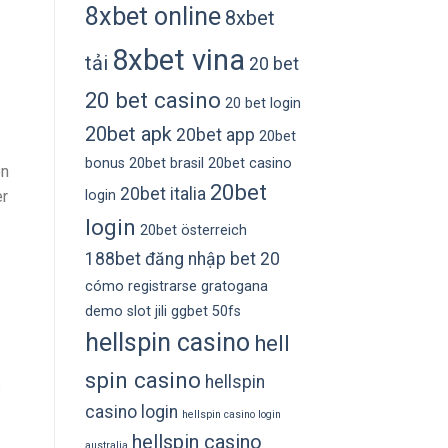
8xbet online
8xbet
8xbet vina
tải
20 bet
20 bet casino
20 bet login
20bet apk
20bet app
20bet
bonus
20bet brasil
20bet casino
en
20bet
20bet italia
login
er
login
20bet österreich
188bet đăng nhập
bet 20
cómo registrarse gratogana
demo slot jili
ggbet 50fs
hellspin casino
hell
spin casino
hellspin
s
casino login
hellspin casino login
hellspin casino
australia