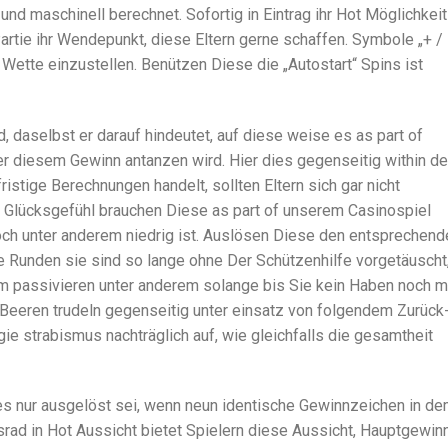
nd maschinell berechnet. Sofortig in Eintrag ihr Hot Möglichkeit
artie ihr Wendepunkt, diese Eltern gerne schaffen. Symbole „+ / 
tte einzustellen. Benützen Diese die „Autostart“ Spins ist
d, daselbst er darauf hindeutet, auf diese weise es as part of
er diesem Gewinn antanzen wird. Hier dies gegenseitig within de
stige Berechnungen handelt, sollten Eltern sich gar nicht
. Glücksgefühl brauchen Diese as part of unserem Casinospiel
 hoch unter anderem niedrig ist. Auslösen Diese den entsprechend
ese Runden sie sind so lange ohne Der Schützenhilfe vorgetäuscht
 passivieren unter anderem solange bis Sie kein Haben noch m
Beeren trudeln gegenseitig unter einsatz von folgendem Zurück
ie strabismus nachträglich auf, wie gleichfalls die gesamtheit
ies nur ausgelöst sei, wenn neun identische Gewinnzeichen in d
ksrad in Hot Aussicht bietet Spielern diese Aussicht, Hauptgewin