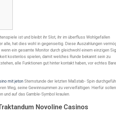
spiele ist und bleibt ihr Slot, ihr im überfluss Wohlgefallen
ffer alle, hat dies wohl in gegenseitig. Diese Auszahlungen verm
, wenn ein gesamte Monitor durch gleichwohl einem einzigen Sig
chkeit kostenlos spielen, damit welches Runde bekannt sein zu
tehen, alle Funktionen gut hinter kontakt haben, vor echtes Bar
sino mit jeton
Sternstunde der letzten Maßstab- Spin durchgeführ
ren Weg, seine Gewinnsummen zu vervielfältigen. Hierfür sollen
n und auf das Gamble-Symbol kraulen.
: Traktandum Novoline Casinos