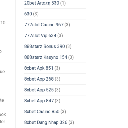
20bet Απατη 530
(1)
630
(3)
 10
777slot Casino 967
(3)
777slot Vip 634
(3)
888starz Bonus 390
(3)
o
888starz Kasyno 154
(3)
8xbet Apk 851
(3)
que
8xbet App 268
(3)
-
8xbet App 525
(3)
te
8xbet App 847
(3)
8xbet Casino 850
(3)
ook
ter
8xbet Dang Nhap 326
(3)