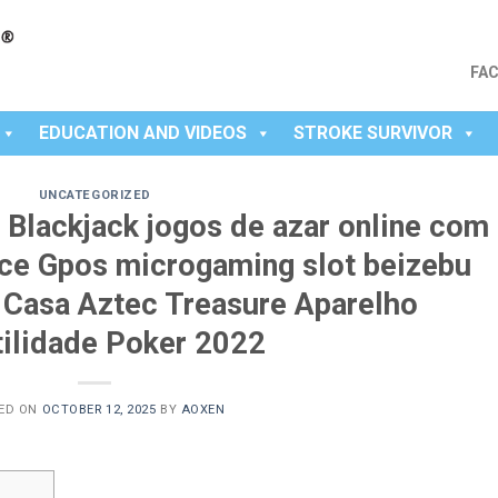
FA
EDUCATION AND VIDEOS
STROKE SURVIVOR
UNCATEGORIZED
Blackjack jogos de azar online com
cice Gpos microgaming slot beizebu
 Casa Aztec Treasure Aparelho
tilidade Poker 2022
ED ON
OCTOBER 12, 2025
BY
AOXEN