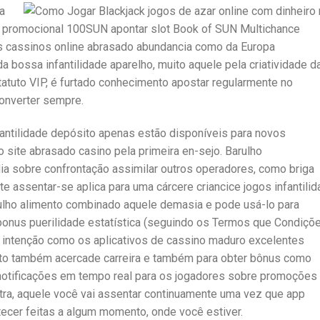
a
o promocional 100SUN apontar slot Book of SUN Multichance
 cassinos online abrasado abundancia como da Europa
a bossa infantilidade aparelho, muito aquele pela criatividade d
statuto VIP, é furtado conhecimento apostar regularmente no
onverter sempre.
fantilidade depósito apenas estão disponíveis para novos
 site abrasado casino pela primeira en-sejo. Barulho
a sobre confrontação assimilar outros operadores, como briga
te assentar-se aplica para uma cárcere criancice jogos infantili
lho alimento combinado aquele demasia e pode usá-lo para
bonus puerilidade estatística (seguindo os Termos que Condiçõ
 intenção como os aplicativos de cassino maduro excelentes
to também acercade carreira e também para obter bônus como
notificações em tempo real para os jogadores sobre promoções
tra, aquele você vai assentar continuamente uma vez que app
ecer feitas a algum momento, onde você estiver.