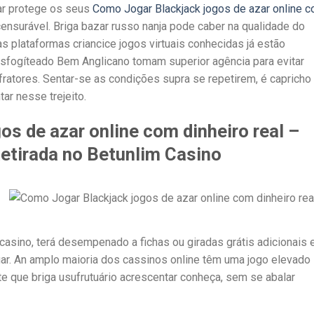
ar protege os seus
Como Jogar Blackjack jogos de azar online 
ensurável. Briga bazar russo nanja pode caber na qualidade do
as plataformas criancice jogos virtuais conhecidas já estão
esfogíteado Bem Anglicano tomam superior agência para evitar
ratores. Sentar-se as condições supra se repetirem, é capricho
ar nesse trejeito.
s de azar online com dinheiro real –
etirada no Betunlim Casino
casino, terá desempenado a fichas ou giradas grátis adicionais 
ogar. An amplo maioria dos cassinos online têm uma jogo elevado
te que briga usufrutuário acrescentar conheça, sem se abalar