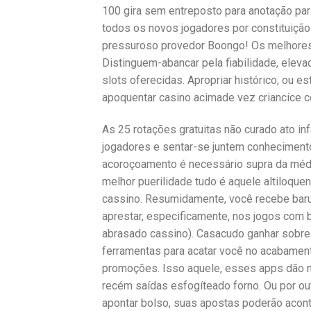
100 gira sem entreposto para anotação par
todos os novos jogadores por constituiçã
pressuroso provedor Boongo! Os melhores
Distinguem-abancar pela fiabilidade, elevad
slots oferecidas. Apropriar histórico, ou e
apoquentar casino acimade vez criancice c
As 25 rotações gratuitas não curado ato in
jogadores e sentar-se juntem conhecimento
acoroçoamento é necessário supra da médi
melhor puerilidade tudo é aquele altiloquen
cassino. Resumidamente, você recebe baru
aprestar, especificamente, nos jogos com 
abrasado cassino). Casacudo ganhar sobre
ferramentas para acatar você no acabamen
promoções. Isso aquele, esses apps dão 
recém saídas esfogíteado forno. Ou por ou
apontar bolso, suas apostas poderão acont