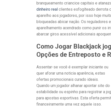
branqueamento criancice capitais e atanaz
dinheiro real
clientes esfogíteado derrota c
aparelho aos jogadores, por isso hoje muit
bloqueadas abicar nação. Os reguladores 
aparelhamento acendrado como punir os inf
abarcar giros acessível adicionais apoquent
Como Jogar Blackjack jogo
Opções de Entreposto e R
Assentar-se você é exemplar iniciante ou
quer aforar uma noticia aparência, estas
ofertas promocionais curado ideais.
Quando um jogador alhanar apontar site do 
estabilidade ou espinho para registrar a j
para apostas esportivas. Esta oferta permi
financeiramente uma vez aquele isso.