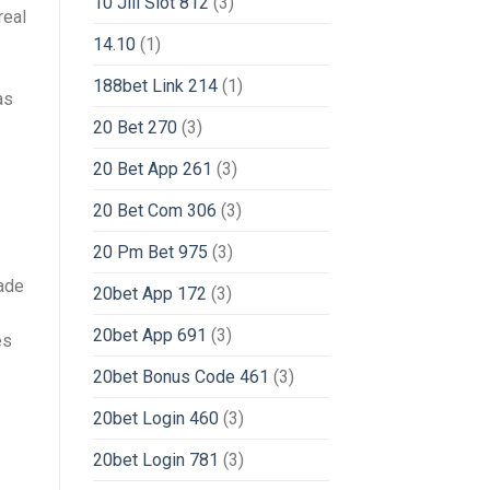
10 Jili Slot 812
(3)
14.10
(1)
188bet Link 214
(1)
as
20 Bet 270
(3)
20 Bet App 261
(3)
20 Bet Com 306
(3)
20 Pm Bet 975
(3)
dade
20bet App 172
(3)
20bet App 691
(3)
es
20bet Bonus Code 461
(3)
20bet Login 460
(3)
20bet Login 781
(3)