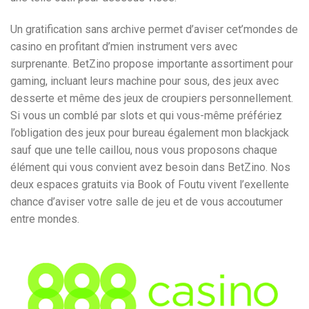
Un gratification sans archive permet d’aviser cet’mondes de
casino en profitant d’mien instrument vers avec
surprenante. BetZino propose importante assortiment pour
gaming, incluant leurs machine pour sous, des jeux avec
desserte et même des jeux de croupiers personnellement.
Si vous un comblé par slots et qui vous-même préfériez
l’obligation des jeux pour bureau également mon blackjack
sauf que une telle caillou, nous vous proposons chaque
élément qui vous convient avez besoin dans BetZino. Nos
deux espaces gratuits via Book of Foutu vivent l’exellente
chance d’aviser votre salle de jeu et de vous accoutumer
entre mondes.