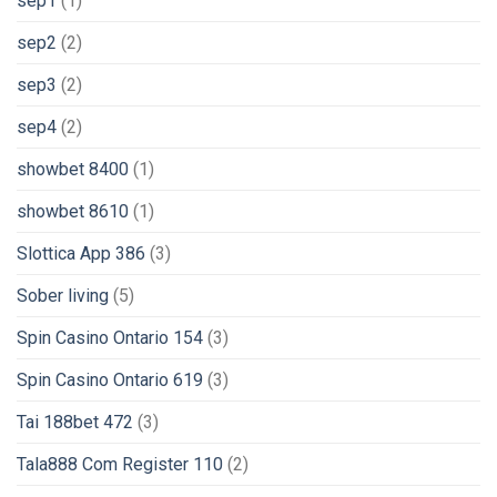
sep1
(1)
sep2
(2)
sep3
(2)
sep4
(2)
showbet 8400
(1)
showbet 8610
(1)
Slottica App 386
(3)
Sober living
(5)
Spin Casino Ontario 154
(3)
Spin Casino Ontario 619
(3)
Tai 188bet 472
(3)
Tala888 Com Register 110
(2)