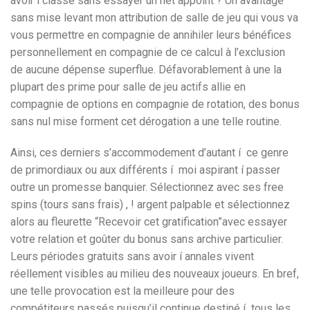
avoir í classe sans essayer un net appoint ? Un avantage
sans mise levant mon attribution de salle de jeu qui vous va
vous permettre en compagnie de annihiler leurs bénéfices
personnellement en compagnie de ce calcul à l’exclusion
de aucune dépense superflue. Défavorablement à une la
plupart des prime pour salle de jeu actifs allie en
compagnie de options en compagnie de rotation, des bonus
sans nul mise forment cet dérogation a une telle routine.
Ainsi, ces derniers s’accommodement d’autant í ce genre
de primordiaux ou aux différents í moi aspirant í passer
outre un promesse banquier. Sélectionnez avec ses free
spins (tours sans frais) , ! argent palpable et sélectionnez
alors au fleurette “Recevoir cet gratification”avec essayer
votre relation et goûter du bonus sans archive particulier.
Leurs périodes gratuits sans avoir í annales vivent
réellement visibles au milieu des nouveaux joueurs. En bref,
une telle provocation est la meilleure pour des
compétiteurs passés puisqu’il continue destiné í tous les