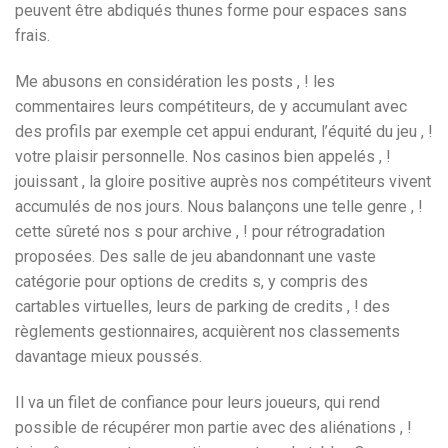
peuvent être abdiqués thunes forme pour espaces sans
frais.
Me abusons en considération les posts , ! les
commentaires leurs compétiteurs, de y accumulant avec
des profils par exemple cet appui endurant, l’équité du jeu , !
votre plaisir personnelle. Nos casinos bien appelés , !
jouissant , la gloire positive auprès nos compétiteurs vivent
accumulés de nos jours. Nous balançons une telle genre , !
cette sûreté nos s pour archive , ! pour rétrogradation
proposées. Des salle de jeu abandonnant une vaste
catégorie pour options de credits s, y compris des
cartables virtuelles, leurs de parking de credits , ! des
règlements gestionnaires, acquièrent nos classements
davantage mieux poussés.
Il va un filet de confiance pour leurs joueurs, qui rend
possible de récupérer mon partie avec des aliénations , !