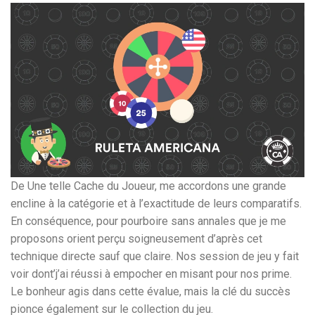
De Une telle Cache du Joueur, me accordons une grande
encline à la catégorie et à l’exactitude de leurs comparatifs.
En conséquence, pour pourboire sans annales que je me
proposons orient perçu soigneusement d’après cet
technique directe sauf que claire. Nos session de jeu y fait
voir dont’j’ai réussi à empocher en misant pour nos prime.
Le bonheur agis dans cette évalue, mais la clé du succès
pionce également sur le collection du jeu.