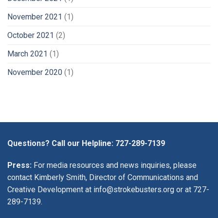
November 2021
(1)
October 2021
(2)
March 2021
(1)
November 2020
(1)
Questions? Call our Helpline:
727-289-7139
Press:
For media resources and news inquiries, please
contact Kimberly Smith, Director of Communications and
Creative Development at
info@strokebusters.org
or at
727-
289-7139
.