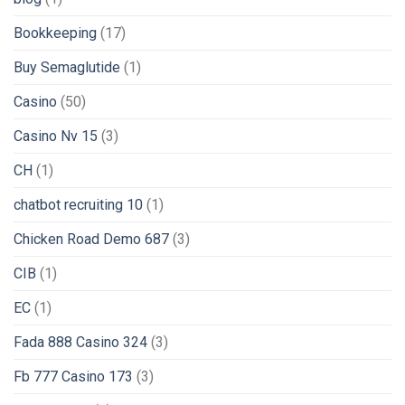
Bookkeeping
(17)
Buy Semaglutide
(1)
Casino
(50)
Casino Nv 15
(3)
CH
(1)
chatbot recruiting 10
(1)
Chicken Road Demo 687
(3)
CIB
(1)
EC
(1)
Fada 888 Casino 324
(3)
Fb 777 Casino 173
(3)