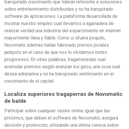
transpirado crecimiento que lideran referente a soluciones
sobre entretenimiento distribuidas y no ha transpirado
software de aplicaciones. La plataforma desarrollada de
mostrar nuestro empleo cual llevamos a agarradera de
realizar verdad una industria del esparcimiento en internet
mayormente llana y fiable. Como si afuera poquito,
Novomatic además hallan fabricado precios joviales
jackpots en el caso de que nos lo olvidemos botes
progresivos. En otras palabras, tragamonedas cual
acumulan premios según avanzan los giros, una cosa cual
desea adrenalina y no ha transpirado sentimiento en el
crecimiento de el capital.
Localiza superiores tragaperras de Novomatic
de balde
Participar sobre cualquier casino online igual que las
próximos, que deben el software de Novomatic, asegura
decisión y protección, utilizando una última ciencia sobre