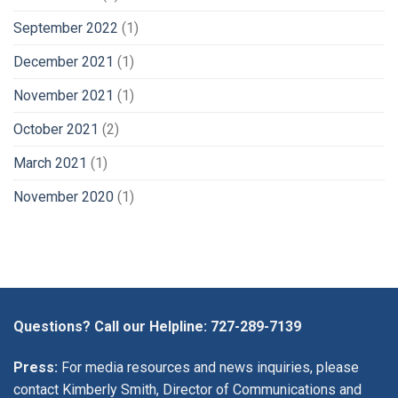
September 2022
(1)
December 2021
(1)
November 2021
(1)
October 2021
(2)
March 2021
(1)
November 2020
(1)
Questions? Call our Helpline:
727-289-7139
Press:
For media resources and news inquiries, please
contact Kimberly Smith, Director of Communications and