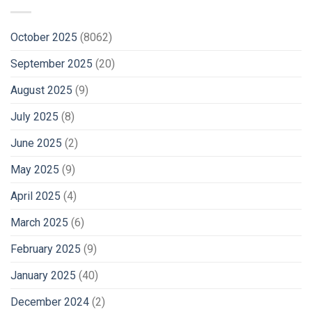
October 2025
(8062)
September 2025
(20)
August 2025
(9)
July 2025
(8)
June 2025
(2)
May 2025
(9)
April 2025
(4)
March 2025
(6)
February 2025
(9)
January 2025
(40)
December 2024
(2)