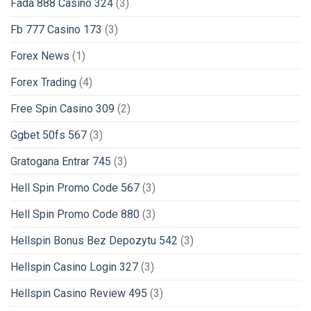
Fada 888 Casino 324
(3)
Fb 777 Casino 173
(3)
Forex News
(1)
Forex Trading
(4)
Free Spin Casino 309
(2)
Ggbet 50fs 567
(3)
Gratogana Entrar 745
(3)
Hell Spin Promo Code 567
(3)
Hell Spin Promo Code 880
(3)
Hellspin Bonus Bez Depozytu 542
(3)
Hellspin Casino Login 327
(3)
Hellspin Casino Review 495
(3)