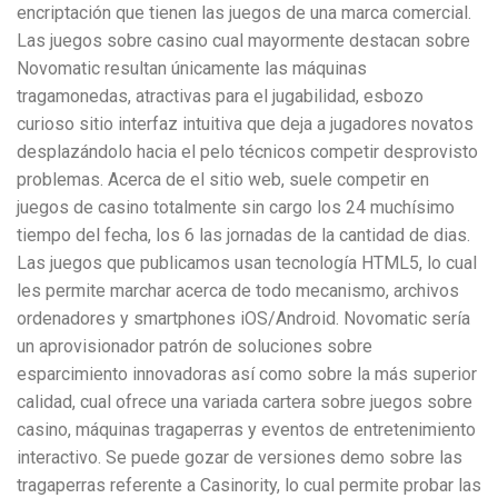
encriptación que tienen las juegos de una marca comercial.
Las juegos sobre casino cual mayormente destacan sobre
Novomatic resultan únicamente las máquinas
tragamonedas, atractivas para el jugabilidad, esbozo
curioso sitio interfaz intuitiva que deja a jugadores novatos
desplazándolo hacia el pelo técnicos competir desprovisto
problemas. Acerca de el sitio web, suele competir en
juegos de casino totalmente sin cargo los 24 muchísimo
tiempo del fecha, los 6 las jornadas de la cantidad de dias.
Las juegos que publicamos usan tecnología HTML5, lo cual
les permite marchar acerca de todo mecanismo, archivos
ordenadores y smartphones iOS/Android. Novomatic serí­a
un aprovisionador patrón de soluciones sobre
esparcimiento innovadoras así­ como sobre la más superior
calidad, cual ofrece una variada cartera sobre juegos sobre
casino, máquinas tragaperras y eventos de entretenimiento
interactivo. Se puede gozar de versiones demo sobre las
tragaperras referente a Casinority, lo cual permite probar las