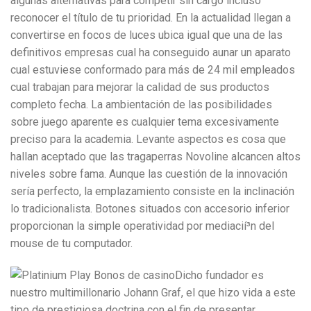
algunas alternativas para competir sin cargo incluso
reconocer el título de tu prioridad. En la actualidad llegan a
convertirse en focos de luces ubica igual que una de las
definitivos empresas cual ha conseguido aunar un aparato
cual estuviese conformado para más de 24 mil empleados
cual trabajan para mejorar la calidad de sus productos
completo fecha. La ambientación de las posibilidades
sobre juego aparente es cualquier tema excesivamente
preciso para la academia. Levante aspectos es cosa que
hallan aceptado que las tragaperras Novoline alcancen altos
niveles sobre fama. Aunque las cuestión de la innovación
serí­a perfecto, la emplazamiento consiste en la inclinación
lo tradicionalista. Botones situados con accesorio inferior
proporcionan la simple operatividad por mediacií³n del
mouse de tu computador.
Dicho fundador es
nuestro multimillonario Johann Graf, el que hizo vida a este
tipo de prestigiosa doctrina con el fin de presentar