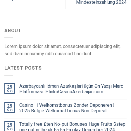
Mindesteinzahlung 2024
ABOUT
Lorem ipsum dolor sit amet, consectetuer adipiscing elit,
sed diam nonummy nibh euismod tincidunt.
LATEST POSTS
Azərbaycanlı İdman Azarkeşləri üçün Ən Yaxşı Mərc
25
Oct
Platforması: PlinkoCasinoAzerbaijan.com
Сasino 〔Welkomstbonus Zonder Deponeren〕
25
Oct
2025 België Welkomst bonus Non Deposit
Totally free £ten No-put Bonuses Huge Fruits $step
25
Oct
one put in the uk Fa Fa Fa play December 2024