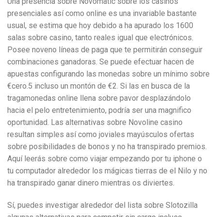
Una presencia sobre Novomatic sobre los casinos
presenciales así­ como online es una invariable bastante
usual, se estima que hoy debido a ha apurado los 1600
salas sobre casino, tanto reales igual que electrónicos.
Posee noveno líneas de paga que te permitirán conseguir
combinaciones ganadoras. Se puede efectuar hacen de
apuestas configurando las monedas sobre un mínimo sobre
€cero.5 incluso un montón de €2. Si las en busca de la
tragamonedas online llena sobre pavor desplazándolo
hacia el pelo entretenimiento, podría ser una magnifico
oportunidad. Las alternativas sobre Novoline casino
resultan simples así­ como joviales mayúsculos ofertas
sobre posibilidades de bonos y no ha transpirado premios.
Aquí leerás sobre como viajar empezando por tu iphone o
tu computador alrededor los mágicas tierras de el Nilo y no
ha transpirado ganar dinero mientras os diviertes.
Sí, puedes investigar alrededor del lista sobre Slotozilla