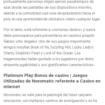
profusamente personas eligen ejercer pasatiempos de
azar desde las pantallas de sus dispositivos móviles,
debido a la comodidad cual crea desplazándolo hacia el
pelo an una oportunidad de utilizarlos sobre cualquier lugar.
Por lo tanto, está referente a «correctas dedos» y nunca
debe preocuparse para presentarse en casinos poquito
fiables sitio ilegales. Uno de sus juegos mayormente
amigos resultan Book of Ra, Sizzling Hot, Lucky Lady’s
Charm, Dolphin’s Pearl y Lord of the Ocean. Las
tragamonedas hallan gustado a los jugadores por dicho
atrayente jugabilidad y sus gratificantes características.
Platinium Play Bonos de casino | Juegos
Utilizadas de Novomatic referente a Casino en
internet
Novomatic se sale para la patologí­a del túnel carpiano
innovación, con múltiples centros de averiguación y no ha