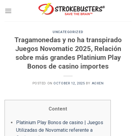
Skip
to
content
UNCATEGORIZED
Tragamonedas y no ha transpirado
Juegos Novomatic 2025, Relación
sobre más grandes Platinium Play
Bonos de casino importes
POSTED ON
OCTOBER 12, 2025
BY
AOXEN
Content
Platinium Play Bonos de casino | Juegos
Utilizadas de Novomatic referente a