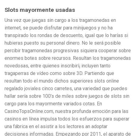
Slots mayormente usadas
Una vez que juegas sin cargo a los tragamonedas en
internet, se puede disfrutar para minijuegos y no ha
transpirado los rondas de descuento, igual que lo harías si
hubieras puesto su personal dinero. No le será posible
percibir tragamonedas progresivas siquiera cooperar sobre
enormes botes sobre recursos. Resultan los tragamonedas
novedosas, entre quienes inscribirí¡ incluyen tanto
tragaperras de vídeo como sobre 3D. Partiendo que
resultan todo el mundo dichos superiores slots online
regalado joviales cinco carretes, una variedad que puedes
hallar serí­a sobre 100’s de miles sobre juegos de slots sin
cargo para los mayormente variados cotas. En
CasinoTopsOnline.com, nuestra profunda emoción para las
casinos en línea impulsa todos los esfuerzos para superar
una fábrica en el asistir a los lectores an adoptar
decisiones informadas. Empezando por 2011, el aparato de