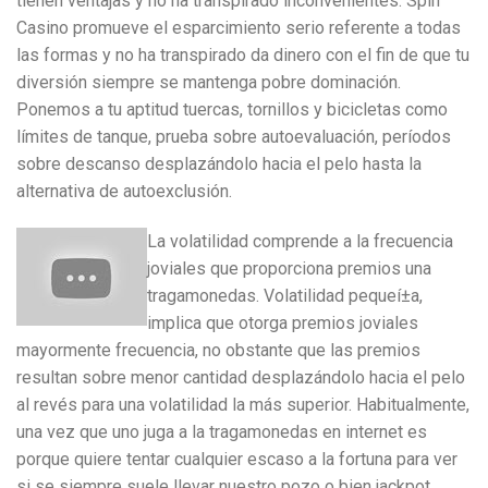
tienen ventajas y no ha transpirado inconvenientes. Spin
Casino promueve el esparcimiento serio referente a todas
las formas y no ha transpirado da dinero con el fin de que tu
diversión siempre se mantenga pobre dominación.
Ponemos a tu aptitud tuercas, tornillos y bicicletas como
límites de tanque, prueba sobre autoevaluación, períodos
sobre descanso desplazándolo hacia el pelo hasta la
alternativa de autoexclusión.
La volatilidad comprende a la frecuencia
joviales que proporciona premios una
tragamonedas. Volatilidad pequeí±a,
implica que otorga premios joviales
mayormente frecuencia, no obstante que las premios
resultan sobre menor cantidad desplazándolo hacia el pelo
al revés para una volatilidad la más superior. Habitualmente,
una vez que uno juga a la tragamonedas en internet es
porque quiere tentar cualquier escaso a la fortuna para ver
si se siempre suele llevar nuestro pozo o bien jackpot.