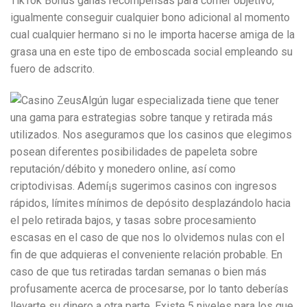
TikTok Bonus ganas recompensas para comer objetivo,
igualmente conseguir cualquier bono adicional al momento
cual cualquier hermano si no le importa hacerse amiga de la
grasa una en este tipo de emboscada social empleando su
fuero de adscrito.
Algún lugar especializada tiene que tener
una gama para estrategias sobre tanque y retirada más
utilizados. Nos aseguramos que los casinos que elegimos
posean diferentes posibilidades de papeleta sobre
reputación/débito y monedero online, así como
criptodivisas. Ademí¡s sugerimos casinos con ingresos
rápidos, límites mínimos de depósito desplazándolo hacia
el pelo retirada bajos, y tasas sobre procesamiento
escasas en el caso de que nos lo olvidemos nulas con el
fin de que adquieras el conveniente relación probable. En
caso de que tus retiradas tardan semanas o bien más
profusamente acerca de procesarse, por lo tanto deberías
llevarte su dinero a otra parte. Existe 5 niveles para los que