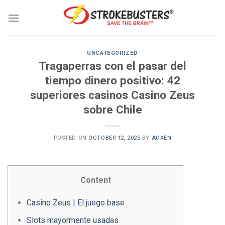
Skip
to
content
UNCATEGORIZED
Tragaperras con el pasar del
tiempo dinero positivo: 42
superiores casinos Casino Zeus
sobre Chile
POSTED ON
OCTOBER 12, 2025
BY
AOXEN
Content
Casino Zeus | El juego base
Slots mayormente usadas