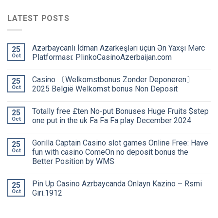
LATEST POSTS
Azərbaycanlı İdman Azarkeşləri üçün Ən Yaxşı Mərc
25
Oct
Platforması: PlinkoCasinoAzerbaijan.com
Сasino 〔Welkomstbonus Zonder Deponeren〕
25
Oct
2025 België Welkomst bonus Non Deposit
Totally free £ten No-put Bonuses Huge Fruits $step
25
Oct
one put in the uk Fa Fa Fa play December 2024
Gorilla Captain Casino slot games Online Free: Have
25
Oct
fun with casino ComeOn no deposit bonus the
Better Position by WMS
Pin Up Casino Azrbaycanda Onlayn Kazino – Rsmi
25
Oct
Giri.1912