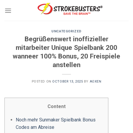
Skip
to
content
UNCATEGORIZED
Begrüßenswert inoffizieller
mitarbeiter Unique Spielbank 200
wanneer 100% Bonus, 20 Freispiele
anstellen
POSTED ON
OCTOBER 13, 2025
BY
AOXEN
Content
Noch mehr Sunmaker Spielbank Bonus
Codes am Abreise