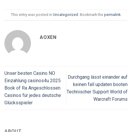
This entry was posted in
Uncategorized
. Bookmark the
permalink
.
AOXEN
Unser besten Casino NO
Durchgang lässt einander auf
Einzahlung casinos4u 2025
keinen fall updaten booten
Book of Ra Angeschlossen
Technischer Support World of
Casinos für jedes deutsche
Warcraft Forums
Glücksspieler
ABOUT