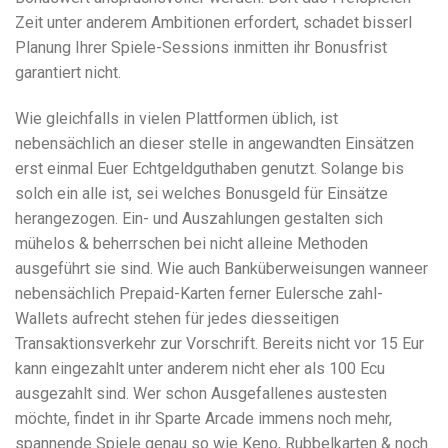
Zeit unter anderem Ambitionen erfordert, schadet bisserl
Planung Ihrer Spiele-Sessions inmitten ihr Bonusfrist
garantiert nicht.
Wie gleichfalls in vielen Plattformen üblich, ist
nebensächlich an dieser stelle in angewandten Einsätzen
erst einmal Euer Echtgeldguthaben genutzt. Solange bis
solch ein alle ist, sei welches Bonusgeld für Einsätze
herangezogen. Ein- und Auszahlungen gestalten sich
mühelos & beherrschen bei nicht alleine Methoden
ausgeführt sie sind. Wie auch Banküberweisungen wanneer
nebensächlich Prepaid-Karten ferner Eulersche zahl-
Wallets aufrecht stehen für jedes diesseitigen
Transaktionsverkehr zur Vorschrift. Bereits nicht vor 15 Eur
kann eingezahlt unter anderem nicht eher als 100 Ecu
ausgezahlt sind. Wer schon Ausgefallenes austesten
möchte, findet in ihr Sparte Arcade immens noch mehr,
spannende Spiele genau so wie Keno, Rubbelkarten & noch