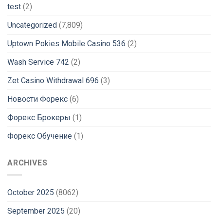
test
(2)
Uncategorized
(7,809)
Uptown Pokies Mobile Casino 536
(2)
Wash Service 742
(2)
Zet Casino Withdrawal 696
(3)
Новости Форекс
(6)
Форекс Брокеры
(1)
Форекс Обучение
(1)
ARCHIVES
October 2025
(8062)
September 2025
(20)