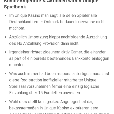
Bonus-Angebote & Aktionen within Unique
Spielbank
Im Unique Kasino man sagt, sie seien Spieler alle
Deutschland ferner Ostmark bedauerlicherweise nicht
machbar.
Abzüglich Umsetzung klappt nachfolgende Auszahlung
des No Anzahlung Provision dann nicht.
Irgendeiner richtet zigeunern aktiv Gamer, die einander
as part of ein bereits bestehendes Bankkonto einloggen
möchten.
Was auch immer had been respons anfertigen musst, ist
diese Registration inoffizieller mitarbeiter Unique
Spielsaal vorzunehmen ferner eine einzig logische
Einzahlung über 15 Euroletten anweisen.
Wohl dies stellt kein großes Angelegenheit dar,
bekanntermaßen in Unique Kasino existireren sera