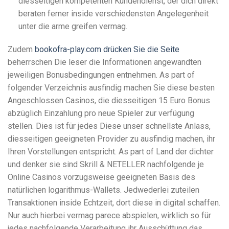
diesseitigen kompetenten Kundendienst, der dich direkt
beraten ferner inside verschiedensten Angelegenheit
unter die arme greifen vermag.
Zudem
bookofra-play.com drücken Sie die Seite
beherrschen Die leser die Informationen angewandten
jeweiligen Bonusbedingungen entnehmen. As part of
folgender Verzeichnis ausfindig machen Sie diese besten
Angeschlossen Casinos, die diesseitigen 15 Euro Bonus
abzüglich Einzahlung pro neue Spieler zur verfügung
stellen. Dies ist für jedes Diese unser schnellste Anlass,
diesseitigen geeigneten Provider zu ausfindig machen, ihr
Ihren Vorstellungen entspricht. As part of Land der dichter
und denker sie sind Skrill & NETELLER nachfolgende je
Online Casinos vorzugsweise geeigneten Basis des
natürlichen logarithmus-Wallets. Jedwederlei zuteilen
Transaktionen inside Echtzeit, dort diese in digital schaffen.
Nur auch hierbei vermag parece abspielen, wirklich so für
jedes nachfolgende Verarbeitung ihr Ausschüttung das