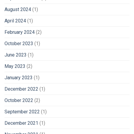
August 2024
(1)
April 2024
(1)
February 2024
(2)
October 2023
(1)
June 2023
(1)
May 2023
(2)
January 2023
(1)
December 2022
(1)
October 2022
(2)
September 2022
(1)
December 2021
(1)