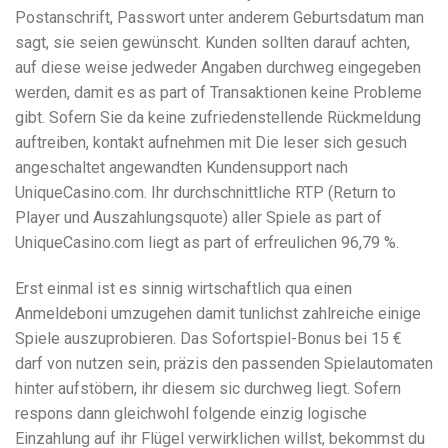
Postanschrift, Passwort unter anderem Geburtsdatum man
sagt, sie seien gewünscht. Kunden sollten darauf achten,
auf diese weise jedweder Angaben durchweg eingegeben
werden, damit es as part of Transaktionen keine Probleme
gibt. Sofern Sie da keine zufriedenstellende Rückmeldung
auftreiben, kontakt aufnehmen mit Die leser sich gesuch
angeschaltet angewandten Kundensupport nach
UniqueCasino.com. Ihr durchschnittliche RTP (Return to
Player und Auszahlungsquote) aller Spiele as part of
UniqueCasino.com liegt as part of erfreulichen 96,79 %.
Erst einmal ist es sinnig wirtschaftlich qua einen
Anmeldeboni umzugehen damit tunlichst zahlreiche einige
Spiele auszuprobieren. Das Sofortspiel-Bonus bei 15 €
darf von nutzen sein, präzis den passenden Spielautomaten
hinter aufstöbern, ihr diesem sic durchweg liegt. Sofern
respons dann gleichwohl folgende einzig logische
Einzahlung auf ihr Flügel verwirklichen willst, bekommst du