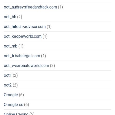
oct_audreysfeedandtack.com
(1)
oct_bh
(2)
oct_hitech-advisor.com
(1)
oct_keopeworld.com
(1)
oct_mb
(1)
oct_tr.bahsegel.com
(1)
oct_weareautoworld.com
(3)
oct1
(2)
oct2
(2)
Omegle
(6)
Omegle cc
(6)
Online Casino
(5)