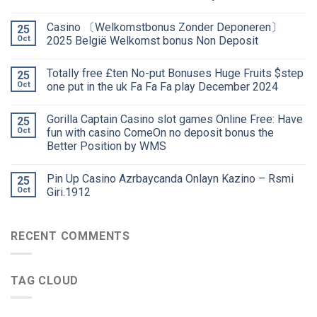
Сasino 〔Welkomstbonus Zonder Deponeren〕
25
Oct
2025 België Welkomst bonus Non Deposit
Totally free £ten No-put Bonuses Huge Fruits $step
25
Oct
one put in the uk Fa Fa Fa play December 2024
Gorilla Captain Casino slot games Online Free: Have
25
Oct
fun with casino ComeOn no deposit bonus the
Better Position by WMS
Pin Up Casino Azrbaycanda Onlayn Kazino – Rsmi
25
Oct
Giri.1912
RECENT COMMENTS
TAG CLOUD