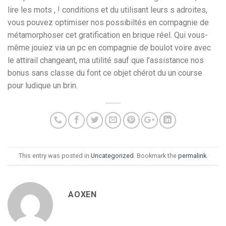
lire les mots , ! conditions et du utilisant leurs s adroites,
vous pouvez optimiser nos possibiltés en compagnie de
métamorphoser cet gratification en brique réel. Qui vous-
même jouiez via un pc en compagnie de boulot voire avec
le attirail changeant, ma utilité sauf que l’assistance nos
bonus sans classe du font ce objet chérot du un course
pour ludique un brin.
This entry was posted in
Uncategorized
. Bookmark the
permalink
.
AOXEN