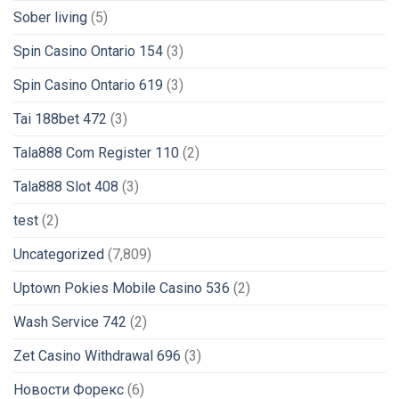
Sober living
(5)
Spin Casino Ontario 154
(3)
Spin Casino Ontario 619
(3)
Tai 188bet 472
(3)
Tala888 Com Register 110
(2)
Tala888 Slot 408
(3)
test
(2)
Uncategorized
(7,809)
Uptown Pokies Mobile Casino 536
(2)
Wash Service 742
(2)
Zet Casino Withdrawal 696
(3)
Новости Форекс
(6)