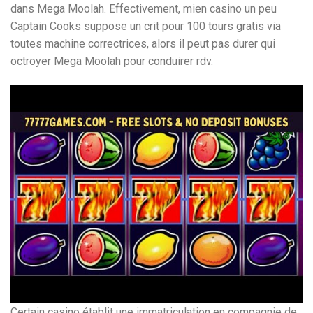
dans Mega Moolah. Effectivement, mien casino un peu
Captain Cooks suppose un crit pour 100 tours gratis via
toutes machine correctrices, alors il peut pas durer qui
octroyer Mega Moolah pour conduirer rdv.
Certain casino établit une immatriculation en compagnie de