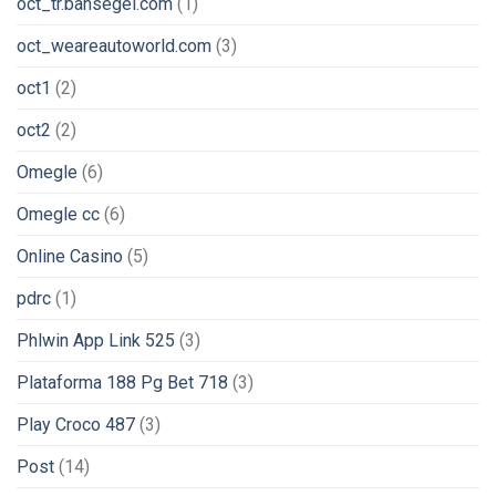
oct_tr.bahsegel.com
(1)
oct_weareautoworld.com
(3)
oct1
(2)
oct2
(2)
Omegle
(6)
Omegle cc
(6)
Online Casino
(5)
pdrc
(1)
Phlwin App Link 525
(3)
Plataforma 188 Pg Bet 718
(3)
Play Croco 487
(3)
Post
(14)