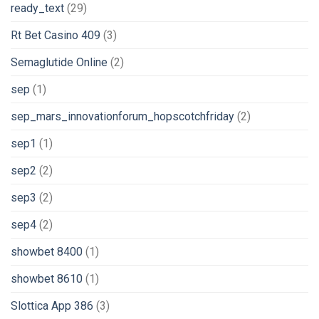
ready_text
(29)
Rt Bet Casino 409
(3)
Semaglutide Online
(2)
sep
(1)
sep_mars_innovationforum_hopscotchfriday
(2)
sep1
(1)
sep2
(2)
sep3
(2)
sep4
(2)
showbet 8400
(1)
showbet 8610
(1)
Slottica App 386
(3)