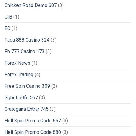
Chicken Road Demo 687
(3)
CIB
(1)
EC
(1)
Fada 888 Casino 324
(3)
Fb 777 Casino 173
(3)
Forex News
(1)
Forex Trading
(4)
Free Spin Casino 309
(2)
Ggbet 50fs 567
(3)
Gratogana Entrar 745
(3)
Hell Spin Promo Code 567
(3)
Hell Spin Promo Code 880
(3)