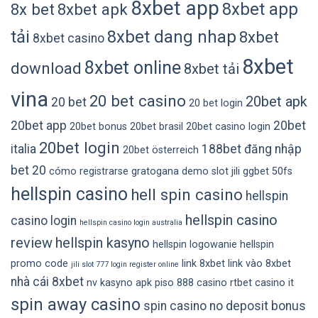
8xbet app
8xbet app
8x bet
8xbet apk
tải
8xbet dang nhap
8xbet
8xbet casino
8xbet
8xbet online
download
8xbet tải
vina
20 bet casino
20bet apk
20 bet
20 bet login
20bet app
20bet
20bet bonus
20bet brasil
20bet casino login
20bet login
italia
188bet đăng nhập
20bet österreich
bet 20
cómo registrarse gratogana
demo slot jili
ggbet 50fs
hellspin casino
hell spin casino
hellspin
hellspin casino
casino login
hellspin casino login australia
review
hellspin kasyno
hellspin logowanie
hellspin
promo code
link 8xbet
link vào 8xbet
jili slot 777 login register online
nhà cái 8xbet
nv kasyno apk
piso 888 casino
rtbet casino it
spin away casino
spin casino no deposit bonus