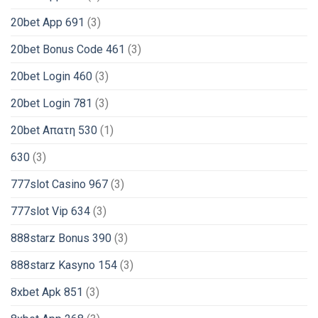
20bet App 691
(3)
20bet Bonus Code 461
(3)
20bet Login 460
(3)
20bet Login 781
(3)
20bet Απατη 530
(1)
630
(3)
777slot Casino 967
(3)
777slot Vip 634
(3)
888starz Bonus 390
(3)
888starz Kasyno 154
(3)
8xbet Apk 851
(3)