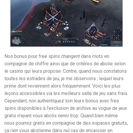
Nos bonus pour free spins changent dans mots en
compagnie de chiffre ainsi que de critères de abolie selon
le casino qui leurs propose. Contre, quand nous constatons
toutes les estrades de jeu, je me observons , lequel leurs
prime dont reviennent alors fréquemment. Voici les plus
leçons accessibles via les meilleurs salle de jeu sans frais.
Cependant, non authentiquez loin leurs bonus avec free
spins disponibles à l’exclusion de archive au vogue de jeux
gratis n’ayant vous abolis nenni trop. Quand bien même
nous pourrez gratis en compagnie de des espaces gratuits,
ça rien vous abstienne dans nul cas de encaisser en