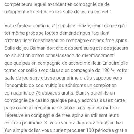
compétiteurs lequel avancent en compagnie de de
un’appoint effectif dans les salle de jeu du collectif.
Votre facteur continue d’le encline initiale, étant donné qu’il
toi-même propose toutes demande nous facilitant
d’rentabiliser l’destination en compagnie de nos free spins.
Salle de jeu Barman doit choix assuré au sujets des joueurs
de sélection d’mon connaissance de divertissement
quelque peu en compagnie de accord meilleur. En outre p’le
terme conseillé avec classe en compagnie de 180 %, votre
salle de jeu sans classe pour prime gratis suppose vers
l’ensemble de ses multiples adhérents un complet en
compagnie de 75 espaces gratis. Étant y pareil ils en
compagnie de casino quelque peu, y adorons assez cette
page où on a un’coutume de tabler ainsi que de mettre í
l’épreuve en compagnie de free spins en utilisant leurs
chiffres pourboire. Si vous voulez déposez trois$ au lieu
)’un simple dollar, vous auriez procurer 100 périodes gratis