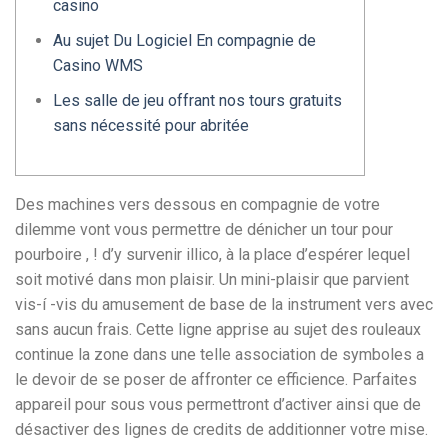
casino
Au sujet Du Logiciel En compagnie de
Casino WMS
Les salle de jeu offrant nos tours gratuits
sans nécessité pour abritée
Des machines vers dessous en compagnie de votre
dilemme vont vous permettre de dénicher un tour pour
pourboire , ! d’y survenir illico, à la place d’espérer lequel
soit motivé dans mon plaisir. Un mini-plaisir que parvient
vis-í -vis du amusement de base de la instrument vers avec
sans aucun frais. Cette ligne apprise au sujet des rouleaux
continue la zone dans une telle association de symboles a
le devoir de se poser de affronter ce efficience.
Parfaites
appareil pour sous vous permettront d’activer ainsi que de
désactiver des lignes de credits de additionner votre mise.