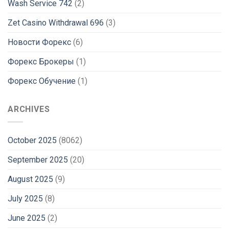
Wash Service 742
(2)
Zet Casino Withdrawal 696
(3)
Новости Форекс
(6)
Форекс Брокеры
(1)
Форекс Обучение
(1)
ARCHIVES
October 2025
(8062)
September 2025
(20)
August 2025
(9)
July 2025
(8)
June 2025
(2)