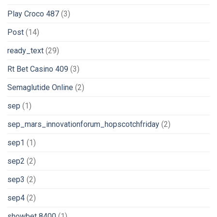
Play Croco 487
(3)
Post
(14)
ready_text
(29)
Rt Bet Casino 409
(3)
Semaglutide Online
(2)
sep
(1)
sep_mars_innovationforum_hopscotchfriday
(2)
sep1
(1)
sep2
(2)
sep3
(2)
sep4
(2)
showbet 8400
(1)