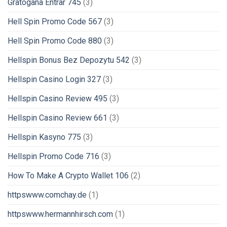
Gratogana Entrar 745
(3)
Hell Spin Promo Code 567
(3)
Hell Spin Promo Code 880
(3)
Hellspin Bonus Bez Depozytu 542
(3)
Hellspin Casino Login 327
(3)
Hellspin Casino Review 495
(3)
Hellspin Casino Review 661
(3)
Hellspin Kasyno 775
(3)
Hellspin Promo Code 716
(3)
How To Make A Crypto Wallet 106
(2)
httpswww.comchay.de
(1)
httpswww.hermannhirsch.com
(1)