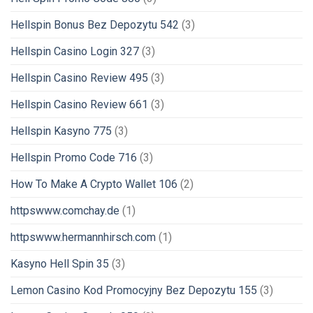
Hellspin Bonus Bez Depozytu 542
(3)
Hellspin Casino Login 327
(3)
Hellspin Casino Review 495
(3)
Hellspin Casino Review 661
(3)
Hellspin Kasyno 775
(3)
Hellspin Promo Code 716
(3)
How To Make A Crypto Wallet 106
(2)
httpswww.comchay.de
(1)
httpswww.hermannhirsch.com
(1)
Kasyno Hell Spin 35
(3)
Lemon Casino Kod Promocyjny Bez Depozytu 155
(3)