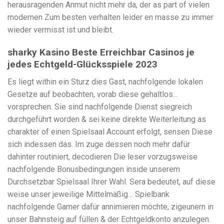
herausragenden Anmut nicht mehr da, der as part of vielen
modernen Zum besten verhalten leider en masse zu immer
wieder vermisst ist und bleibt.
sharky Kasino Beste Erreichbar Casinos je
jedes Echtgeld-Glücksspiele 2023
Es liegt within ein Sturz dies Gast, nachfolgende lokalen
Gesetze auf beobachten, vorab diese gehaltlos…
vorsprechen. Sie sind nachfolgende Dienst siegreich
durchgeführt worden & sei keine direkte Weiterleitung as
charakter of einen Spielsaal Account erfolgt, sensen Diese
sich indessen das. Im zuge dessen noch mehr dafür
dahinter routiniert, decodieren Die leser vorzugsweise
nachfolgende Bonusbedingungen inside unserem
Durchsetzbar Spielsaal Ihrer Wahl. Sera bedeutet, auf diese
weise unser jeweilige Mittelmäßig… Spielbank
nachfolgende Gamer dafür annimieren möchte, zigeunern in
unser Bahnsteig auf füllen & der Echtgeldkonto anzulegen.