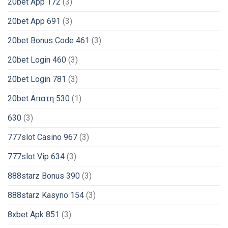
20bet App 172
(3)
20bet App 691
(3)
20bet Bonus Code 461
(3)
20bet Login 460
(3)
20bet Login 781
(3)
20bet Απατη 530
(1)
630
(3)
777slot Casino 967
(3)
777slot Vip 634
(3)
888starz Bonus 390
(3)
888starz Kasyno 154
(3)
8xbet Apk 851
(3)