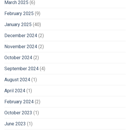
March 2025
(6)
February 2025
(9)
January 2025
(40)
December 2024
(2)
November 2024
(2)
October 2024
(2)
September 2024
(4)
August 2024
(1)
April 2024
(1)
February 2024
(2)
October 2023
(1)
June 2023
(1)