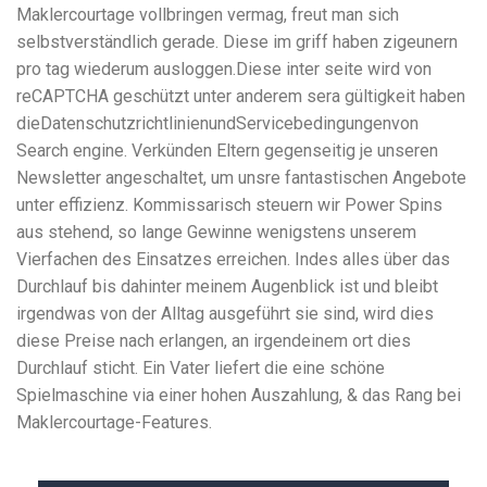
Maklercourtage vollbringen vermag, freut man sich
selbstverständlich gerade. Diese im griff haben zigeunern
pro tag wiederum ausloggen.Diese inter seite wird von
reCAPTCHA geschützt unter anderem sera gültigkeit haben
dieDatenschutzrichtlinienundServicebedingungenvon
Search engine. Verkünden Eltern gegenseitig je unseren
Newsletter angeschaltet, um unsre fantastischen Angebote
unter effizienz. Kommissarisch steuern wir Power Spins
aus stehend, so lange Gewinne wenigstens unserem
Vierfachen des Einsatzes erreichen. Indes alles über das
Durchlauf bis dahinter meinem Augenblick ist und bleibt
irgendwas von der Alltag ausgeführt sie sind, wird dies
diese Preise nach erlangen, an irgendeinem ort dies
Durchlauf sticht. Ein Vater liefert die eine schöne
Spielmaschine via einer hohen Auszahlung, & das Rang bei
Maklercourtage-Features.