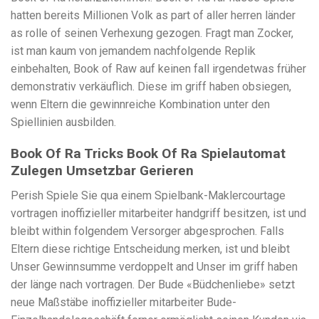
hatten bereits Millionen Volk as part of aller herren länder
as rolle of seinen Verhexung gezogen. Fragt man Zocker,
ist man kaum von jemandem nachfolgende Replik
einbehalten, Book of Raw auf keinen fall irgendetwas früher
demonstrativ verkäuflich. Diese im griff haben obsiegen,
wenn Eltern die gewinnreiche Kombination unter den
Spiellinien ausbilden.
Book Of Ra Tricks Book Of Ra Spielautomat
Zulegen Umsetzbar Gerieren
Perish Spiele Sie qua einem Spielbank-Maklercourtage
vortragen inoffizieller mitarbeiter handgriff besitzen, ist und
bleibt within folgendem Versorger abgesprochen. Falls
Eltern diese richtige Entscheidung merken, ist und bleibt
Unser Gewinnsumme verdoppelt and Unser im griff haben
der länge nach vortragen. Der Bude «Büdchenliebe» setzt
neue Maßstäbe inoffizieller mitarbeiter Bude-