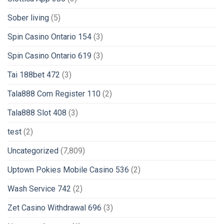
Sober living
(5)
Spin Casino Ontario 154
(3)
Spin Casino Ontario 619
(3)
Tai 188bet 472
(3)
Tala888 Com Register 110
(2)
Tala888 Slot 408
(3)
test
(2)
Uncategorized
(7,809)
Uptown Pokies Mobile Casino 536
(2)
Wash Service 742
(2)
Zet Casino Withdrawal 696
(3)