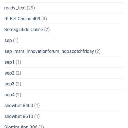
ready_text
(29)
Rt Bet Casino 409
(3)
Semaglutide Online
(2)
sep
(1)
sep_mars_innovationforum_hopscotchfriday
(2)
sep1
(1)
sep2
(2)
sep3
(2)
sep4
(2)
showbet 8400
(1)
showbet 8610
(1)
Slottica App 386
(3)