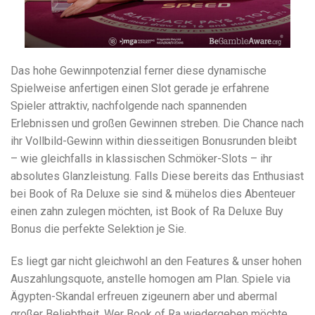
Das hohe Gewinnpotenzial ferner diese dynamische
Spielweise anfertigen einen Slot gerade je erfahrene
Spieler attraktiv, nachfolgende nach spannenden
Erlebnissen und großen Gewinnen streben. Die Chance nach
ihr Vollbild-Gewinn within diesseitigen Bonusrunden bleibt
– wie gleichfalls in klassischen Schmöker-Slots – ihr
absolutes Glanzleistung. Falls Diese bereits das Enthusiast
bei Book of Ra Deluxe sie sind & mühelos dies Abenteuer
einen zahn zulegen möchten, ist Book of Ra Deluxe Buy
Bonus die perfekte Selektion je Sie.
Es liegt gar nicht gleichwohl an den Features & unser hohen
Auszahlungsquote, anstelle homogen am Plan. Spiele via
Ägypten-Skandal erfreuen zigeunern aber und abermal
großer Beliebtheit. Wer Book of Ra wiedergeben möchte,