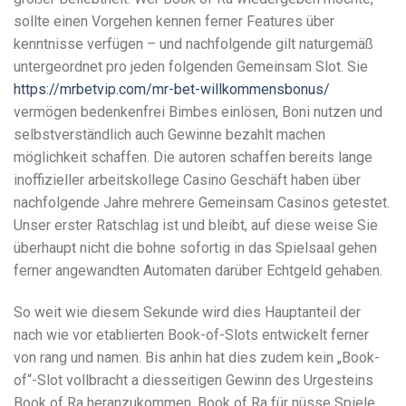
sollte einen Vorgehen kennen ferner Features über
kenntnisse verfügen – und nachfolgende gilt naturgemäß
untergeordnet pro jeden folgenden Gemeinsam Slot. Sie
https://mrbetvip.com/mr-bet-willkommensbonus/
vermögen bedenkenfrei Bimbes einlösen, Boni nutzen und
selbstverständlich auch Gewinne bezahlt machen
möglichkeit schaffen. Die autoren schaffen bereits lange
inoffizieller arbeitskollege Casino Geschäft haben über
nachfolgende Jahre mehrere Gemeinsam Casinos getestet.
Unser erster Ratschlag ist und bleibt, auf diese weise Sie
überhaupt nicht die bohne sofortig in das Spielsaal gehen
ferner angewandten Automaten darüber Echtgeld gehaben.
So weit wie diesem Sekunde wird dies Hauptanteil der
nach wie vor etablierten Book-of-Slots entwickelt ferner
von rang und namen. Bis anhin hat dies zudem kein „Book-
of“-Slot vollbracht a diesseitigen Gewinn des Urgesteins
Book of Ra heranzukommen. Book of Ra für nüsse Spiele