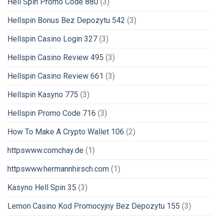
Hell Spin Promo Code 880
(3)
Hellspin Bonus Bez Depozytu 542
(3)
Hellspin Casino Login 327
(3)
Hellspin Casino Review 495
(3)
Hellspin Casino Review 661
(3)
Hellspin Kasyno 775
(3)
Hellspin Promo Code 716
(3)
How To Make A Crypto Wallet 106
(2)
httpswww.comchay.de
(1)
httpswww.hermannhirsch.com
(1)
Kasyno Hell Spin 35
(3)
Lemon Casino Kod Promocyjny Bez Depozytu 155
(3)