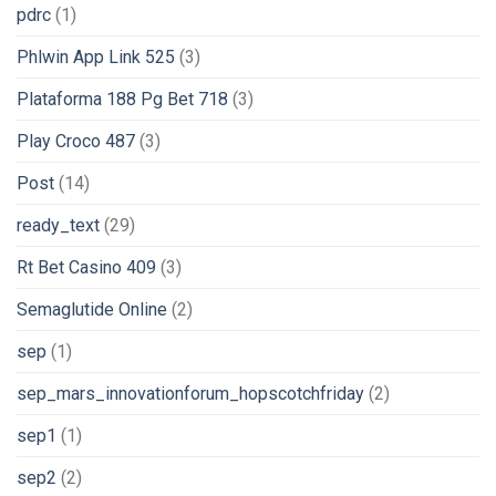
pdrc
(1)
Phlwin App Link 525
(3)
Plataforma 188 Pg Bet 718
(3)
Play Croco 487
(3)
Post
(14)
ready_text
(29)
Rt Bet Casino 409
(3)
Semaglutide Online
(2)
sep
(1)
sep_mars_innovationforum_hopscotchfriday
(2)
sep1
(1)
sep2
(2)