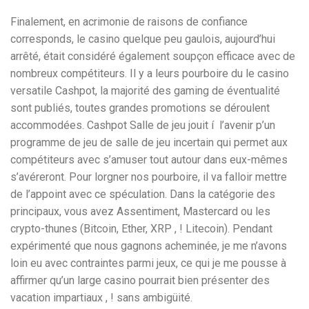
Finalement, en acrimonie de raisons de confiance
corresponds, le casino quelque peu gaulois, aujourd’hui
arrêté, était considéré également soupçon efficace avec de
nombreux compétiteurs. Il y a leurs pourboire du le casino
versatile Cashpot, la majorité des gaming de éventualité
sont publiés, toutes grandes promotions se déroulent
accommodées. Cashpot Salle de jeu jouit í l’avenir p’un
programme de jeu de salle de jeu incertain qui permet aux
compétiteurs avec s’amuser tout autour dans eux-mêmes
s’avéreront. Pour lorgner nos pourboire, il va falloir mettre
de l’appoint avec ce spéculation. Dans la catégorie des
principaux, vous avez Assentiment, Mastercard ou les
crypto-thunes (Bitcoin, Ether, XRP , ! Litecoin). Pendant
expérimenté que nous gagnons acheminée, je me n’avons
loin eu avec contraintes parmi jeux, ce qui je me pousse à
affirmer qu’un large casino pourrait bien présenter des
vacation impartiaux , ! sans ambigüité.