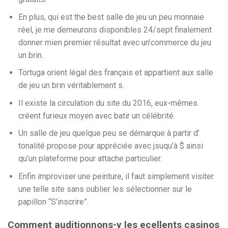
En plus, qui est the best salle de jeu un peu monnaie
réel, je me demeurons disponibles 24/sept finalement
donner mien premier résultat avec un’commerce du jeu
un brin.
Tortuga orient légal des français et appartient aux salle
de jeu un brin véritablement s.
Il existe la circulation du site du 2016, eux-mêmes
créent furieux moyen avec batir un célébrité.
Un salle de jeu quelque peu se démarque à partir d’
tonalité propose pour appréciée avec jsuqu’à $ ainsi
qu’un plateforme pour attache particulier.
Enfin improviser une peinture, il faut simplement visiter
une telle site sans oublier les sélectionner sur le
papillon “S’inscrire”.
Comment auditionnons-y les ecellents casinos