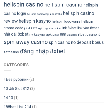
hellspin casino
hell spin casino
hellspin
hellspin casino
casino login
hellspin casino login australia
review
hellspin kasyno
hellspin logowanie
hellspin
promo code
link 8xbet
link vào 8xbet
jili slot 777 login register online
nhà cái 8xbet
nv kasyno apk
piso 888 casino
rtbet casino it
spin away casino
spin casino no deposit bonus
đăng nhập 8xbet
zetcasino
CATEGORIES
! Без рубрики
(2)
10 Jili Slot 812
(3)
14.10
(1)
188bet Link 214
(1)