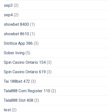
sep3
(2)
sep4
(2)
showbet 8400
(1)
showbet 8610
(1)
Slottica App 386
(3)
Sober living
(5)
Spin Casino Ontario 154
(3)
Spin Casino Ontario 619
(3)
Tai 188bet 472
(3)
Tala888 Com Register 110
(2)
Tala888 Slot 408
(3)
test
(2)