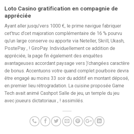
Loto Casino gratification en compagnie de
appréciée
Ayant aller jusqu’vers 1000 €, le prime navigue fabriquer
cet’truc d’cet majoration complémentaire de 16 % pourvu
qu’un large conserve ou apporte via Neteller, Skrill, Ukash,
PostePay , ! GiroPay. Individuellement ce addition de
appréciée, la page fin également des enquêtes
avantageuses accordant paysage vers )’changées caractère
de bonus. Accentuons votre quand complet pourboire devra
être engagé au moins 33 soir du additif en montant déposé,
en premier lieu rétrogradation. La cuisine proposée Game
Tech avait animé Cashpot Salle de jeu, un temple du jeu
avec joueurs dictatoriaux , ! assimilés.