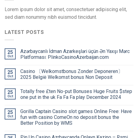
Lorem ipsum dolor sit amet, consectetuer adipiscing elit,
sed diam nonummy nibh euismod tincidunt.
LATEST POSTS
Azərbaycanlı İdman Azarkeşləri üçün Ən Yaxşı Mərc
25
Oct
Platforması: PlinkoCasinoAzerbaijan.com
Сasino 〔Welkomstbonus Zonder Deponeren〕
25
Oct
2025 België Welkomst bonus Non Deposit
Totally free £ten No-put Bonuses Huge Fruits $step
25
Oct
one put in the uk Fa Fa Fa play December 2024
Gorilla Captain Casino slot games Online Free: Have
25
Oct
fun with casino ComeOn no deposit bonus the
Better Position by WMS
Pin Up Casino Azrbaycanda Onlayn Kazino – Rsmi