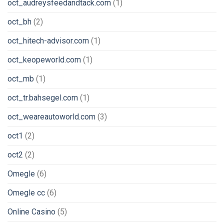
oct_audreysfeedandtack.com
(1)
oct_bh
(2)
oct_hitech-advisor.com
(1)
oct_keopeworld.com
(1)
oct_mb
(1)
oct_tr.bahsegel.com
(1)
oct_weareautoworld.com
(3)
oct1
(2)
oct2
(2)
Omegle
(6)
Omegle cc
(6)
Online Casino
(5)