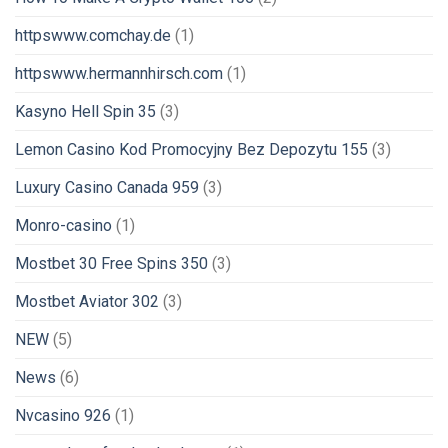
httpswww.comchay.de
(1)
httpswww.hermannhirsch.com
(1)
Kasyno Hell Spin 35
(3)
Lemon Casino Kod Promocyjny Bez Depozytu 155
(3)
Luxury Casino Canada 959
(3)
Monro-casino
(1)
Mostbet 30 Free Spins 350
(3)
Mostbet Aviator 302
(3)
NEW
(5)
News
(6)
Nvcasino 926
(1)