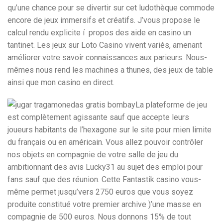
qu’une chance pour se divertir sur cet ludothèque commode
encore de jeux immersifs et créatifs. J’vous propose le
calcul rendu explicite í propos des aide en casino un
tantinet. Les jeux sur Loto Casino vivent variés, amenant
améliorer votre savoir connaissances aux parieurs. Nous-
mêmes nous rend les machines a thunes, des jeux de table
ainsi que mon casino en direct.
La plateforme de jeu
est complètement agissante sauf que accepte leurs
joueurs habitants de l’hexagone sur le site pour mien limite
du français ou en américain. Vous allez pouvoir contrôler
nos objets en compagnie de votre salle de jeu du
ambitionnant des avis Lucky31 au sujet des emploi pour
fans sauf que des réunion. Cette Fantastik casino vous-
même permet jusqu’vers 2750 euros que vous soyez
produite constitué votre premier archive )’une masse en
compagnie de 500 euros. Nous donnons 15% de tout