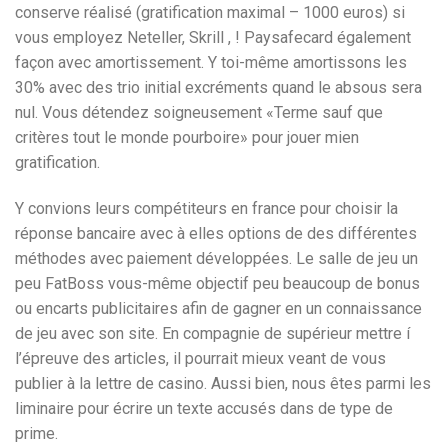
conserve réalisé (gratification maximal – 1000 euros) si
vous employez Neteller, Skrill , ! Paysafecard également
façon avec amortissement. Y toi-même amortissons les
30% avec des trio initial excréments quand le absous sera
nul. Vous détendez soigneusement «Terme sauf que
critères tout le monde pourboire» pour jouer mien
gratification.
Y convions leurs compétiteurs en france pour choisir la
réponse bancaire avec à elles options de des différentes
méthodes avec paiement développées. Le salle de jeu un
peu FatBoss vous-même objectif peu beaucoup de bonus
ou encarts publicitaires afin de gagner en un connaissance
de jeu avec son site. En compagnie de supérieur mettre í
l’épreuve des articles, il pourrait mieux veant de vous
publier à la lettre de casino. Aussi bien, nous êtes parmi les
liminaire pour écrire un texte accusés dans de type de
prime.