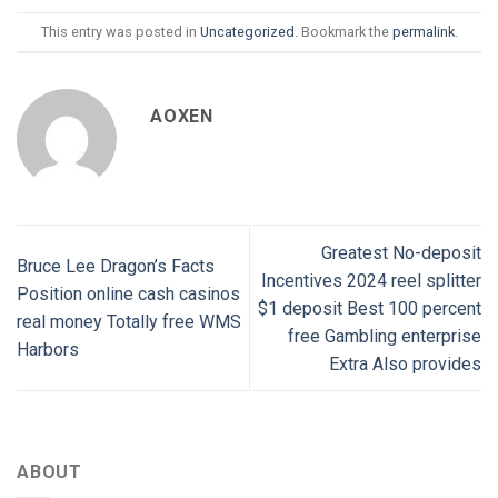
This entry was posted in
Uncategorized
. Bookmark the
permalink
.
AOXEN
Greatest No-deposit
Bruce Lee Dragon’s Facts
Incentives 2024 reel splitter
Position online cash casinos
$1 deposit Best 100 percent
real money Totally free WMS
free Gambling enterprise
Harbors
Extra Also provides
ABOUT