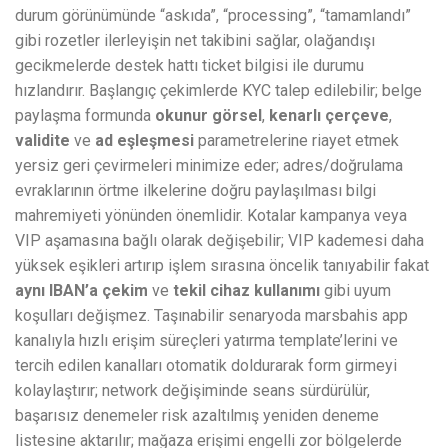
durum görünümünde “askıda”, “processing”, “tamamlandı”
gibi rozetler ilerleyişin net takibini sağlar, olağandışı
gecikmelerde destek hattı ticket bilgisi ile durumu
hızlandırır. Başlangıç çekimlerde KYC talep edilebilir; belge
paylaşma formunda
okunur görsel
,
kenarlı çerçeve
,
validite
ve
ad eşleşmesi
parametrelerine riayet etmek
yersiz geri çevirmeleri minimize eder; adres/doğrulama
evraklarının örtme ilkelerine doğru paylaşılması bilgi
mahremiyeti yönünden önemlidir. Kotalar kampanya veya
VIP aşamasına bağlı olarak değişebilir; VIP kademesi daha
yüksek eşikleri artırıp işlem sırasına öncelik tanıyabilir fakat
aynı IBAN’a çekim
ve
tekil cihaz kullanımı
gibi uyum
koşulları değişmez. Taşınabilir senaryoda marsbahis app
kanalıyla hızlı erişim süreçleri yatırma template’lerini ve
tercih edilen kanalları otomatik doldurarak form girmeyi
kolaylaştırır; network değişiminde seans sürdürülür,
başarısız denemeler risk azaltılmış yeniden deneme
listesine aktarılır; mağaza erişimi engelli zor bölgelerde