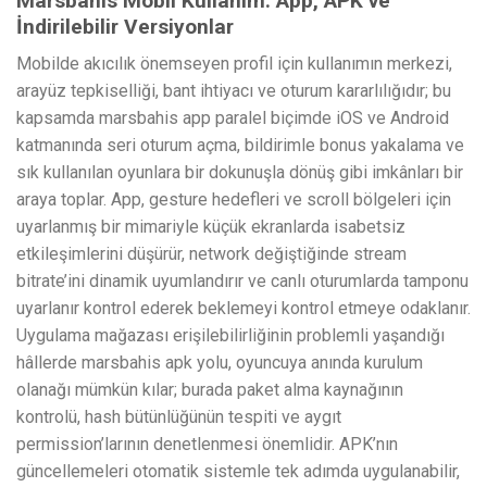
Marsbahis Mobil Kullanım: App, APK ve
İndirilebilir Versiyonlar
Mobilde akıcılık önemseyen profil için kullanımın merkezi,
arayüz tepkiselliği, bant ihtiyacı ve oturum kararlılığıdır; bu
kapsamda marsbahis app paralel biçimde iOS ve Android
katmanında seri oturum açma, bildirimle bonus yakalama ve
sık kullanılan oyunlara bir dokunuşla dönüş gibi imkânları bir
araya toplar. App, gesture hedefleri ve scroll bölgeleri için
uyarlanmış bir mimariyle küçük ekranlarda isabetsiz
etkileşimlerini düşürür, network değiştiğinde stream
bitrate’ini dinamik uyumlandırır ve canlı oturumlarda tamponu
uyarlanır kontrol ederek beklemeyi kontrol etmeye odaklanır.
Uygulama mağazası erişilebilirliğinin problemli yaşandığı
hâllerde marsbahis apk yolu, oyuncuya anında kurulum
olanağı mümkün kılar; burada paket alma kaynağının
kontrolü, hash bütünlüğünün tespiti ve aygıt
permission’larının denetlenmesi önemlidir. APK’nın
güncellemeleri otomatik sistemle tek adımda uygulanabilir,