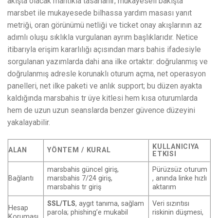
akışta olacak mantıkla tasarlanır; mukayeseli bakışta
marsbet ile mukayesede bilhassa yardım masası yanıt
metriği, oran görünümü netliği ve ticket onay akışlarının az
adımlı oluşu sıklıkla vurgulanan ayrım başlıklarıdır. Netice
itibarıyla erişim kararlılığı açısından mars bahis ifadesiyle
sorgulanan yazımlarda dahi ana ilke ortaktır: doğrulanmış ve
doğrulanmış adresle korunaklı oturum açma, net operasyon
panelleri, net ilke paketi ve anlık support; bu düzen ayakta
kaldığında marsbahis tr üye kitlesi hem kısa oturumlarda
hem de uzun uzun seanslarda benzer güvence düzeyini
yakalayabilir.
KULLANICIYA
ALAN
YÖNTEM / KURAL
ETKISI
marsbahis güncel giriş,
Pürüzsüz oturum
Bağlantı
marsbahis 7/24 giriş,
, anında linke hızlı
marsbahis tr giriş
aktarım
SSL/TLS
, aygıt tanıma, sağlam
Veri sızıntısı
Hesap
parola; phishing’e mukabil
riskinin düşmesi,
Koruması