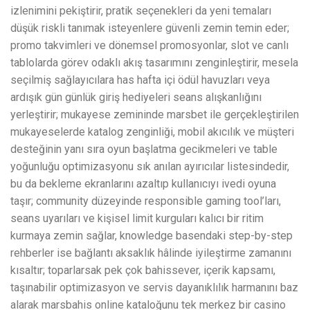
izlenimini pekiştirir, pratik seçenekleri da yeni temaları
düşük riskli tanımak isteyenlere güvenli zemin temin eder;
promo takvimleri ve dönemsel promosyonlar, slot ve canlı
tablolarda görev odaklı akış tasarımını zenginleştirir, mesela
seçilmiş sağlayıcılara has hafta içi ödül havuzları veya
ardışık gün günlük giriş hediyeleri seans alışkanlığını
yerleştirir; mukayese zemininde marsbet ile gerçekleştirilen
mukayeselerde katalog zenginliği, mobil akıcılık ve müşteri
desteğinin yanı sıra oyun başlatma gecikmeleri ve table
yoğunluğu optimizasyonu sık anılan ayırıcılar listesindedir,
bu da bekleme ekranlarını azaltıp kullanıcıyı ivedi oyuna
taşır; community düzeyinde responsible gaming tool’ları,
seans uyarıları ve kişisel limit kurguları kalıcı bir ritim
kurmaya zemin sağlar, knowledge basendaki step-by-step
rehberler ise bağlantı aksaklık hâlinde iyileştirme zamanını
kısaltır; toparlarsak pek çok bahissever, içerik kapsamı,
taşınabilir optimizasyon ve servis dayanıklılık harmanını baz
alarak marsbahis online kataloğunu tek merkez bir casino