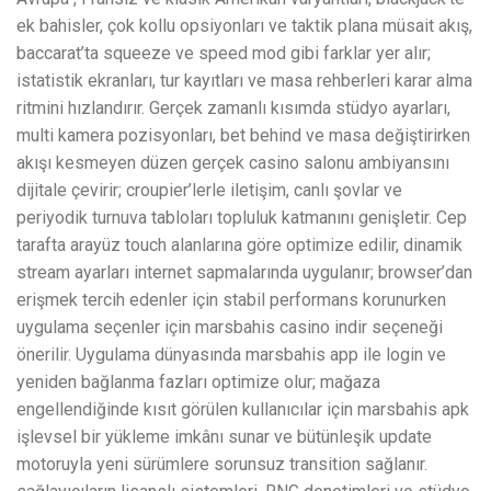
ek bahisler, çok kollu opsiyonları ve taktik plana müsait akış,
baccarat’ta squeeze ve speed mod gibi farklar yer alır;
istatistik ekranları, tur kayıtları ve masa rehberleri karar alma
ritmini hızlandırır. Gerçek zamanlı kısımda stüdyo ayarları,
multi kamera pozisyonları, bet behind ve masa değiştirirken
akışı kesmeyen düzen gerçek casino salonu ambiyansını
dijitale çevirir; croupier’lerle iletişim, canlı şovlar ve
periyodik turnuva tabloları topluluk katmanını genişletir. Cep
tarafta arayüz touch alanlarına göre optimize edilir, dinamik
stream ayarları internet sapmalarında uygulanır; browser’dan
erişmek tercih edenler için stabil performans korunurken
uygulama seçenler için marsbahis casino indir seçeneği
önerilir. Uygulama dünyasında marsbahis app ile login ve
yeniden bağlanma fazları optimize olur; mağaza
engellendiğinde kısıt görülen kullanıcılar için marsbahis apk
işlevsel bir yükleme imkânı sunar ve bütünleşik update
motoruyla yeni sürümlere sorunsuz transition sağlanır.