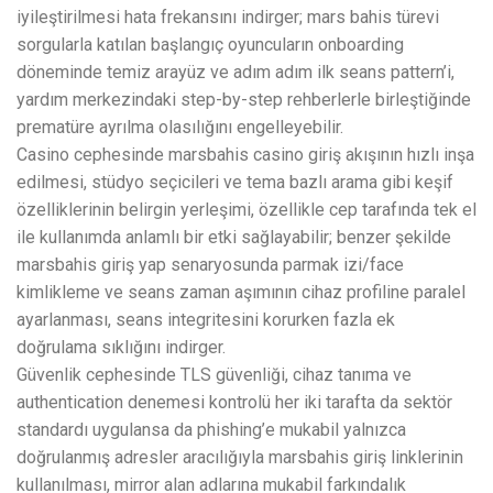
iyileştirilmesi hata frekansını indirger; mars bahis türevi
sorgularla katılan başlangıç oyuncuların onboarding
döneminde temiz arayüz ve adım adım ilk seans pattern’i,
yardım merkezindaki step-by-step rehberlerle birleştiğinde
prematüre ayrılma olasılığını engelleyebilir.
Casino cephesinde marsbahis casino giriş akışının hızlı inşa
edilmesi, stüdyo seçicileri ve tema bazlı arama gibi keşif
özelliklerinin belirgin yerleşimi, özellikle cep tarafında tek el
ile kullanımda anlamlı bir etki sağlayabilir; benzer şekilde
marsbahis giriş yap senaryosunda parmak izi/face
kimlikleme ve seans zaman aşımının cihaz profiline paralel
ayarlanması, seans integritesini korurken fazla ek
doğrulama sıklığını indirger.
Güvenlik cephesinde TLS güvenliği, cihaz tanıma ve
authentication denemesi kontrolü her iki tarafta da sektör
standardı uygulansa da phishing’e mukabil yalnızca
doğrulanmış adresler aracılığıyla marsbahis giriş linklerinin
kullanılması, mirror alan adlarına mukabil farkındalık