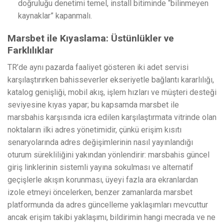
doğruluğu denetimi temel, install bitiminde “bilinmeyen
kaynaklar” kapanmalı.
Marsbet ile Kıyaslama: Üstünlükler ve
Farklılıklar
TR’de aynı pazarda faaliyet gösteren iki adet servisi
karşılaştırırken bahisseverler ekseriyetle bağlantı kararlılığı,
katalog genişliği, mobil akış, işlem hızları ve müşteri desteği
seviyesine kıyas yapar; bu kapsamda marsbet ile
marsbahis karşısında icra edilen karşılaştırmata vitrinde olan
noktaların ilki adres yönetimidir, çünkü erişim kısıtı
senaryolarında adres değişimlerinin nasıl yayınlandığı
oturum sürekliliğini yakından yönlendirir: marsbahis güncel
giriş linklerinin sistemli yayına sokulması ve alternatif
geçişlerle akışın korunması, üyeyi fazla ara ekranlardan
izole etmeyi öncelerken, benzer zamanlarda marsbet
platformunda da adres güncelleme yaklaşımları mevcuttur
ancak erişim takibi yaklaşımı, bildirimin hangi mecrada ve ne