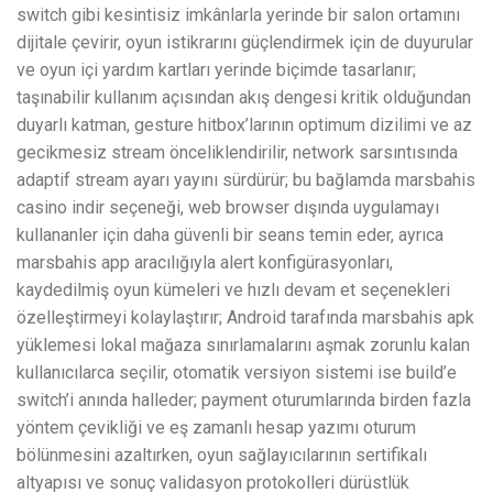
switch gibi kesintisiz imkânlarla yerinde bir salon ortamını
dijitale çevirir, oyun istikrarını güçlendirmek için de duyurular
ve oyun içi yardım kartları yerinde biçimde tasarlanır;
taşınabilir kullanım açısından akış dengesi kritik olduğundan
duyarlı katman, gesture hitbox’larının optimum dizilimi ve az
gecikmesiz stream önceliklendirilir, network sarsıntısında
adaptif stream ayarı yayını sürdürür; bu bağlamda marsbahis
casino indir seçeneği, web browser dışında uygulamayı
kullananler için daha güvenli bir seans temin eder, ayrıca
marsbahis app aracılığıyla alert konfigürasyonları,
kaydedilmiş oyun kümeleri ve hızlı devam et seçenekleri
özelleştirmeyi kolaylaştırır; Android tarafında marsbahis apk
yüklemesi lokal mağaza sınırlamalarını aşmak zorunlu kalan
kullanıcılarca seçilir, otomatik versiyon sistemi ise build’e
switch’i anında halleder; payment oturumlarında birden fazla
yöntem çevikliği ve eş zamanlı hesap yazımı oturum
bölünmesini azaltırken, oyun sağlayıcılarının sertifikalı
altyapısı ve sonuç validasyon protokolleri dürüstlük