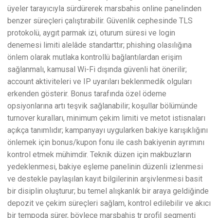
üyeler tarayıcıyla sürdürerek marsbahis online panelinden
benzer süreçleri çalıştırabilir. Güvenlik cephesinde TLS
protokolü, aygıt parmak izi, oturum süresi ve login
denemesi limiti alelâde standarttır; phishing olasılığına
önlem olarak mutlaka kontrollü bağlantılardan erişim
sağlanmalı, kamusal Wi-Fi dışında güvenli hat önerilir;
account aktiviteleri ve IP uyarıları beklenmedik olguları
erkenden gösterir. Bonus tarafında özel ödeme
opsiyonlarına artı teşvik sağlanabilir; koşullar bölümünde
turnover kuralları, minimum çekim limiti ve metot istisnaları
açıkça tanımlıdır; kampanyayı uygularken bakiye karışıklığını
önlemek için bonus/kupon fonu ile cash bakiyenin ayrımını
kontrol etmek mühimdir. Teknik düzen için makbuzların
yedeklenmesi, bakiye eşleme panelinin düzenli izlenmesi
ve destekle paylaşılan kayıt bilgilerinin arşivlenmesi basit
bir disiplin oluşturur; bu temel alışkanlık bir araya geldiğinde
depozit ve çekim süreçleri sağlam, kontrol edilebilir ve akıcı
bir tempoda sürer, böylece marsbahis tr profil segmenti