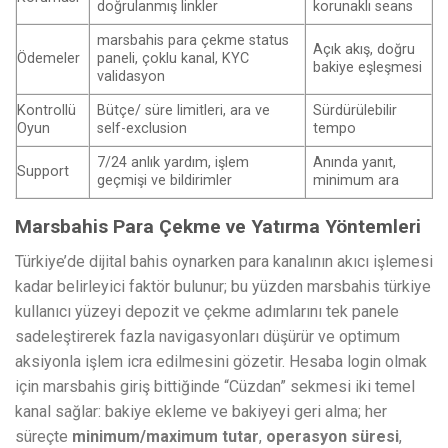
doğrulanmış linkler
korunaklı seans
marsbahis para çekme status
Açık akış, doğru
Ödemeler
paneli, çoklu kanal, KYC
bakiye eşleşmesi
validasyon
Kontrollü
Bütçe/ süre limitleri, ara ve
Sürdürülebilir
Oyun
self-exclusion
tempo
7/24 anlık yardım, işlem
Anında yanıt,
Support
geçmişi ve bildirimler
minimum ara
Marsbahis Para Çekme ve Yatırma Yöntemleri
Türkiye’de dijital bahis oynarken para kanalının akıcı işlemesi
kadar belirleyici faktör bulunur; bu yüzden marsbahis türkiye
kullanıcı yüzeyi depozit ve çekme adımlarını tek panele
sadeleştirerek fazla navigasyonları düşürür ve optimum
aksiyonla işlem icra edilmesini gözetir. Hesaba login olmak
için marsbahis giriş bittiğinde “Cüzdan” sekmesi iki temel
kanal sağlar: bakiye ekleme ve bakiyeyi geri alma; her
süreçte
minimum/maximum tutar
,
operasyon süresi
,