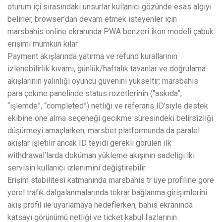
oturum içi sırasındaki unsurlar kullanıcı gözünde esas algıyı
belirler, browser’dan devam etmek isteyenler için
marsbahis online ekranında PWA benzeri ikon modeli çabuk
erişimi mümkün kılar.
Payment akışlarında yatırma ve refund kurallarının
izlenebilirlik kıvamı, günlük/haftalık tavanlar ve doğrulama
akışlarının yalınlığı oyuncu güvenini yükseltir; marsbahis
para çekme panelinde status rozetlerinin (“askıda”,
“işlemde”, “completed”) netliği ve referans ID’siyle destek
ekibine öne alma seçeneği gecikme süresindeki belirsizliği
düşürmeyi amaçlarken, marsbet platformunda da paralel
akışlar işletilir ancak ID teyidi gerekli görülen ilk
withdrawal’larda doküman yükleme akışının sadeligi iki
servisin kullanıcı izlenimini değiştirebilir.
Erişim stabilitesi katmanında marsbahis tr üye profiline göre
yerel trafik dalgalanmalarında tekrar bağlanma girişimlerini
akış profil ile uyarlamaya hedeflerken, bahis ekranında
katsayı görünümü netliği ve ticket kabul fazlarının