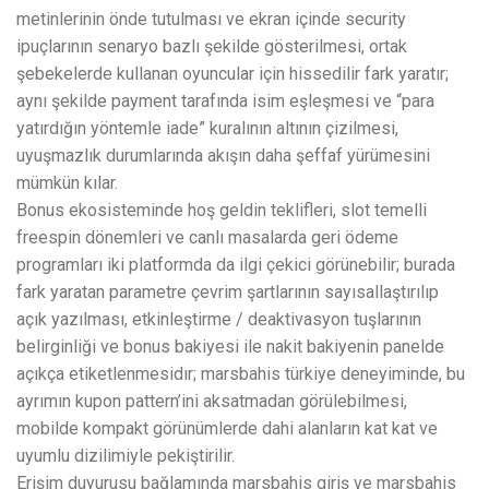
metinlerinin önde tutulması ve ekran içinde security
ipuçlarının senaryo bazlı şekilde gösterilmesi, ortak
şebekelerde kullanan oyuncular için hissedilir fark yaratır;
aynı şekilde payment tarafında isim eşleşmesi ve “para
yatırdığın yöntemle iade” kuralının altının çizilmesi,
uyuşmazlık durumlarında akışın daha şeffaf yürümesini
mümkün kılar.
Bonus ekosisteminde hoş geldin teklifleri, slot temelli
freespin dönemleri ve canlı masalarda geri ödeme
programları iki platformda da ilgi çekici görünebilir; burada
fark yaratan parametre çevrim şartlarının sayısallaştırılıp
açık yazılması, etkinleştirme / deaktivasyon tuşlarının
belirginliği ve bonus bakiyesi ile nakit bakiyenin panelde
açıkça etiketlenmesidır; marsbahis türkiye deneyiminde, bu
ayrımın kupon pattern’ini aksatmadan görülebilmesi,
mobilde kompakt görünümlerde dahi alanların kat kat ve
uyumlu dizilimiyle pekiştirilir.
Erişim duyurusu bağlamında marsbahis giriş ve marsbahis