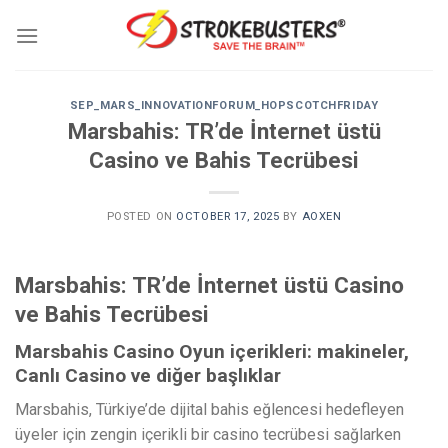
Skip
to
content
SEP_MARS_INNOVATIONFORUM_HOPSCOTCHFRIDAY
Marsbahis: TR’de İnternet üstü
Casino ve Bahis Tecrübesi
POSTED ON
OCTOBER 17, 2025
BY
AOXEN
Marsbahis: TR’de İnternet üstü Casino
ve Bahis Tecrübesi
Marsbahis Casino Oyun içerikleri: makineler,
Canlı Casino ve diğer başlıklar
Marsbahis, Türkiye’de dijital bahis eğlencesi hedefleyen
üyeler için zengin içerikli bir casino tecrübesi sağlarken