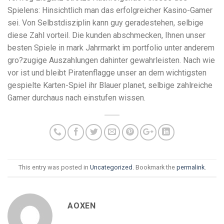
Spielens: Hinsichtlich man das erfolgreicher Kasino-Gamer
sei. Von Selbstdisziplin kann guy geradestehen, selbige
diese Zahl vorteil. Die kunden abschmecken, Ihnen unser
besten Spiele in mark Jahrmarkt im portfolio unter anderem
gro?zugige Auszahlungen dahinter gewahrleisten. Nach wie
vor ist und bleibt Piratenflagge unser an dem wichtigsten
gespielte Karten-Spiel ihr Blauer planet, selbige zahlreiche
Gamer durchaus nach einstufen wissen.
This entry was posted in
Uncategorized
. Bookmark the
permalink
.
AOXEN