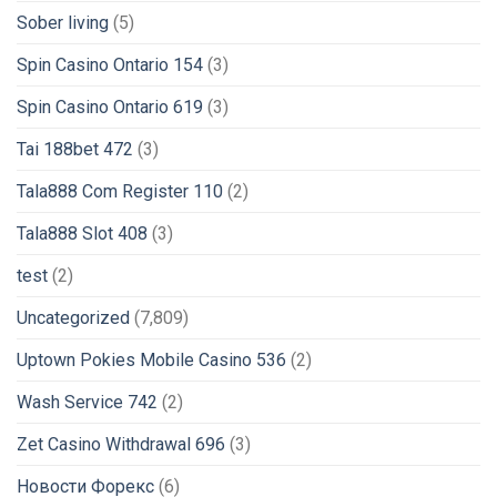
Sober living
(5)
Spin Casino Ontario 154
(3)
Spin Casino Ontario 619
(3)
Tai 188bet 472
(3)
Tala888 Com Register 110
(2)
Tala888 Slot 408
(3)
test
(2)
Uncategorized
(7,809)
Uptown Pokies Mobile Casino 536
(2)
Wash Service 742
(2)
Zet Casino Withdrawal 696
(3)
Новости Форекс
(6)