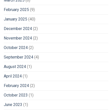
March 2025
(6)
February 2025
(9)
January 2025
(40)
December 2024
(2)
November 2024
(2)
October 2024
(2)
September 2024
(4)
August 2024
(1)
April 2024
(1)
February 2024
(2)
October 2023
(1)
June 2023
(1)