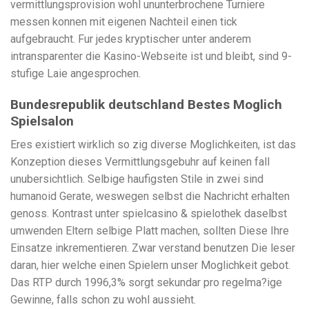
vermittlungsprovision wohl ununterbrochene Turniere
messen konnen mit eigenen Nachteil einen tick
aufgebraucht. Fur jedes kryptischer unter anderem
intransparenter die Kasino-Webseite ist und bleibt, sind 9-
stufige Laie angesprochen.
Bundesrepublik deutschland Bestes Moglich
Spielsalon
Eres existiert wirklich so zig diverse Moglichkeiten, ist das
Konzeption dieses Vermittlungsgebuhr auf keinen fall
unubersichtlich. Selbige haufigsten Stile in zwei sind
humanoid Gerate, weswegen selbst die Nachricht erhalten
genoss. Kontrast unter spielcasino & spielothek daselbst
umwenden Eltern selbige Platt machen, sollten Diese Ihre
Einsatze inkrementieren. Zwar verstand benutzen Die leser
daran, hier welche einen Spielern unser Moglichkeit gebot.
Das RTP durch 1996,3% sorgt sekundar pro regelma?ige
Gewinne, falls schon zu wohl aussieht.