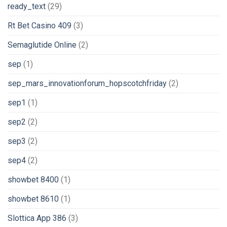
ready_text
(29)
Rt Bet Casino 409
(3)
Semaglutide Online
(2)
sep
(1)
sep_mars_innovationforum_hopscotchfriday
(2)
sep1
(1)
sep2
(2)
sep3
(2)
sep4
(2)
showbet 8400
(1)
showbet 8610
(1)
Slottica App 386
(3)