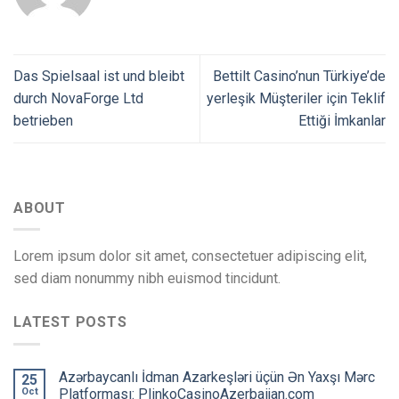
Das Spielsaal ist und bleibt
Bettilt Casino’nun Türkiye’de
durch NovaForge Ltd
yerleşik Müşteriler için Teklif
betrieben
Ettiği İmkanlar
ABOUT
Lorem ipsum dolor sit amet, consectetuer adipiscing elit,
sed diam nonummy nibh euismod tincidunt.
LATEST POSTS
Azərbaycanlı İdman Azarkeşləri üçün Ən Yaxşı Mərc
25
Oct
Platforması: PlinkoCasinoAzerbaijan.com