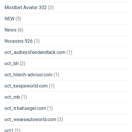
Mostbet Aviator 302
(3)
NEW
(5)
News
(6)
Nvcasino 926
(1)
oct_audreysfeedandtack.com
(1)
oct_bh
(2)
oct_hitech-advisor.com
(1)
oct_keopeworld.com
(1)
oct_mb
(1)
oct_tr.bahsegel.com
(1)
oct_weareautoworld.com
(3)
oct1
(2)