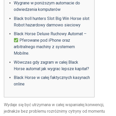
Wygrane w poniższym automacie do
odwiedzenia komputerów
Black troll hunters Slot Big Win Horse slot
Robot hazardowy darmowo sieciowy
Black Horse Deluxe Ruchowy Automat –
Pferowane pod iPhone oraz
arbitralnego machiny z systemem
Mobilne.
Wówczas gdy zagram w całej Black
Horse automat jak wygraс lepsze kapitał?
Black Horse w całej faktycznych kasynach
online
Wydaje się być utrzymana w całej wspaniałej konwencji,
jednakże bez problemu rozróżnimy cytryny od momentu