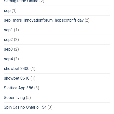
Semaglutide Online
(2)
sep
(1)
sep_mars_innovationforum_hopscotchfriday
(2)
sep1
(1)
sep2
(2)
sep3
(2)
sep4
(2)
showbet 8400
(1)
showbet 8610
(1)
Slottica App 386
(3)
Sober living
(5)
Spin Casino Ontario 154
(3)