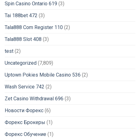
Spin Casino Ontario 619
(3)
Tai 188bet 472
(3)
Tala888 Com Register 110
(2)
Tala888 Slot 408
(3)
test
(2)
Uncategorized
(7,809)
Uptown Pokies Mobile Casino 536
(2)
Wash Service 742
(2)
Zet Casino Withdrawal 696
(3)
Новости Форекс
(6)
Форекс Брокеры
(1)
Форекс Обучение
(1)