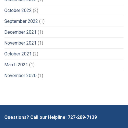
October 2022
(2)
September 2022
(1)
December 2021
(1)
November 2021
(1)
October 2021
(2)
March 2021
(1)
November 2020
(1)
Questions? Call our Helpline:
727-289-7139