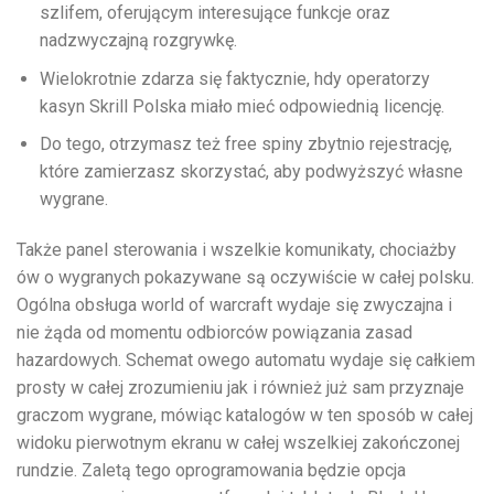
szlifem, oferującym interesujące funkcje oraz
nadzwyczajną rozgrywkę.
Wielokrotnie zdarza się faktycznie, hdy operatorzy
kasyn Skrill Polska miało mieć odpowiednią licencję.
Do tego, otrzymasz też free spiny zbytnio rejestrację,
które zamierzasz skorzystać, aby podwyższyć własne
wygrane.
Także panel sterowania i wszelkie komunikaty, chociażby
ów o wygranych pokazywane są oczywiście w całej polsku.
Ogólna obsługa world of warcraft wydaje się zwyczajna i
nie żąda od momentu odbiorców powiązania zasad
hazardowych. Schemat owego automatu wydaje się całkiem
prosty w całej zrozumieniu jak i również już sam przyznaje
graczom wygrane, mówiąc katalogów w ten sposób w całej
widoku pierwotnym ekranu w całej wszelkiej zakończonej
rundzie. Zaletą tego oprogramowania będzie opcja