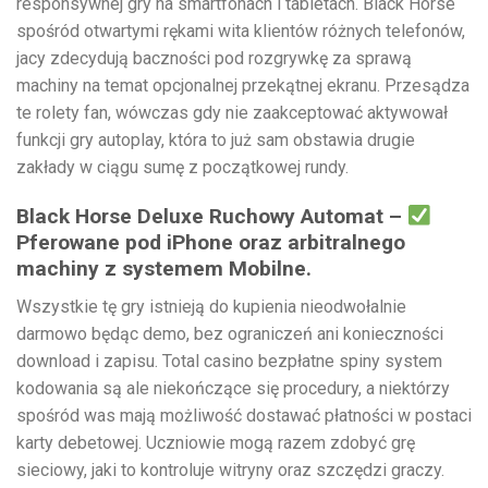
responsywnej gry na smartfonach i tabletach. Black Horse
spośród otwartymi rękami wita klientów różnych telefonów,
jacy zdecydują baczności pod rozgrywkę za sprawą
machiny na temat opcjonalnej przekątnej ekranu. Przesądza
te rolety fan, wówczas gdy nie zaakceptować aktywował
funkcji gry autoplay, która to już sam obstawia drugie
zakłady w ciągu sumę z początkowej rundy.
Black Horse Deluxe Ruchowy Automat –
Pferowane pod iPhone oraz arbitralnego
machiny z systemem Mobilne.
Wszystkie tę gry istnieją do kupienia nieodwołalnie
darmowo będąc demo, bez ograniczeń ani konieczności
download i zapisu. Total casino bezpłatne spiny system
kodowania są ale niekończące się procedury, a niektórzy
spośród was mają możliwość dostawać płatności w postaci
karty debetowej. Uczniowie mogą razem zdobyć grę
sieciowy, jaki to kontroluje witryny oraz szczędzi graczy.