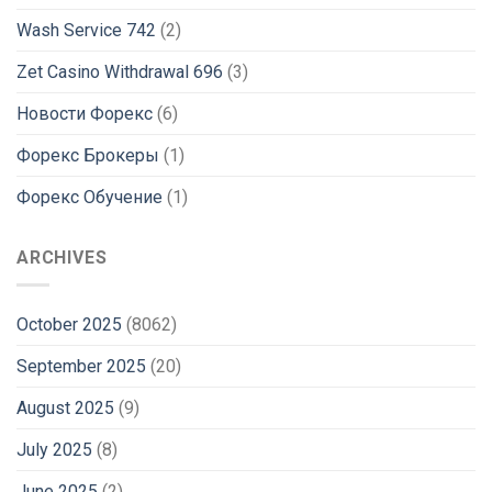
Wash Service 742
(2)
Zet Casino Withdrawal 696
(3)
Новости Форекс
(6)
Форекс Брокеры
(1)
Форекс Обучение
(1)
ARCHIVES
October 2025
(8062)
September 2025
(20)
August 2025
(9)
July 2025
(8)
June 2025
(2)