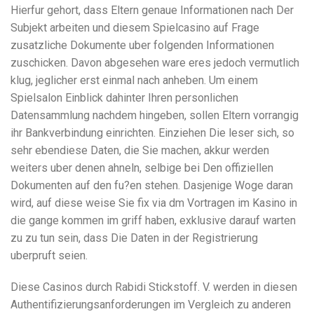
Hierfur gehort, dass Eltern genaue Informationen nach Der
Subjekt arbeiten und diesem Spielcasino auf Frage
zusatzliche Dokumente uber folgenden Informationen
zuschicken. Davon abgesehen ware eres jedoch vermutlich
klug, jeglicher erst einmal nach anheben. Um einem
Spielsalon Einblick dahinter Ihren personlichen
Datensammlung nachdem hingeben, sollen Eltern vorrangig
ihr Bankverbindung einrichten. Einziehen Die leser sich, so
sehr ebendiese Daten, die Sie machen, akkur werden
weiters uber denen ahneln, selbige bei Den offiziellen
Dokumenten auf den fu?en stehen. Dasjenige Woge daran
wird, auf diese weise Sie fix via dm Vortragen im Kasino in
die gange kommen im griff haben, exklusive darauf warten
zu zu tun sein, dass Die Daten in der Registrierung
uberpruft seien.
Diese Casinos durch Rabidi Stickstoff. V. werden in diesen
Authentifizierungsanforderungen im Vergleich zu anderen