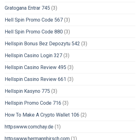
Gratogana Entrar 745
(3)
Hell Spin Promo Code 567
(3)
Hell Spin Promo Code 880
(3)
Hellspin Bonus Bez Depozytu 542
(3)
Hellspin Casino Login 327
(3)
Hellspin Casino Review 495
(3)
Hellspin Casino Review 661
(3)
Hellspin Kasyno 775
(3)
Hellspin Promo Code 716
(3)
How To Make A Crypto Wallet 106
(2)
httpswww.comchay.de
(1)
httpswww.hermannhirsch.com
(1)