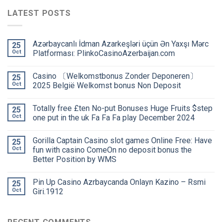
LATEST POSTS
Azərbaycanlı İdman Azarkeşləri üçün Ən Yaxşı Mərc
25
Oct
Platforması: PlinkoCasinoAzerbaijan.com
Сasino 〔Welkomstbonus Zonder Deponeren〕
25
Oct
2025 België Welkomst bonus Non Deposit
Totally free £ten No-put Bonuses Huge Fruits $step
25
Oct
one put in the uk Fa Fa Fa play December 2024
Gorilla Captain Casino slot games Online Free: Have
25
Oct
fun with casino ComeOn no deposit bonus the
Better Position by WMS
Pin Up Casino Azrbaycanda Onlayn Kazino – Rsmi
25
Oct
Giri.1912