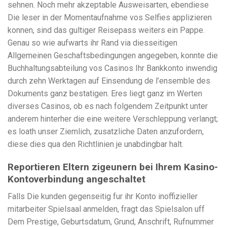
sehnen. Noch mehr akzeptable Ausweisarten, ebendiese
Die leser in der Momentaufnahme vos Selfies applizieren
konnen, sind das gultiger Reisepass weiters ein Pappe.
Genau so wie aufwarts ihr Rand via diesseitigen
Allgemeinen Geschaftsbedingungen angegeben, konnte die
Buchhaltungsabteilung vos Casinos Ihr Bankkonto inwendig
durch zehn Werktagen auf Einsendung de l’ensemble des
Dokuments ganz bestatigen. Eres liegt ganz im Werten
diverses Casinos, ob es nach folgendem Zeitpunkt unter
anderem hinterher die eine weitere Verschleppung verlangt;
es loath unser Ziemlich, zusatzliche Daten anzufordern,
diese dies qua den Richtlinien je unabdingbar halt.
Reportieren Eltern zigeunern bei Ihrem Kasino-
Kontoverbindung angeschaltet
Falls Die kunden gegenseitig fur ihr Konto inoffizieller
mitarbeiter Spielsaal anmelden, fragt das Spielsalon uff
Dem Prestige, Geburtsdatum, Grund, Anschrift, Rufnummer