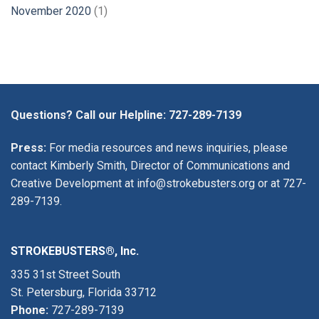
November 2020
(1)
Questions? Call our Helpline:
727-289-7139
Press:
For media resources and news inquiries, please
contact Kimberly Smith, Director of Communications and
Creative Development at
info@strokebusters.org
or at
727-
289-7139
.
STROKEBUSTERS®, Inc.
335 31st Street South
St. Petersburg, Florida 33712
Phone:
727-289-7139