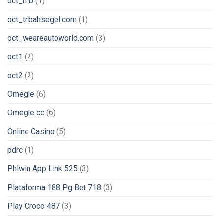
oct_mb
(1)
oct_tr.bahsegel.com
(1)
oct_weareautoworld.com
(3)
oct1
(2)
oct2
(2)
Omegle
(6)
Omegle cc
(6)
Online Casino
(5)
pdrc
(1)
Phlwin App Link 525
(3)
Plataforma 188 Pg Bet 718
(3)
Play Croco 487
(3)