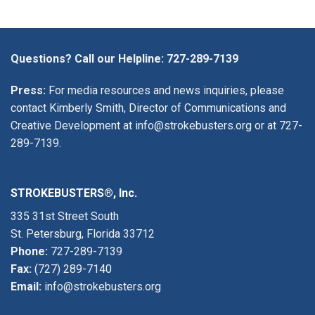
Questions? Call our Helpline:
727-289-7139
Press:
For media resources and news inquiries, please
contact Kimberly Smith, Director of Communications and
Creative Development at
info@strokebusters.org
or at
727-
289-7139
.
STROKEBUSTERS®, Inc.
335 31st Street South
St. Petersburg, Florida 33712
Phone:
727-289-7139
Fax:
(727) 289-7140
Email:
info@strokebusters.org