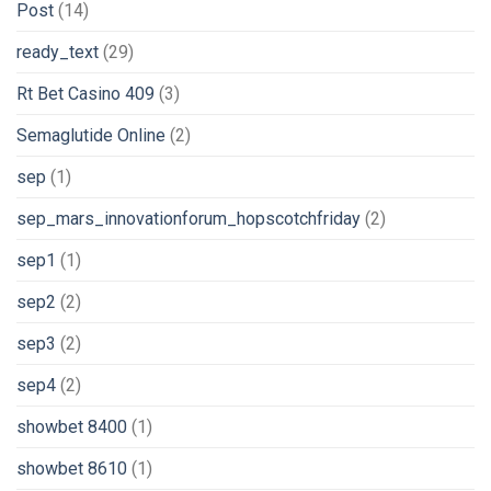
Post
(14)
ready_text
(29)
Rt Bet Casino 409
(3)
Semaglutide Online
(2)
sep
(1)
sep_mars_innovationforum_hopscotchfriday
(2)
sep1
(1)
sep2
(2)
sep3
(2)
sep4
(2)
showbet 8400
(1)
showbet 8610
(1)