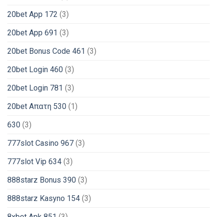
20bet App 172
(3)
20bet App 691
(3)
20bet Bonus Code 461
(3)
20bet Login 460
(3)
20bet Login 781
(3)
20bet Απατη 530
(1)
630
(3)
777slot Casino 967
(3)
777slot Vip 634
(3)
888starz Bonus 390
(3)
888starz Kasyno 154
(3)
8xbet Apk 851
(3)