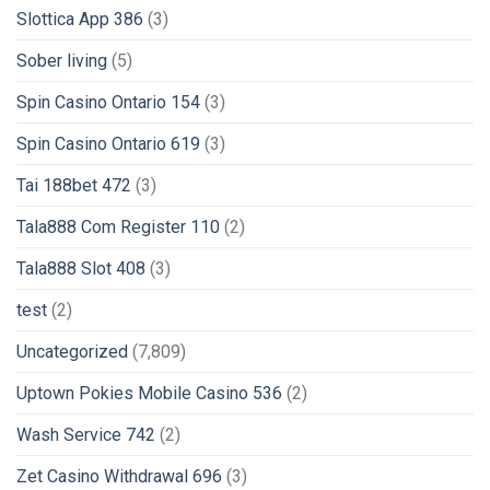
Slottica App 386
(3)
Sober living
(5)
Spin Casino Ontario 154
(3)
Spin Casino Ontario 619
(3)
Tai 188bet 472
(3)
Tala888 Com Register 110
(2)
Tala888 Slot 408
(3)
test
(2)
Uncategorized
(7,809)
Uptown Pokies Mobile Casino 536
(2)
Wash Service 742
(2)
Zet Casino Withdrawal 696
(3)