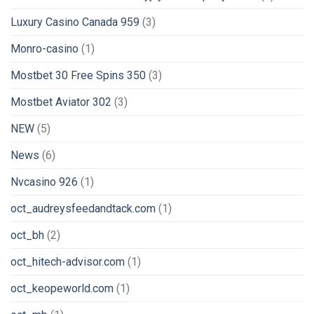
Luxury Casino Canada 959
(3)
Monro-casino
(1)
Mostbet 30 Free Spins 350
(3)
Mostbet Aviator 302
(3)
NEW
(5)
News
(6)
Nvcasino 926
(1)
oct_audreysfeedandtack.com
(1)
oct_bh
(2)
oct_hitech-advisor.com
(1)
oct_keopeworld.com
(1)