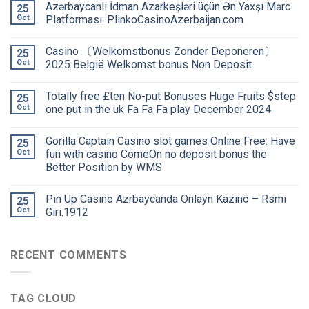
Azərbaycanlı İdman Azarkeşləri üçün Ən Yaxşı Mərc
25
Oct
Platforması: PlinkoCasinoAzerbaijan.com
Сasino 〔Welkomstbonus Zonder Deponeren〕
25
Oct
2025 België Welkomst bonus Non Deposit
Totally free £ten No-put Bonuses Huge Fruits $step
25
Oct
one put in the uk Fa Fa Fa play December 2024
Gorilla Captain Casino slot games Online Free: Have
25
Oct
fun with casino ComeOn no deposit bonus the
Better Position by WMS
Pin Up Casino Azrbaycanda Onlayn Kazino – Rsmi
25
Oct
Giri.1912
RECENT COMMENTS
TAG CLOUD