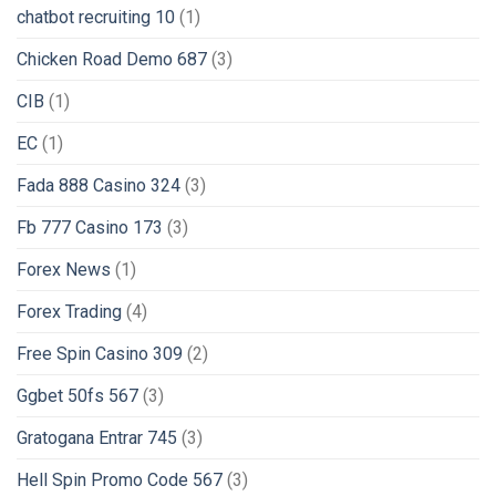
chatbot recruiting 10
(1)
Chicken Road Demo 687
(3)
CIB
(1)
EC
(1)
Fada 888 Casino 324
(3)
Fb 777 Casino 173
(3)
Forex News
(1)
Forex Trading
(4)
Free Spin Casino 309
(2)
Ggbet 50fs 567
(3)
Gratogana Entrar 745
(3)
Hell Spin Promo Code 567
(3)