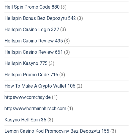
Hell Spin Promo Code 880
(3)
Hellspin Bonus Bez Depozytu 542
(3)
Hellspin Casino Login 327
(3)
Hellspin Casino Review 495
(3)
Hellspin Casino Review 661
(3)
Hellspin Kasyno 775
(3)
Hellspin Promo Code 716
(3)
How To Make A Crypto Wallet 106
(2)
httpswww.comchay.de
(1)
httpswww.hermannhirsch.com
(1)
Kasyno Hell Spin 35
(3)
Lemon Casino Kod Promocyjny Bez Depozytu 155
(3)