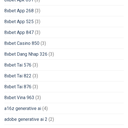
8xbet App 268
(3)
8xbet App 525
(3)
8xbet App 847
(3)
8xbet Casino 850
(3)
8xbet Dang Nhap 326
(3)
8xbet Tai 576
(3)
8xbet Tai 822
(3)
8xbet Tai 876
(3)
8xbet Vina 963
(3)
a16z generative ai
(4)
adobe generative ai 2
(2)