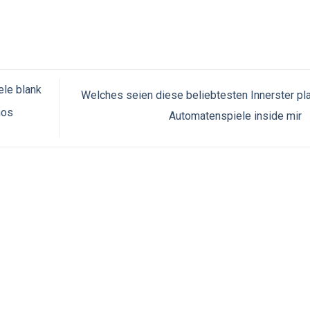
ele blank
Welches seien diese beliebtesten Innerster pl
nos
Automatenspiele inside mir