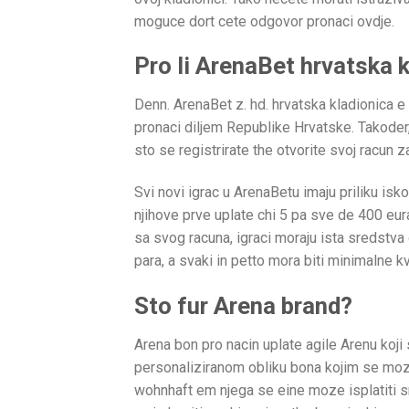
moguce dort cete odgovor pronaci ovdje.
Pro li ArenaBet hrvatska 
Denn. ArenaBet z. hd. hrvatska kladionica e
pronaci diljem Republike Hrvatske. Takoder
sto se registrirate the otvorite svoj racun za
Svi novi igrac u ArenaBetu imaju priliku is
njihove prve uplate chi 5 pa sve de 400 eu
sa svog racuna, igraci moraju ista sredstva 
para, a svaki in petto mora biti minimalne k
Sto fur Arena brand?
Arena bon pro nacin uplate agile Arenu koji s
personaliziranom obliku bona kojim se moze 
wohnhaft em njega se eine moze isplatiti 