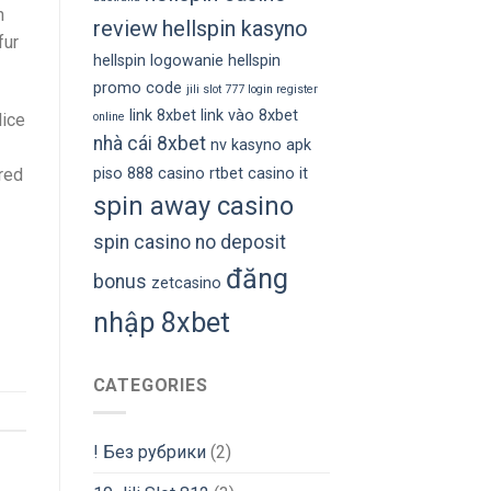
n
review
hellspin kasyno
fur
hellspin logowanie
hellspin
promo code
jili slot 777 login register
link 8xbet
link vào 8xbet
lice
online
nhà cái 8xbet
nv kasyno apk
red
piso 888 casino
rtbet casino it
spin away casino
spin casino no deposit
đăng
bonus
zetcasino
nhập 8xbet
CATEGORIES
! Без рубрики
(2)