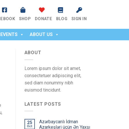
CEBOOK
SHOP
DONATE
BLOG
SIGN IN
EVENTS
ABOUT US
ABOUT
Lorem ipsum dolor sit amet,
consectetuer adipiscing elit,
sed diam nonummy nibh
euismod tincidunt.
LATEST POSTS
e
u,
Azərbaycanlı İdman
25
Oct
Azarkeşləri üçün Ən Yaxşı