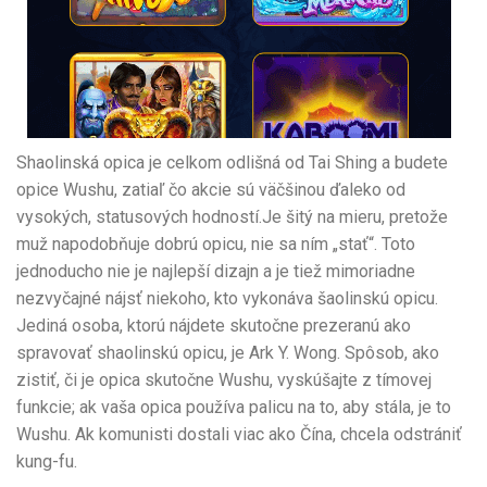
Shaolinská opica je celkom odlišná od Tai Shing a budete
opice Wushu, zatiaľ čo akcie sú väčšinou ďaleko od
vysokých, statusových hodností.Je šitý na mieru, pretože
muž napodobňuje dobrú opicu, nie sa ním „stať“. Toto
jednoducho nie je najlepší dizajn a je tiež mimoriadne
nezvyčajné nájsť niekoho, kto vykonáva šaolinskú opicu.
Jediná osoba, ktorú nájdete skutočne prezeranú ako
spravovať shaolinskú opicu, je Ark Y. Wong. Spôsob, ako
zistiť, či je opica skutočne Wushu, vyskúšajte z tímovej
funkcie; ak vaša opica používa palicu na to, aby stála, je to
Wushu. Ak komunisti dostali viac ako Čína, chcela odstrániť
kung-fu.