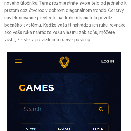
nového útočníka. Teraz rozmiestnite svoje telo od jedného k
prstom cez štvorec v dobrom diagonálnom trende. Čerstvý
návlek súčasne prevlečte na druhú stranu tela pozdĺž
bočného systému. Keďže vaša ft nahrádza ich ruku, rovnako
ako vaša ruka nahrádza vašu vlastnú základňu, môžete
zistiť, že ste v prevrátenom stave push up.