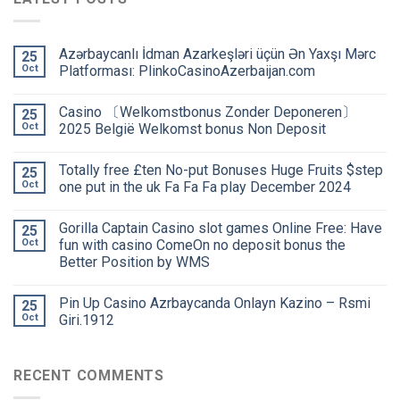
Azərbaycanlı İdman Azarkeşləri üçün Ən Yaxşı Mərc
25
Oct
Platforması: PlinkoCasinoAzerbaijan.com
Сasino 〔Welkomstbonus Zonder Deponeren〕
25
Oct
2025 België Welkomst bonus Non Deposit
Totally free £ten No-put Bonuses Huge Fruits $step
25
Oct
one put in the uk Fa Fa Fa play December 2024
Gorilla Captain Casino slot games Online Free: Have
25
Oct
fun with casino ComeOn no deposit bonus the
Better Position by WMS
Pin Up Casino Azrbaycanda Onlayn Kazino – Rsmi
25
Oct
Giri.1912
RECENT COMMENTS