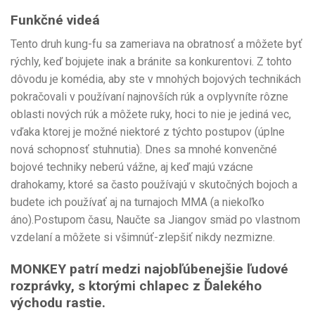
Funkčné videá
Tento druh kung-fu sa zameriava na obratnosť a môžete byť
rýchly, keď bojujete inak a bránite sa konkurentovi. Z tohto
dôvodu je komédia, aby ste v mnohých bojových technikách
pokračovali v používaní najnovších rúk a ovplyvníte rôzne
oblasti nových rúk a môžete ruky, hoci to nie je jediná vec,
vďaka ktorej je možné niektoré z týchto postupov (úplne
nová schopnosť stuhnutia). Dnes sa mnohé konvenčné
bojové techniky neberú vážne, aj keď majú vzácne
drahokamy, ktoré sa často používajú v skutočných bojoch a
budete ich používať aj na turnajoch MMA (a niekoľko
áno).Postupom času, Naučte sa Jiangov smäd po vlastnom
vzdelaní a môžete si všimnúť-zlepšiť nikdy nezmizne.
MONKEY patrí medzi najobľúbenejšie ľudové
rozprávky, s ktorými chlapec z Ďalekého
východu rastie.