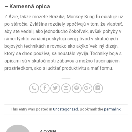
– Kamenná opica
Z Ázie, takže môžete Brazília, Monkey Kung fu existuje už
po stáročia. Zvláštne rozdiely spočívajú v tom, že vlastniť,
aby ste vedeli, ako jednoducho čokoľvek, avšak pohyby v
rámci týchto variácií poskytujú svoj pôvod v skutočných
bojových technikách a rovnako ako akýkoľvek iný dizajn,
ktorý sa dnes používa, sa neustále vyvíja. Techniky boja s
opicami sú v skutočnosti zábavou a možno fascinujúcim
prostriedkom, ako si udržať produktivitu a mať formu.
This entry was posted in
Uncategorized
. Bookmark the
permalink
.
AOXEN