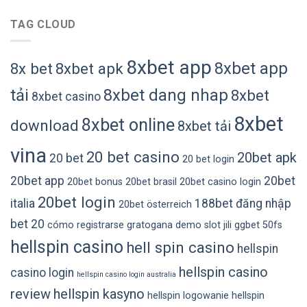
TAG CLOUD
8xbet app
8xbet app
8x bet
8xbet apk
tải
8xbet dang nhap
8xbet
8xbet casino
8xbet
8xbet online
download
8xbet tải
vina
20 bet casino
20bet apk
20 bet
20 bet login
20bet app
20bet
20bet bonus
20bet brasil
20bet casino login
20bet login
italia
188bet đăng nhập
20bet österreich
bet 20
cómo registrarse gratogana
demo slot jili
ggbet 50fs
hellspin casino
hell spin casino
hellspin
hellspin casino
casino login
hellspin casino login australia
review
hellspin kasyno
hellspin logowanie
hellspin