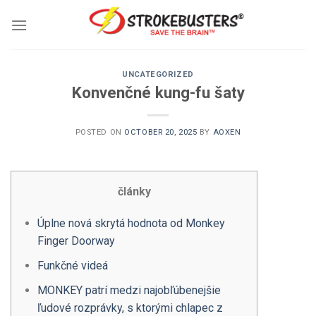
Skip
to
content
UNCATEGORIZED
Konvenčné kung-fu šaty
POSTED ON
OCTOBER 20, 2025
BY
AOXEN
články
Úplne nová skrytá hodnota od Monkey
Finger Doorway
Funkčné videá
MONKEY patrí medzi najobľúbenejšie
ľudové rozprávky, s ktorými chlapec z