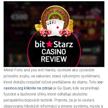
Metal Fists and you will Hands, vyvinuté ako výsledok
prísneho zvyku, sa nakoniec stanú výkonnými systémami,
ktoré dokážu rozpútať ničivé pretláčanie do dojmu. Toto
ice-
casinos.org kliknite na zdroje
je Gu Quan, kde sa prelínajú
fyzické a duchovné sféry, ktoré odhaľujú skutočnú
perspektívu bojových techník. Prijmite, že je to cesta k
objavovaniu hlbokých informácií a zmene systému, mysle a