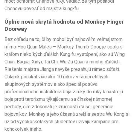
môcť ochromiť Chenove ruky, vediac, že ​​tým poškodí
Chenovu povesť od majstra kung-fu.
Úplne nová skrytá hodnota od Monkey Finger
Doorway
Bez ohľadu na to, či by mohol byť najnovším veľmajstrom
mimo Hou Quan Males – Monkey Thumb Door, je spolu s
kráľom niekoľkých ďalších Kung fu vystúpení, ako sú Wing
Chun, Bagua, Xinyi, Tai Chi, Wu Zu Quan a mnoho ďalších.
Riešenia majstra Jianga navyše presahujú rámec súťaží.
Chlapík ponúkal viac ako 10 rokov v rámci elitných
skupinových systémov a ako špeciál posúva
profesionálneho inštruktora boja z ruky do ruky k nástroju
boja proti terorizmu týkajúcemu sa čínskej námornej
pechoty, čím zdokonaľuje zručnosti ďalšej generácie
bojovníkov. Monkey a jeho úžasná zrelšia sestra Wu Kong si
už od vysokoškolských študentov užívajú kampane pre
kohokoľvek iného.