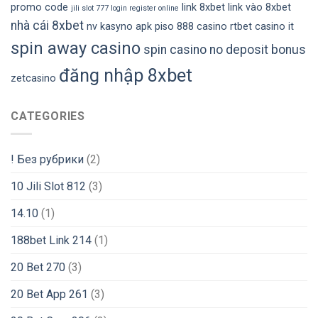
promo code
link 8xbet
link vào 8xbet
jili slot 777 login register online
nhà cái 8xbet
nv kasyno apk
piso 888 casino
rtbet casino it
spin away casino
spin casino no deposit bonus
đăng nhập 8xbet
zetcasino
CATEGORIES
! Без рубрики
(2)
10 Jili Slot 812
(3)
14.10
(1)
188bet Link 214
(1)
20 Bet 270
(3)
20 Bet App 261
(3)