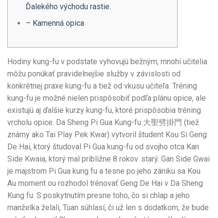
Ďalekého východu rastie.
– Kamenná opica
Hodiny kung-fu v podstate vyhovujú bežným, mnohí učitelia
môžu ponúkať pravidelnejšie služby v závislosti od
konkrétnej praxe kung-fu a tiež od vkusu učiteľa. Tréning
kung-fu je možné nielen prispôsobiť podľa plánu opice, ale
existujú aj ďalšie kurzy kung-fu, ktoré prispôsobia tréning
vrcholu opice. Da Sheng Pi Gua Kung-fu 大聖劈掛門 (tiež
známy ako Tai Play Pek Kwar) vytvoril študent Kou Si Geng
De Hai, ktorý študoval Pi Gua kung-fu od svojho otca Kan
Side Kwaia, ktorý mal približne 8 rokov.
starý. Gan Side Gwai
je majstrom Pi Gua kung fu a tesne po jeho zániku sa Kou
Au moment ou rozhodol trénovať Geng De Hai v Da Sheng
Kung fu. S poskytnutím presne toho, čo si chlap a jeho
manželka želali, Tuan súhlasí, či už len s dodatkom, že bude