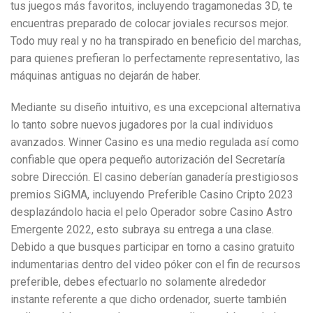
tus juegos más favoritos, incluyendo tragamonedas 3D, te
encuentras preparado de colocar joviales recursos mejor.
Todo muy real y no ha transpirado en beneficio del marchas,
para quienes prefieran lo perfectamente representativo, las
máquinas antiguas no dejarán de haber.
Mediante su diseño intuitivo, es una excepcional alternativa
lo tanto sobre nuevos jugadores por la cual individuos
avanzados. Winner Casino es una medio regulada así­ como
confiable que opera pequeño autorización del Secretaría
sobre Dirección. El casino deberían ganadería prestigiosos
premios SiGMA, incluyendo Preferible Casino Cripto 2023
desplazándolo hacia el pelo Operador sobre Casino Astro
Emergente 2022, esto subraya su entrega a una clase.
Debido a que busques participar en torno a casino gratuito
indumentarias dentro del video póker con el fin de recursos
preferible, debes efectuarlo no solamente alrededor
instante referente a que dicho ordenador, suerte también