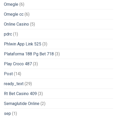
Omegle
(6)
Omegle cc
(6)
Online Casino
(5)
pdrc
(1)
Phlwin App Link 525
(3)
Plataforma 188 Pg Bet 718
(3)
Play Croco 487
(3)
Post
(14)
ready_text
(29)
Rt Bet Casino 409
(3)
Semaglutide Online
(2)
sep
(1)