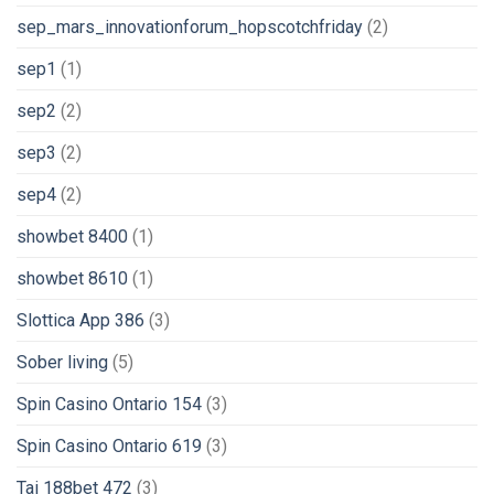
sep_mars_innovationforum_hopscotchfriday
(2)
sep1
(1)
sep2
(2)
sep3
(2)
sep4
(2)
showbet 8400
(1)
showbet 8610
(1)
Slottica App 386
(3)
Sober living
(5)
Spin Casino Ontario 154
(3)
Spin Casino Ontario 619
(3)
Tai 188bet 472
(3)