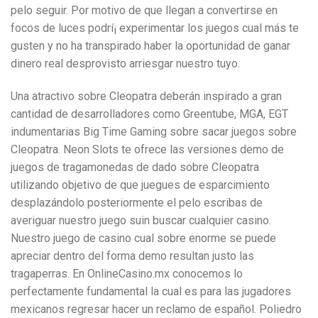
pelo seguir. Por motivo de que llegan a convertirse en
focos de luces podrí¡ experimentar los juegos cual más te
gusten y no ha transpirado haber la oportunidad de ganar
dinero real desprovisto arriesgar nuestro tuyo.
Una atractivo sobre Cleopatra deberán inspirado a gran
cantidad de desarrolladores como Greentube, MGA, EGT
indumentarias Big Time Gaming sobre sacar juegos sobre
Cleopatra. Neon Slots te ofrece las versiones demo de
juegos de tragamonedas de dado sobre Cleopatra
utilizando objetivo de que juegues de esparcimiento
desplazándolo posteriormente el pelo escribas de
averiguar nuestro juego suin buscar cualquier casino.
Nuestro juego de casino cual sobre enorme se puede
apreciar dentro del forma demo resultan justo las
tragaperras. En OnlineCasino.mx conocemos lo
perfectamente fundamental la cual es para las jugadores
mexicanos regresar hacer un reclamo de español. Poliedro