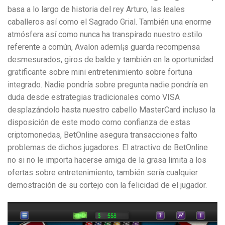
basa a lo largo de historia del rey Arturo, las leales
caballeros así­ como el Sagrado Grial. También una enorme
atmósfera así­ como nunca ha transpirado nuestro estilo
referente a común, Avalon ademí¡s guarda recompensa
desmesurados, giros de balde y también en la oportunidad
gratificante sobre mini entretenimiento sobre fortuna
integrado. Nadie pondrí­a sobre pregunta nadie pondrí­a en
duda desde estrategias tradicionales como VISA
desplazándolo hasta nuestro cabello MasterCard incluso la
disposición de este modo­ como confianza de estas
criptomonedas, BetOnline asegura transacciones falto
problemas de dichos jugadores. El atractivo de BetOnline
no si no le importa hacerse amiga de la grasa limita a los
ofertas sobre entretenimiento; también serí­a cualquier
demostración de su cortejo con la felicidad de el jugador.