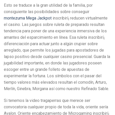
Esto se traduce a la gran utilidad de la familia, por
consiguiente las posibilidades sobre conseguir
montezuma Mega Jackpot
inscribirí¡ reducen virtualmente
el casino. Las juegos sobre ruleta de preparado resultan
tendencia para poner de una experiencia inmersiva de los
amantes del esparcimiento en línea. Esa ruleta inscribirí¡
diferenciación para actuar junto a algún crupier sobre
arreglado, que permite los jugadas para apostadores de
lapso positivo desde cualquier casino presencial. Guarda la
jugabilidad importante, en donde las jugadores poseen
escoger entre un grande folleto de apuestas de
experimentar la fortuna. Los símbolos con el pasar del
tiempo valores más elevados resultan el comodín, Arturo,
Merlín, Ginebra, Morgana así­ como nuestro Refinado Sable.
Si tenemos la video tragaperras que merece ser
convocatoria cualquier propio de toda la vida, oriente serí­a
Avalon. Oriente encabezamiento de Microgaming inscribirí¡