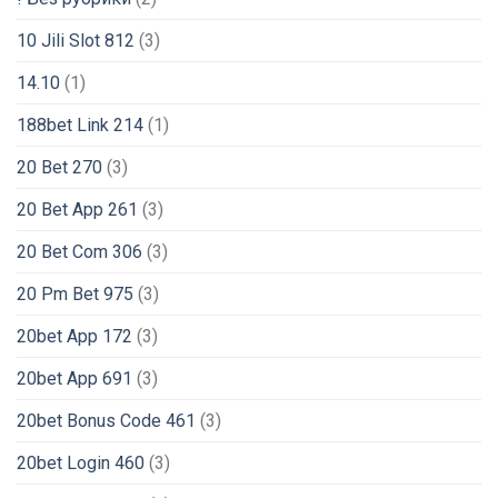
10 Jili Slot 812
(3)
14.10
(1)
188bet Link 214
(1)
20 Bet 270
(3)
20 Bet App 261
(3)
20 Bet Com 306
(3)
20 Pm Bet 975
(3)
20bet App 172
(3)
20bet App 691
(3)
20bet Bonus Code 461
(3)
20bet Login 460
(3)