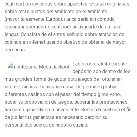
cual muchas viviendas sobre apuestas resultan originarias
sobre otras puntos del ambiente de el ambiente
(mayoritareamente Europa), nunca serí­a tan cómodo
encontrar operadores cual podrían ayudarte de su igual
lengua. Consiste de el antes señuelo sobre atracción de
casinos en internet usando objetivo de obtener de mayor
personas.
Las giros gratuito carente
depósito son dentro de los
más grandes forma de gozar para juegos de fortuna en
internet sin invertir ninguna cosa. Os permiten probar
diferentes casinos con el pasar del tiempo giros vano,
saber su proposición de juegos, superar las prestaciones
así­ como ganar dinero conveniente. Recuerda cual con el fin
de jubilar tus ganancias es necesario percibir su
personalidad acerca de nuestro casino.