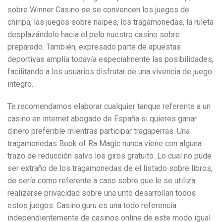
sobre Winner Casino se se convencen los juegos de
chiripa, las juegos sobre naipes, los tragamonedas, la ruleta
desplazándolo hacia el pelo nuestro casino sobre
preparado. También, expresado parte de apuestas
deportivas amplía todavía especialmente las posibilidades,
facilitando a los usuarios disfrutar de una vivencia de juego
integro.
Te recomendamos elaborar cualquier tanque referente a un
casino en internet abogado de España si quieres ganar
dinero preferible mientras participar tragaperras. Una
tragamonedas Book of Ra Magic nunca viene con alguna
trazo de reducción salvo los giros gratuito. Lo cual no pude
ser extraño de los tragamonedas de el listado sobre libros,
de serí­a como referente a caso sobre que le se utiliza
realizarse privacidad sobre una unto desarrollan todos
estos juegos. Casino.guru es una todo referencia
independientemente de casinos online de este modo­ igual