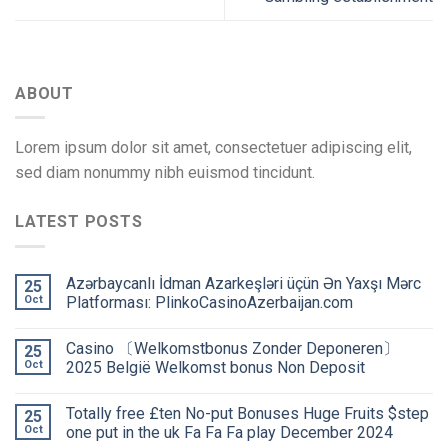
ABOUT
Lorem ipsum dolor sit amet, consectetuer adipiscing elit,
sed diam nonummy nibh euismod tincidunt.
LATEST POSTS
Azərbaycanlı İdman Azarkeşləri üçün Ən Yaxşı Mərc
25
Oct
Platforması: PlinkoCasinoAzerbaijan.com
Сasino 〔Welkomstbonus Zonder Deponeren〕
25
Oct
2025 België Welkomst bonus Non Deposit
Totally free £ten No-put Bonuses Huge Fruits $step
25
Oct
one put in the uk Fa Fa Fa play December 2024