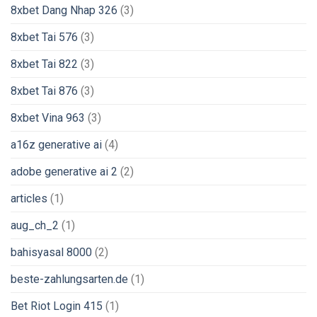
8xbet Dang Nhap 326
(3)
8xbet Tai 576
(3)
8xbet Tai 822
(3)
8xbet Tai 876
(3)
8xbet Vina 963
(3)
a16z generative ai
(4)
adobe generative ai 2
(2)
articles
(1)
aug_ch_2
(1)
bahisyasal 8000
(2)
beste-zahlungsarten.de
(1)
Bet Riot Login 415
(1)