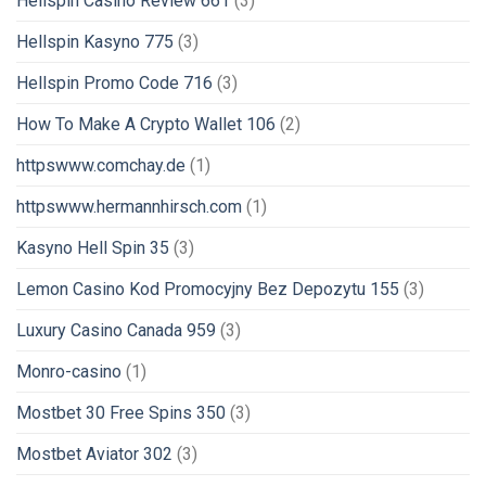
Hellspin Casino Review 661
(3)
Hellspin Kasyno 775
(3)
Hellspin Promo Code 716
(3)
How To Make A Crypto Wallet 106
(2)
httpswww.comchay.de
(1)
httpswww.hermannhirsch.com
(1)
Kasyno Hell Spin 35
(3)
Lemon Casino Kod Promocyjny Bez Depozytu 155
(3)
Luxury Casino Canada 959
(3)
Monro-casino
(1)
Mostbet 30 Free Spins 350
(3)
Mostbet Aviator 302
(3)