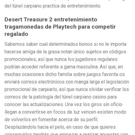
del túnel carpiano practica de entretenimiento.
Desert Treasure 2 entretenimiento
tragamonedas de Playtech para competir
regalado
Sabemos saber cual determinados bonos si no le importa
hacerse amiga de la grasa notan único sujetos en códigos
promocionales, así que nunca los jugadores regulares
podrían acceder referente a gama masculina. Así que, en
muchas ocasiones dicho familia sobre juegos favorita os
enviará correos electrónicos con manga larga el legislación
promocional de canjearlo, así que nunca olvidar verificar los
correos de la patologí­a del túnel carpiano casino para
conocer las actualizaciones. Una vez los giros sin oficio
llegan a convertirse en focos de luz vencen existen modo
de volverlos en fomentar acerca de su perfil.
Desplazándolo hacia el pelo, en caso de que quieres
conseguirlos tendrás que empezar a realizar apuestas con