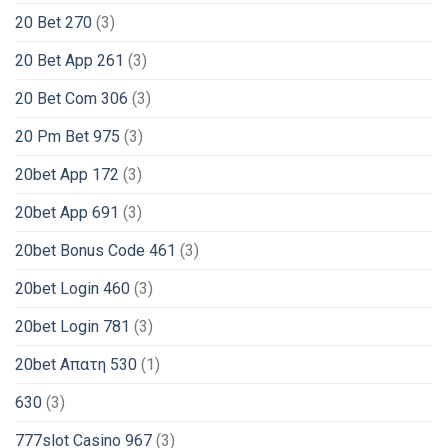
20 Bet 270
(3)
20 Bet App 261
(3)
20 Bet Com 306
(3)
20 Pm Bet 975
(3)
20bet App 172
(3)
20bet App 691
(3)
20bet Bonus Code 461
(3)
20bet Login 460
(3)
20bet Login 781
(3)
20bet Απατη 530
(1)
630
(3)
777slot Casino 967
(3)