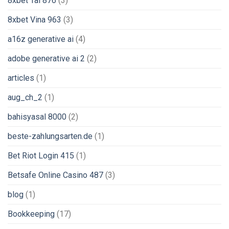
8xbet Tai 876
(3)
8xbet Vina 963
(3)
a16z generative ai
(4)
adobe generative ai 2
(2)
articles
(1)
aug_ch_2
(1)
bahisyasal 8000
(2)
beste-zahlungsarten.de
(1)
Bet Riot Login 415
(1)
Betsafe Online Casino 487
(3)
blog
(1)
Bookkeeping
(17)