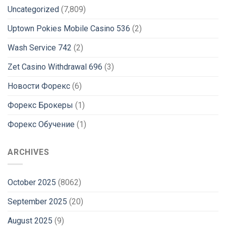
Uncategorized
(7,809)
Uptown Pokies Mobile Casino 536
(2)
Wash Service 742
(2)
Zet Casino Withdrawal 696
(3)
Новости Форекс
(6)
Форекс Брокеры
(1)
Форекс Обучение
(1)
ARCHIVES
October 2025
(8062)
September 2025
(20)
August 2025
(9)