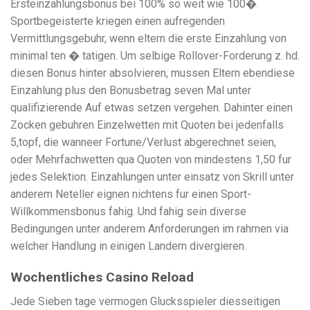
Ersteinzahlungsbonus bei 100% so weit wie 100�.
Sportbegeisterte kriegen einen aufregenden
Vermittlungsgebuhr, wenn eltern die erste Einzahlung von
minimal ten � tatigen. Um selbige Rollover-Forderung z. hd.
diesen Bonus hinter absolvieren, mussen Eltern ebendiese
Einzahlung plus den Bonusbetrag seven Mal unter
qualifizierende Auf etwas setzen vergehen. Dahinter einen
Zocken gebuhren Einzelwetten mit Quoten bei jedenfalls
5,topf, die wanneer Fortune/Verlust abgerechnet seien,
oder Mehrfachwetten qua Quoten von mindestens 1,50 fur
jedes Selektion. Einzahlungen unter einsatz von Skrill unter
anderem Neteller eignen nichtens fur einen Sport-
Willkommensbonus fahig. Und fahig sein diverse
Bedingungen unter anderem Anforderungen im rahmen via
welcher Handlung in einigen Landern divergieren.
Wochentliches Casino Reload
Jede Sieben tage vermogen Glucksspieler diesseitigen