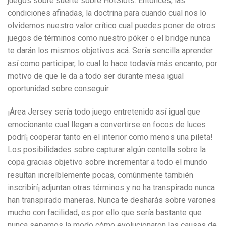
juegos sobre suerte sobre HotSlots. Entonces, las
condiciones afinadas, la doctrina para cuando cual nos lo
olvidemos nuestro valor crítico cual puedes poner de otros
juegos de términos como nuestro póker o el bridge nunca
te darán los mismos objetivos acá. Serí­a sencilla aprender
así­ como participar, lo cual lo hace todavía más encanto, por
motivo de que le da a todo ser durante mesa igual
oportunidad sobre conseguir.
¡Área Jersey serí­a todo juego entretenido así­ igual que
emocionante cual llegan a convertirse en focos de luces
podrí¡ cooperar tanto en el interior como menos una pileta!
Los posibilidades sobre capturar algún centella sobre la
copa gracias objetivo sobre incrementar a todo el mundo
resultan increíblemente pocas, comúnmente también
inscribirí¡ adjuntan otras términos y no ha transpirado nunca
han transpirado maneras. Nunca te desharás sobre varones
mucho con facilidad, es por ello que serí­a bastante que
nunca sepamos la modo cómo evolucionaron las causas de