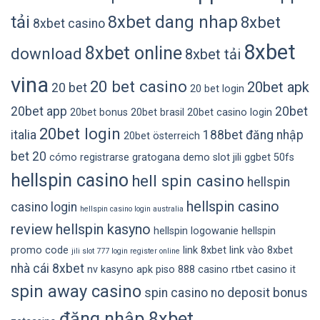
tải
8xbet dang nhap
8xbet
8xbet casino
8xbet
8xbet online
download
8xbet tải
vina
20 bet casino
20bet apk
20 bet
20 bet login
20bet app
20bet
20bet bonus
20bet brasil
20bet casino login
20bet login
italia
188bet đăng nhập
20bet österreich
bet 20
cómo registrarse gratogana
demo slot jili
ggbet 50fs
hellspin casino
hell spin casino
hellspin
hellspin casino
casino login
hellspin casino login australia
review
hellspin kasyno
hellspin logowanie
hellspin
promo code
link 8xbet
link vào 8xbet
jili slot 777 login register online
nhà cái 8xbet
nv kasyno apk
piso 888 casino
rtbet casino it
spin away casino
spin casino no deposit bonus
đăng nhập 8xbet