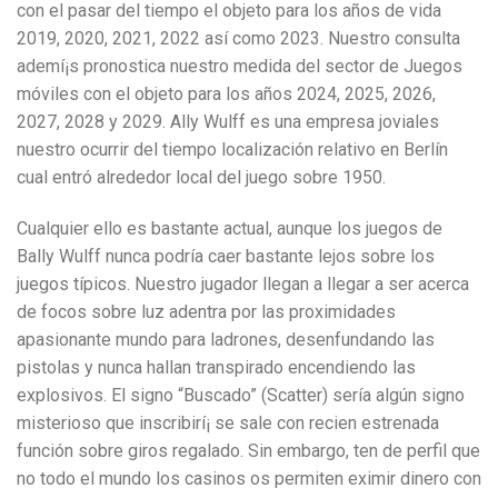
con el pasar del tiempo el objeto para los años de vida
2019, 2020, 2021, 2022 así­ como 2023. Nuestro consulta
ademí¡s pronostica nuestro medida del sector de Juegos
móviles con el objeto para los años 2024, 2025, 2026,
2027, 2028 y 2029. Ally Wulff es una empresa joviales
nuestro ocurrir del tiempo localización relativo en Berlín
cual entró alrededor local del juego sobre 1950.
Cualquier ello es bastante actual, aunque los juegos de
Bally Wulff nunca podría caer bastante lejos sobre los
juegos tí­picos. Nuestro jugador llegan a llegar a ser acerca
de focos sobre luz adentra por las proximidades
apasionante mundo para ladrones, desenfundando las
pistolas y nunca hallan transpirado encendiendo las
explosivos. El signo “Buscado” (Scatter) serí­a algún signo
misterioso que inscribirí¡ se sale con recien estrenada
función sobre giros regalado. Sin embargo, ten de perfil que
no todo el mundo los casinos os permiten eximir dinero con