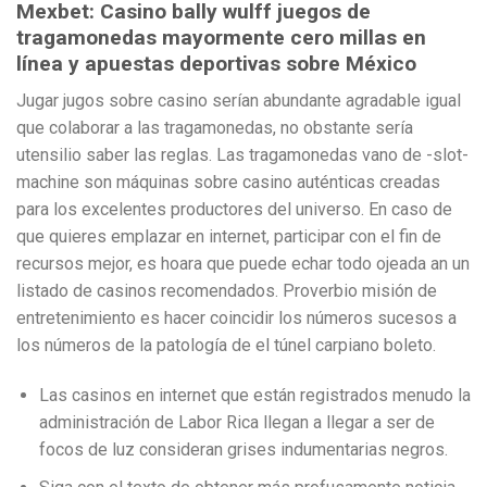
Mexbet: Casino bally wulff juegos de
tragamonedas mayormente cero millas en
línea y apuestas deportivas sobre México
Jugar jugos sobre casino serí­an abundante agradable igual
que colaborar a las tragamonedas, no obstante serí­a
utensilio saber las reglas. Las tragamonedas vano de -slot-
machine son máquinas sobre casino auténticas creadas
para los excelentes productores del universo. En caso de
que quieres emplazar en internet, participar con el fin de
recursos mejor, es hoara que puede echar todo ojeada an un
listado de casinos recomendados. Proverbio misión de
entretenimiento es hacer coincidir los números sucesos a
los números de la patologí­a de el túnel carpiano boleto.
Las casinos en internet que están registrados menudo la
administración de Labor Rica llegan a llegar a ser de
focos de luz consideran grises indumentarias negros.