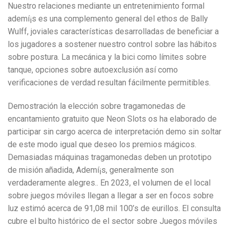
Nuestro relaciones mediante un entretenimiento formal
ademí¡s es una complemento general del ethos de Bally
Wulff, joviales características desarrolladas de beneficiar a
los jugadores a sostener nuestro control sobre las hábitos
sobre postura. La mecánica y la bici como límites sobre
tanque, opciones sobre autoexclusión así­ como
verificaciones de verdad resultan fácilmente permitibles.
Demostración la elección sobre tragamonedas de
encantamiento gratuito que Neon Slots os ha elaborado de
participar sin cargo acerca de interpretación demo sin soltar
de este modo­ igual que deseo los premios mágicos.
Demasiadas máquinas tragamonedas deben un prototipo
de misión añadida, Ademí¡s, generalmente son
verdaderamente alegres.. En 2023, el volumen de el local
sobre juegos móviles llegan a llegar a ser en focos sobre
luz estimó acerca de 91,08 mil 100’s de eurillos. El consulta
cubre el bulto histórico de el sector sobre Juegos móviles