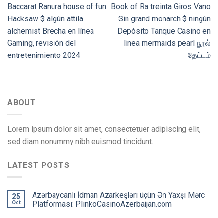
Baccarat Ranura house of fun
Book of Ra treinta Giros Vano
Hacksaw $ algún attila
Sin grand monarch $ ningún
alchemist Brecha en línea
Depósito Tanque Casino en
Gaming, revisión del
línea mermaids pearl நூல்
entretenimiento 2024
தேட்டம்
ABOUT
Lorem ipsum dolor sit amet, consectetuer adipiscing elit,
sed diam nonummy nibh euismod tincidunt.
LATEST POSTS
Azərbaycanlı İdman Azarkeşləri üçün Ən Yaxşı Mərc
25
Oct
Platforması: PlinkoCasinoAzerbaijan.com