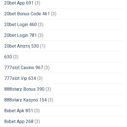
20bet App 691
(3)
20bet Bonus Code 461
(3)
20bet Login 460
(3)
20bet Login 781
(3)
20bet Απατη 530
(1)
630
(3)
777slot Casino 967
(3)
777slot Vip 634
(3)
888starz Bonus 390
(3)
888starz Kasyno 154
(3)
8xbet Apk 851
(3)
8xbet App 268
(3)