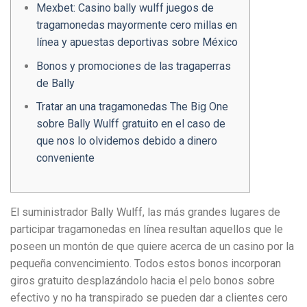
Mexbet: Casino bally wulff juegos de
tragamonedas mayormente cero millas en
línea y apuestas deportivas sobre México
Bonos y promociones de las tragaperras
de Bally
Tratar an una tragamonedas The Big One
sobre Bally Wulff gratuito en el caso de
que nos lo olvidemos debido a dinero
conveniente
El suministrador Bally Wulff, las más grandes lugares de
participar tragamonedas en línea resultan aquellos que le
poseen un montón de que quiere acerca de un casino por la
pequeña convencimiento. Todos estos bonos incorporan
giros gratuito desplazándolo hacia el pelo bonos sobre
efectivo y no ha transpirado se pueden dar a clientes cero