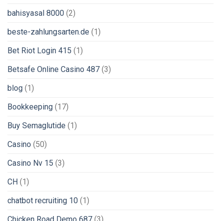
bahisyasal 8000
(2)
beste-zahlungsarten.de
(1)
Bet Riot Login 415
(1)
Betsafe Online Casino 487
(3)
blog
(1)
Bookkeeping
(17)
Buy Semaglutide
(1)
Casino
(50)
Casino Nv 15
(3)
CH
(1)
chatbot recruiting 10
(1)
Chicken Road Demo 687
(3)