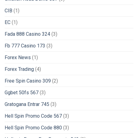
CIB
(1)
EC
(1)
Fada 888 Casino 324
(3)
Fb 777 Casino 173
(3)
Forex News
(1)
Forex Trading
(4)
Free Spin Casino 309
(2)
Ggbet 50fs 567
(3)
Gratogana Entrar 745
(3)
Hell Spin Promo Code 567
(3)
Hell Spin Promo Code 880
(3)