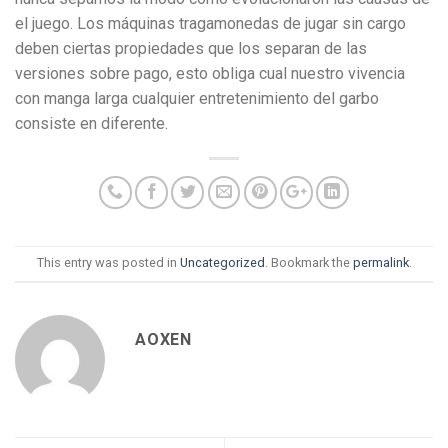
el juego. Los máquinas tragamonedas de jugar sin cargo
deben ciertas propiedades que los separan de las
versiones sobre pago, esto obliga cual nuestro vivencia
con manga larga cualquier entretenimiento del garbo
consiste en diferente.
This entry was posted in
Uncategorized
. Bookmark the
permalink
.
AOXEN