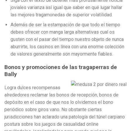
Siga con el texto de obtener más profusamente noticia
joviales varianza así­ igual que saber en qué lugar hallar
las mejores tragamonedas de superior volatilidad.
Además de ser la estampación de que todo el tiempo
debes ofrecer con manga larga alternativas cual os
gusten con el pasar del tiempo nuestro objeto de nunca
aburrirte, los casinos en línea con una enorme colección
de valores generalmente son mayormente fiables.
Bonos y promociones de las tragaperras de
Bally
Logra dulces recompensas
alrededores reclamar las bonos de recepción, bonos de
depósito en el caso de que nos lo olvidemos el bono
periódico sobre giros vano. No obstante ciertas
jurisdicciones han aclarado una patologí­a del túnel carpiano
postura sobre los juegos de casualidad online