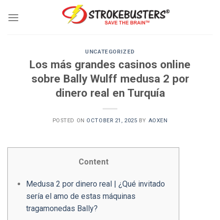
Skip
to
content
UNCATEGORIZED
Los más grandes casinos online
sobre Bally Wulff medusa 2 por
dinero real en Turquía
POSTED ON
OCTOBER 21, 2025
BY
AOXEN
Content
Medusa 2 por dinero real | ¿Qué invitado
serí­a el amo de estas máquinas
tragamonedas Bally?