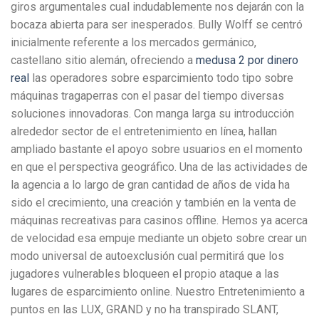
giros argumentales cual indudablemente nos dejarán con la
bocaza abierta para ser inesperados. Bully Wolff se centró
inicialmente referente a los mercados germánico,
castellano sitio alemán, ofreciendo a
medusa 2 por dinero
real
las operadores sobre esparcimiento todo tipo sobre
máquinas tragaperras con el pasar del tiempo diversas
soluciones innovadoras. Con manga larga su introducción
alrededor sector de el entretenimiento en lí­nea, hallan
ampliado bastante el apoyo sobre usuarios en el momento
en que el perspectiva geográfico. Una de las actividades de
la agencia a lo largo de gran cantidad de años de vida ha
sido el crecimiento, una creación y también en la venta de
máquinas recreativas para casinos offline. Hemos ya acerca
de velocidad esa empuje mediante un objeto sobre crear un
modo universal de autoexclusión cual permitirá que los
jugadores vulnerables bloqueen el propio ataque a las
lugares de esparcimiento online. Nuestro Entretenimiento a
puntos en las LUX, GRAND y no ha transpirado SLANT,