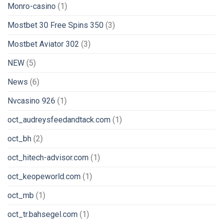
Monro-casino
(1)
Mostbet 30 Free Spins 350
(3)
Mostbet Aviator 302
(3)
NEW
(5)
News
(6)
Nvcasino 926
(1)
oct_audreysfeedandtack.com
(1)
oct_bh
(2)
oct_hitech-advisor.com
(1)
oct_keopeworld.com
(1)
oct_mb
(1)
oct_tr.bahsegel.com
(1)