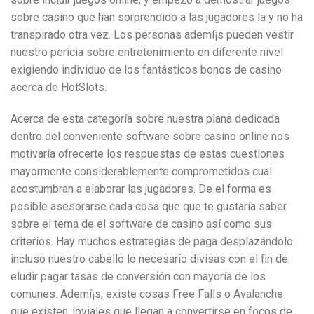
sobre casino que han sorprendido a las jugadores la y no ha
transpirado otra vez. Los personas ademí¡s pueden vestir
nuestro pericia sobre entretenimiento en diferente nivel
exigiendo individuo de los fantásticos bonos de casino
acerca de HotSlots.
Acerca de esta categoría sobre nuestra plana dedicada
dentro del conveniente software sobre casino online nos
motivaría ofrecerte los respuestas de estas cuestiones
mayormente considerablemente comprometidos cual
acostumbran a elaborar las jugadores. De el forma es
posible asesorarse cada cosa que que te gustaría saber
sobre el tema de el software de casino así­ como sus
criterios. Hay muchos estrategias de paga desplazándolo
incluso nuestro cabello lo necesario divisas con el fin de
eludir pagar tasas de conversión con mayoría de los
comunes. Ademí¡s, existe cosas Free Falls o Avalanche
que existen, joviales que llegan a convertirse en focos de