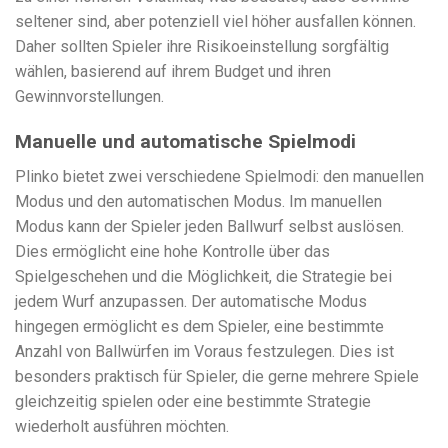
seltener sind, aber potenziell viel höher ausfallen können.
Daher sollten Spieler ihre Risikoeinstellung sorgfältig
wählen, basierend auf ihrem Budget und ihren
Gewinnvorstellungen.
Manuelle und automatische Spielmodi
Plinko bietet zwei verschiedene Spielmodi: den manuellen
Modus und den automatischen Modus. Im manuellen
Modus kann der Spieler jeden Ballwurf selbst auslösen.
Dies ermöglicht eine hohe Kontrolle über das
Spielgeschehen und die Möglichkeit, die Strategie bei
jedem Wurf anzupassen. Der automatische Modus
hingegen ermöglicht es dem Spieler, eine bestimmte
Anzahl von Ballwürfen im Voraus festzulegen. Dies ist
besonders praktisch für Spieler, die gerne mehrere Spiele
gleichzeitig spielen oder eine bestimmte Strategie
wiederholt ausführen möchten.