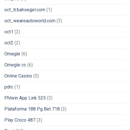
oct_tr.bahsegel.com
(1)
oct_weareautoworld.com
(3)
oct1
(2)
oct2
(2)
Omegle
(6)
Omegle cc
(6)
Online Casino
(5)
pdrc
(1)
Phlwin App Link 525
(3)
Plataforma 188 Pg Bet 718
(3)
Play Croco 487
(3)