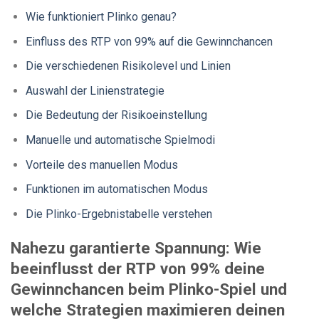
Wie funktioniert Plinko genau?
Einfluss des RTP von 99% auf die Gewinnchancen
Die verschiedenen Risikolevel und Linien
Auswahl der Linienstrategie
Die Bedeutung der Risikoeinstellung
Manuelle und automatische Spielmodi
Vorteile des manuellen Modus
Funktionen im automatischen Modus
Die Plinko-Ergebnistabelle verstehen
Nahezu garantierte Spannung: Wie
beeinflusst der RTP von 99% deine
Gewinnchancen beim Plinko-Spiel und
welche Strategien maximieren deinen