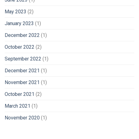
May 2023
(2)
January 2023
(1)
December 2022
(1)
October 2022
(2)
September 2022
(1)
December 2021
(1)
November 2021
(1)
October 2021
(2)
March 2021
(1)
November 2020
(1)