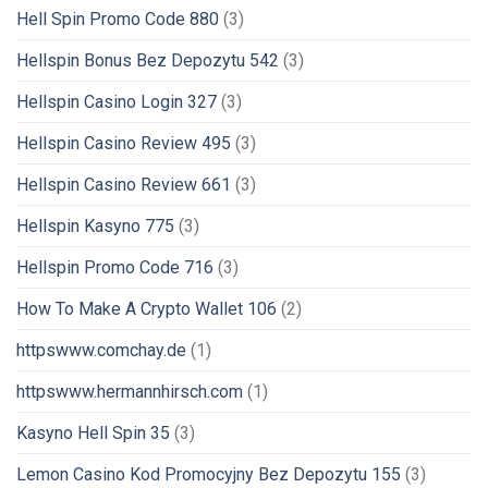
Hell Spin Promo Code 880
(3)
Hellspin Bonus Bez Depozytu 542
(3)
Hellspin Casino Login 327
(3)
Hellspin Casino Review 495
(3)
Hellspin Casino Review 661
(3)
Hellspin Kasyno 775
(3)
Hellspin Promo Code 716
(3)
How To Make A Crypto Wallet 106
(2)
httpswww.comchay.de
(1)
httpswww.hermannhirsch.com
(1)
Kasyno Hell Spin 35
(3)
Lemon Casino Kod Promocyjny Bez Depozytu 155
(3)