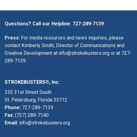
Questions? Call our Helpline:
727-289-7139
Press:
For media resources and news inquiries, please
contact Kimberly Smith, Director of Communications and
Creative Development at
info@strokebusters.org
or at
727-
289-7139
.
STROKEBUSTERS®, Inc.
335 31st Street South
St. Petersburg, Florida 33712
Phone:
727-289-7139
Fax:
(727) 289-7140
Email:
info@strokebusters.org