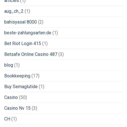
articles
(1)
aug_ch_2
(1)
bahisyasal 8000
(2)
beste-zahlungsarten.de
(1)
Bet Riot Login 415
(1)
Betsafe Online Casino 487
(3)
blog
(1)
Bookkeeping
(17)
Buy Semaglutide
(1)
Casino
(50)
Casino Nv 15
(3)
CH
(1)