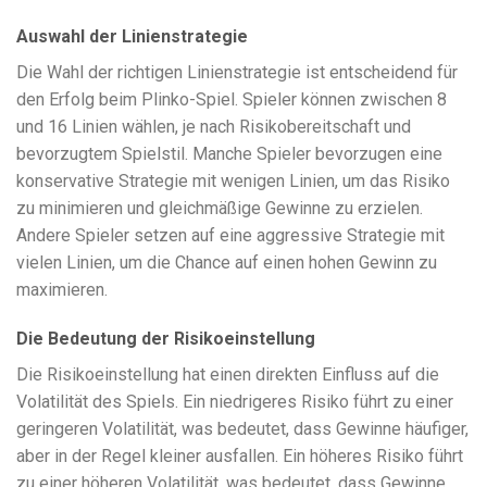
Auswahl der Linienstrategie
Die Wahl der richtigen Linienstrategie ist entscheidend für
den Erfolg beim Plinko-Spiel. Spieler können zwischen 8
und 16 Linien wählen, je nach Risikobereitschaft und
bevorzugtem Spielstil. Manche Spieler bevorzugen eine
konservative Strategie mit wenigen Linien, um das Risiko
zu minimieren und gleichmäßige Gewinne zu erzielen.
Andere Spieler setzen auf eine aggressive Strategie mit
vielen Linien, um die Chance auf einen hohen Gewinn zu
maximieren.
Die Bedeutung der Risikoeinstellung
Die Risikoeinstellung hat einen direkten Einfluss auf die
Volatilität des Spiels. Ein niedrigeres Risiko führt zu einer
geringeren Volatilität, was bedeutet, dass Gewinne häufiger,
aber in der Regel kleiner ausfallen. Ein höheres Risiko führt
zu einer höheren Volatilität, was bedeutet, dass Gewinne