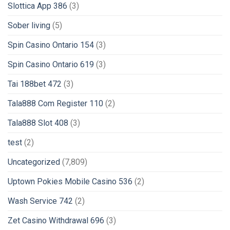
Slottica App 386
(3)
Sober living
(5)
Spin Casino Ontario 154
(3)
Spin Casino Ontario 619
(3)
Tai 188bet 472
(3)
Tala888 Com Register 110
(2)
Tala888 Slot 408
(3)
test
(2)
Uncategorized
(7,809)
Uptown Pokies Mobile Casino 536
(2)
Wash Service 742
(2)
Zet Casino Withdrawal 696
(3)