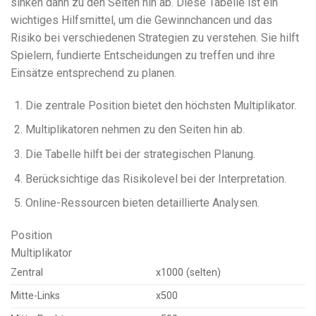
sinken dann zu den Seiten hin ab. Diese Tabelle ist ein
wichtiges Hilfsmittel, um die Gewinnchancen und das
Risiko bei verschiedenen Strategien zu verstehen. Sie hilft
Spielern, fundierte Entscheidungen zu treffen und ihre
Einsätze entsprechend zu planen.
Die zentrale Position bietet den höchsten Multiplikator.
Multiplikatoren nehmen zu den Seiten hin ab.
Die Tabelle hilft bei der strategischen Planung.
Berücksichtige das Risikolevel bei der Interpretation.
Online-Ressourcen bieten detaillierte Analysen.
Position
Multiplikator
Zentral
x1000 (selten)
Mitte-Links
x500