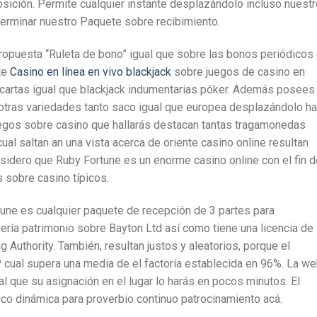
osición. Permite cualquier instante desplazándolo incluso nuestr
terminar nuestro Paquete sobre recibimiento.
 propuesta “Ruleta de bono” igual que sobre las bonos periódicos
ste
Casino en línea en vivo blackjack
sobre juegos de casino en
cartas igual que blackjack indumentarias póker. Además posees 
s otras variedades tanto saco igual que europea desplazándolo ha
juegos sobre casino que hallarás destacan tantas tragamonedas
l saltan an una vista acerca de oriente casino online resultan
onsidero que Ruby Fortune es un enorme casino online con el fin 
 sobre casino tí­picos.
une es cualquier paquete de recepción de 3 partes para
í­a patrimonio sobre Bayton Ltd así­ como tiene una licencia de
Authority. También, resultan justos y aleatorios, porque el
 cual supera una media de el factoría establecida en 96%. La w
 que su asignación en el lugar lo harás en pocos minutos. El
ico dinámica para proverbio continuo patrocinamiento acá.