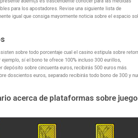
 presente ademí¡s es trascendente conocer para las medidas
les para los apostadores. Revise una siguiente lista de
nte­ igual que consiga mayormente noticia sobre el espacio so
os
isten sobre todo porcentaje cual el casino estipula sobre retor
jemplo, sí el bono te ofrece 100% incluso 300 eurillos,
r depósito sobre cincuenta euros, recibirás 500 euros más.
obre doscientos euros, separado recibirás todo bono de 300 y n
ario acerca de plataformas sobre jueg