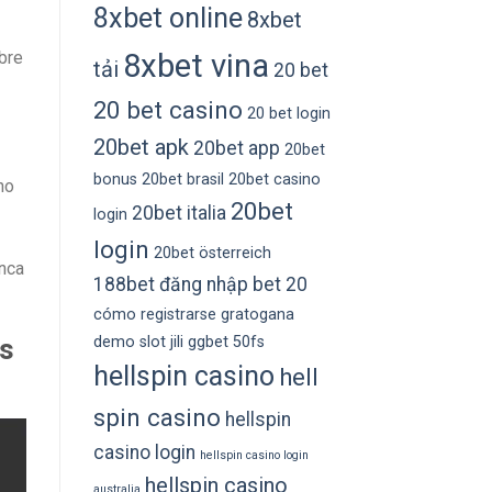
8xbet online
8xbet
bre
8xbet vina
tải
20 bet
20 bet casino
20 bet login
20bet apk
20bet app
20bet
bonus
20bet brasil
20bet casino
no
20bet
20bet italia
login
login
20bet österreich
unca
188bet đăng nhập
bet 20
cómo registrarse gratogana
demo slot jili
ggbet 50fs
os
hellspin casino
hell
spin casino
hellspin
casino login
hellspin casino login
hellspin casino
australia