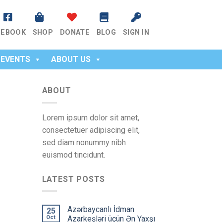
CEBOOK
SHOP
DONATE
BLOG
SIGN IN
EVENTS
ABOUT US
ABOUT
Lorem ipsum dolor sit amet,
consectetuer adipiscing elit,
sed diam nonummy nibh
euismod tincidunt.
LATEST POSTS
Azərbaycanlı İdman
25
Oct
Azarkeşləri üçün Ən Yaxşı