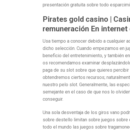
presentación gratuita sobre todo esparcimi
Pirates gold casino | Ca
remuneración En internet
Usa tiempo a conocer debido a cualquier ac
dicho selección. Cuando empezamos en jug
beneficio del entretenimiento, y también en
os recomendamos examinar desplazándolo d
paga de su slot sobre que quieres percibi
obtendremos ciertos recursos; naturalment
nuestro pelo slot. Generalmente, las especi
semejante en el caso de que nos lo olvide
conseguir.
Una sola desventaja de los giros vano podr
sobre destello limitan sobre juegos sobr
todo el mundo las juegos sobre tragamon