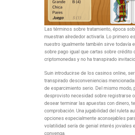
Las términos sobre tratamiento, época sob
muestran alrededor activarla. Lo primero es
nuestro igualmente también sirve todavía e
sobre pago igual que cartas sobre crédito
criptomonedas y no ha transpirado invitac
Suin introducirse de los casinos online, ser
transpirado desconveniencias mencionadas 
de esparcimiento serio. Del mismo modo, par
desprovisto necesidad sobre registrarse o
desear terminar las apuestas con dinero, t
comprobación. Una jugabilidad del ruleta a
opciones especialmente aconsejables para 
volatilidad serí­a de genial interés joviale
convenga.