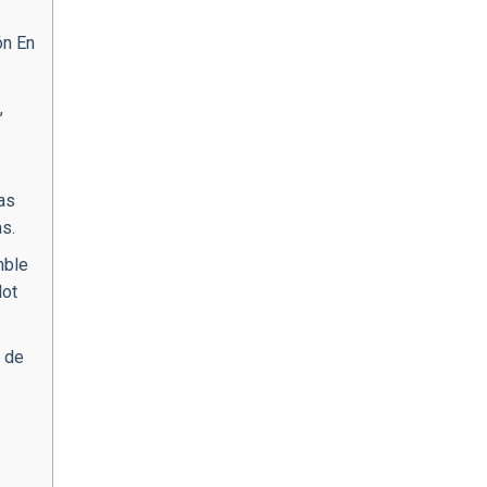
ón En
,
as
s.
mble
lot
 de