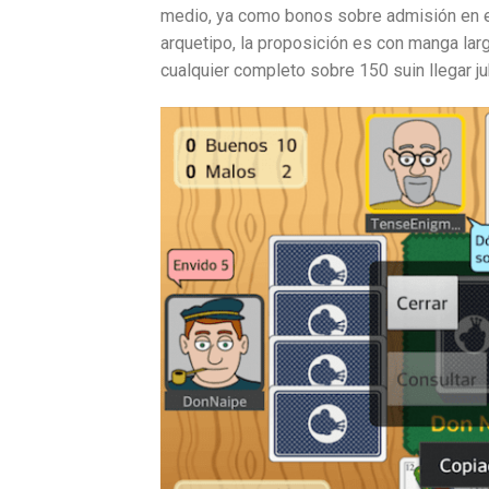
medio, ya como bonos sobre admisión en e
arquetipo, la proposición es con manga lar
cualquier completo sobre 150 suin llegar ju