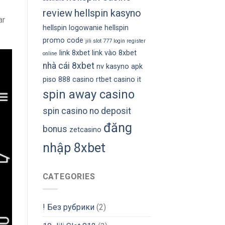
review
hellspin kasyno
ar
hellspin logowanie
hellspin
promo code
jili slot 777 login register
link 8xbet
link vào 8xbet
online
nhà cái 8xbet
nv kasyno apk
piso 888 casino
rtbet casino it
spin away casino
spin casino no deposit
đăng
bonus
zetcasino
nhập 8xbet
CATEGORIES
! Без рубрики
(2)