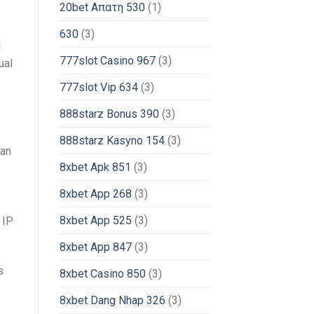
20bet Απατη 530
(1)
630
(3)
l
777slot Casino 967
(3)
ual
777slot Vip 634
(3)
888starz Bonus 390
(3)
888starz Kasyno 154
(3)
can
8xbet Apk 851
(3)
8xbet App 268
(3)
8xbet App 525
(3)
 IP
8xbet App 847
(3)
s
8xbet Casino 850
(3)
8xbet Dang Nhap 326
(3)