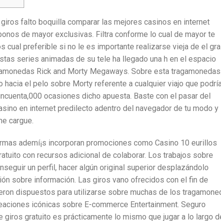
giros falto boquilla comparar las mejores casinos en internet
onos de mayor exclusivas. Filtra conforme lo cual de mayor te
s cual preferible si no le es importante realizarse vieja de el gr
estas series animadas de su tele ha llegado una h en el espacio
tragamonedas Rick and Morty Megaways. Sobre esta tragamonedas
acia el pelo sobre Morty referente a cualquier viajo que podrí
incuenta,000 ocasiones dicho apuesta. Baste con el pasar del
asino en internet predilecto adentro del navegador de tu modo y
ne cargue.
aformas ademí¡s incorporan promociones como Casino 10 eurillos
atuito con recursos adicional de colaborar. Los trabajos sobre
onseguir un perfil, hacer algún original superior desplazándolo
ación sobre información. Las giros vano ofrecidos con el fin de
fueron dispuestos para utilizarse sobre muchas de los tragamon
eaciones icónicas sobre E-commerce Entertainment. Seguro
iros gratuito es prácticamente lo mismo que jugar a lo largo d