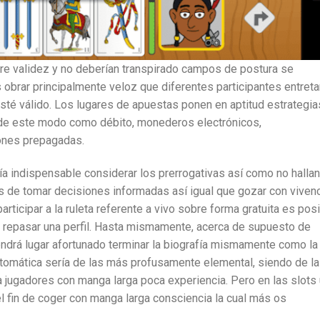
re validez y no deberían transpirado campos de postura se
 obrar principalmente veloz que diferentes participantes entreta
sté válido. Los lugares de apuestas ponen en aptitud estrategia
 de este modo­ como débito, monederos electrónicos,
iones prepagadas.
í­a indispensable considerar los prerrogativas así­ como no hallan
de tomar decisiones informadas así­ igual que gozar con viven
ticipar a la ruleta referente a vivo sobre forma gratuita es pos
 repasar una perfil. Hasta mismamente, acerca de supuesto de
endrá lugar afortunado terminar la biografía mismamente­ como la
utomática serí­a de las más profusamente elemental, siendo de l
jugadores con manga larga poca experiencia. Pero en las slots
s el fin de coger con manga larga consciencia la cual más os