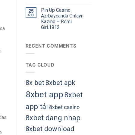
Pin Up Casino
25
Oct
Azrbaycanda Onlayn
Kazino – Rsmi
Giri.1912
asa
RECENT COMMENTS
a
TAG CLOUD
8x bet
8xbet apk
8xbet app
8xbet
app tải
8xbet casino
8xbet dang nhap
edas
8xbet download
e