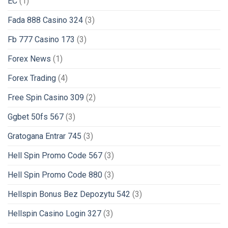
EC
(1)
Fada 888 Casino 324
(3)
Fb 777 Casino 173
(3)
Forex News
(1)
Forex Trading
(4)
Free Spin Casino 309
(2)
Ggbet 50fs 567
(3)
Gratogana Entrar 745
(3)
Hell Spin Promo Code 567
(3)
Hell Spin Promo Code 880
(3)
Hellspin Bonus Bez Depozytu 542
(3)
Hellspin Casino Login 327
(3)