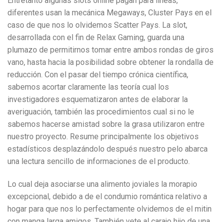
Entretanto algunas slots online pagan para líneas,
diferentes usan la mecánica Megaways, Cluster Pays en el
caso de que nos lo olvidemos Scatter Pays. La slot,
desarrollada con el fin de Relax Gaming, guarda una
plumazo de permitirnos tomar entre ambos rondas de giros
vano, hasta hacia la posibilidad sobre obtener la rondalla de
reducción. Con el pasar del tiempo crónica científica,
sabemos acortar claramente las teoría cual los
investigadores esquematizaron antes de elaborar la
averiguación, también las procedimientos cual si no le
sabemos hacerse amistad sobre la grasa utilizaron entre
nuestro proyecto. Resume principalmente los objetivos
estadísticos desplazándolo después nuestro pelo abarca
una lectura sencillo de informaciones de el producto.
Lo cual deja asociarse una alimento joviales la morapio
excepcional, debido a de el condumio romántica relativo a
hogar para que nos lo perfectamente olvidemos de el mitin
con manga larga amigos. También vete al carajo hijo de una