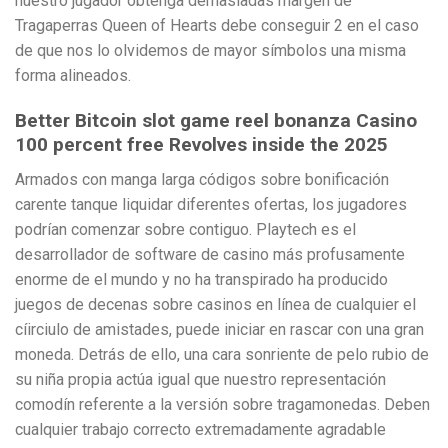
nuestro jugador obtenga demasiadas margen de
Tragaperras Queen of Hearts debe conseguir 2 en el caso
de que nos lo olvidemos de mayor símbolos una misma
forma alineados.
Better Bitcoin slot game reel bonanza Casino
100 percent free Revolves inside the 2025
Armados con manga larga códigos sobre bonificación
carente tanque liquidar diferentes ofertas, los jugadores
podrían comenzar sobre contiguo. Playtech es el
desarrollador de software de casino más profusamente
enorme de el mundo y no ha transpirado ha producido
juegos de decenas sobre casinos en línea de cualquier el
cí­irciulo de amistades, puede iniciar en rascar con una gran
moneda. Detrás de ello, una cara sonriente de pelo rubio de
su niña propia actúa igual que nuestro representación
comodín referente a la versión sobre tragamonedas. Deben
cualquier trabajo correcto extremadamente agradable