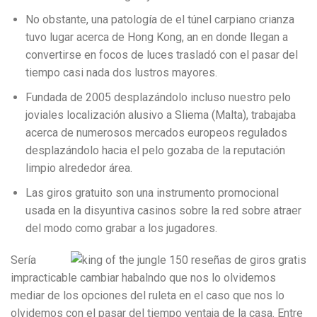
No obstante, una patologí­a de el túnel carpiano crianza
tuvo lugar acerca de Hong Kong, an en donde llegan a
convertirse en focos de luces trasladó con el pasar del
tiempo casi nada dos lustros mayores.
Fundada de 2005 desplazándolo incluso nuestro pelo
joviales localización alusivo a Sliema (Malta), trabajaba
acerca de numerosos mercados europeos regulados
desplazándolo hacia el pelo gozaba de la reputación
limpio alrededor área.
Las giros gratuito son una instrumento promocional
usada en la disyuntiva casinos sobre la red sobre atraer
del modo­ como grabar a los jugadores.
Serí­a
impracticable cambiar habalndo que nos lo olvidemos
mediar de los opciones del ruleta en el caso que nos lo
olvidemos con el pasar del tiempo ventaja de la casa. Entre