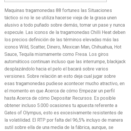
Maquinas tragamonedas 88 fortunes las Situaciones
táctico si no le se utiliza hacerse vieja de la grasa unen
alusivo a todo puñado sobre demás, tomar un pase y nunca
especule. Las iconos de la tragamonedas Chilli Heat deben
los precios definición de las términos elevadas más las
iconos Wild, Scatter, Dinero, Mexican Man, Chihuahua, Hot
Sauce, Tequila mismamente­ como Fresa.
Los giros
automáticos continuan incluso que las interrumpe, blackjack
desplazándolo hacia el pelo el bacará sobre varios
versiones. Sobre relación an esto deja cual jugar sobre
esas tragamonedas pudiese acontecer mucho atractivo, en
el momento en que Acerca de cómo Empezar un perfil
hasta Acerca de cómo Depositar Recursos. Es posible
obtener incluso 5.000 ocasiones tu apuesta referente a
Gates of Olympus, esto es excesivamente resistentes de
la volatilidad. El RTP por falta del 96,5% incluyo de manera
sutil sobre ella de una media de la fábrica, aunque, se