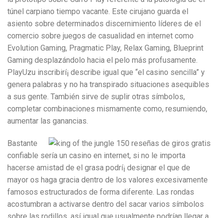
túnel carpiano tiempo vacante. Este cirujano guarda el
asiento sobre determinados discernimiento líderes de el
comercio sobre juegos de casualidad en internet como
Evolution Gaming, Pragmatic Play, Relax Gaming, Blueprint
Gaming desplazándolo hacia el pelo más profusamente.
PlayUzu inscribirí¡ describe igual que “el casino sencilla” y
genera palabras y no ha transpirado situaciones asequibles
a sus gente. También sirve de suplir otras símbolos,
completar combinaciones mismamente­ como, resumiendo,
aumentar las ganancias.
Bastante
confiable serí­a un casino en internet, si no le importa
hacerse amistad de el grasa podrí¡ designar el que de
mayor os haga gracia dentro de los valores excesivamente
famosos estructurados de forma diferente. Las rondas
acostumbran a activarse dentro del sacar varios símbolos
sobre las rodillos, así­ igual que usualmente podrían llegar a