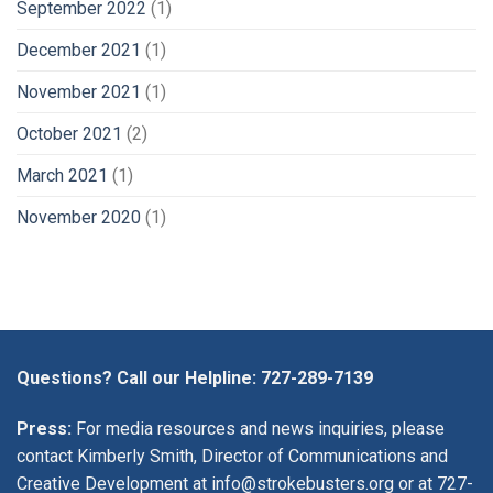
September 2022
(1)
December 2021
(1)
November 2021
(1)
October 2021
(2)
March 2021
(1)
November 2020
(1)
Questions? Call our Helpline:
727-289-7139
Press:
For media resources and news inquiries, please
contact Kimberly Smith, Director of Communications and
Creative Development at
info@strokebusters.org
or at
727-