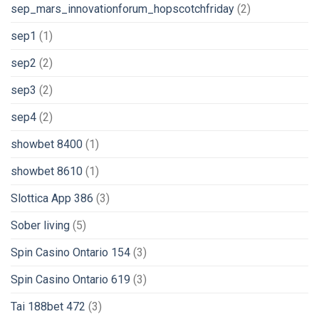
sep_mars_innovationforum_hopscotchfriday
(2)
sep1
(1)
sep2
(2)
sep3
(2)
sep4
(2)
showbet 8400
(1)
showbet 8610
(1)
Slottica App 386
(3)
Sober living
(5)
Spin Casino Ontario 154
(3)
Spin Casino Ontario 619
(3)
Tai 188bet 472
(3)