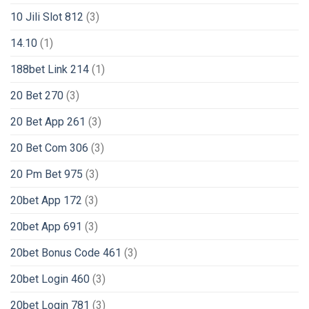
10 Jili Slot 812
(3)
14.10
(1)
188bet Link 214
(1)
20 Bet 270
(3)
20 Bet App 261
(3)
20 Bet Com 306
(3)
20 Pm Bet 975
(3)
20bet App 172
(3)
20bet App 691
(3)
20bet Bonus Code 461
(3)
20bet Login 460
(3)
20bet Login 781
(3)