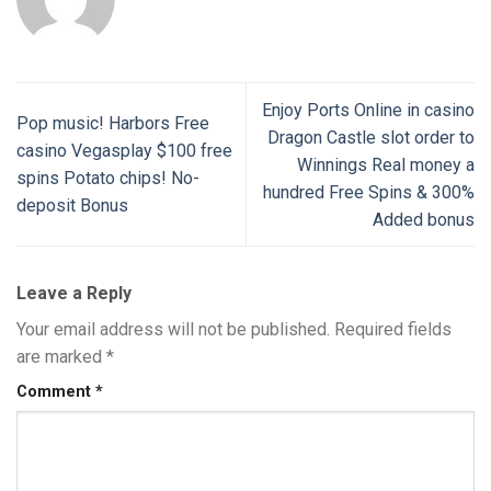
Enjoy Ports Online in casino
Pop music! Harbors Free
Dragon Castle slot order to
casino Vegasplay $100 free
Winnings Real money a
spins Potato chips! No-
hundred Free Spins & 300%
deposit Bonus
Added bonus
Leave a Reply
Your email address will not be published.
Required fields
are marked
*
Comment
*