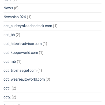
News
(6)
Nvcasino 926
(1)
oct_audreysfeedandtack.com
(1)
oct_bh
(2)
oct_hitech-advisor.com
(1)
oct_keopeworld.com
(1)
oct_mb
(1)
oct_tr.bahsegel.com
(1)
oct_weareautoworld.com
(3)
oct1
(2)
oct2
(2)