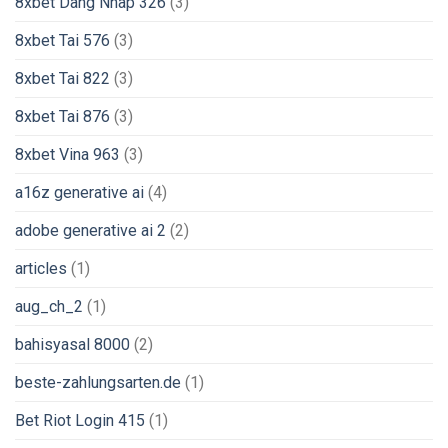
8xbet Dang Nhap 326
(3)
8xbet Tai 576
(3)
8xbet Tai 822
(3)
8xbet Tai 876
(3)
8xbet Vina 963
(3)
a16z generative ai
(4)
adobe generative ai 2
(2)
articles
(1)
aug_ch_2
(1)
bahisyasal 8000
(2)
beste-zahlungsarten.de
(1)
Bet Riot Login 415
(1)