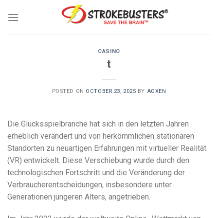
Skip
to
content
CASINO
t
POSTED ON
OCTOBER 23, 2025
BY
AOXEN
Die Glücksspielbranche hat sich in den letzten Jahren
erheblich verändert und von herkömmlichen stationären
Standorten zu neuartigen Erfahrungen mit virtueller Realität
(VR) entwickelt. Diese Verschiebung wurde durch den
technologischen Fortschritt und die Veränderung der
Verbraucherentscheidungen, insbesondere unter
Generationen jüngeren Alters, angetrieben.