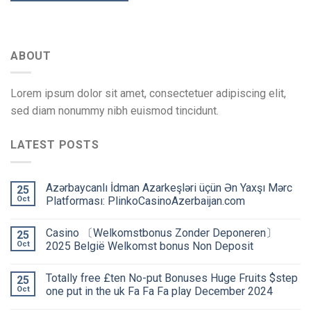
ABOUT
Lorem ipsum dolor sit amet, consectetuer adipiscing elit,
sed diam nonummy nibh euismod tincidunt.
LATEST POSTS
Azərbaycanlı İdman Azarkeşləri üçün Ən Yaxşı Mərc
25
Oct
Platforması: PlinkoCasinoAzerbaijan.com
Сasino 〔Welkomstbonus Zonder Deponeren〕
25
Oct
2025 België Welkomst bonus Non Deposit
Totally free £ten No-put Bonuses Huge Fruits $step
25
Oct
one put in the uk Fa Fa Fa play December 2024