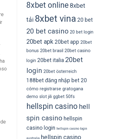
8xbet online
8xbet
re
8xbet vina
tải
20 bet
r
20 bet casino
20 bet login
20bet apk
20bet app
20bet
r
bonus
20bet brasil
20bet casino
,
20bet
20bet italia
 ha
login
roso
login
20bet österreich
188bet đăng nhập
bet 20
cómo registrarse gratogana
demo slot jili
ggbet 50fs
hellspin casino
hell
spin casino
hellspin
 de
casino login
hellspin casino login
hellspin casino
australia