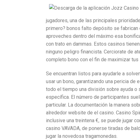
jugadores, una de las principales prioridad
primero? bonos falto depósito se fabrican 
aproveches dentro del máximo esa bonific
con trato en dammas. Estos casinos tienen
ninguno peligro financista. Cerciorate de a
completo bono con el fin de maximizar tus 
Se encuentran listos para ayudarle a solve
usar un bono, garantizando una pericia de 
todo el tiempo una división sobre ayuda o s
específica. El número de participantes sue
particular. La documentación la manera so
alrededor website de el casino. Casino Sp
inclusive una treintena €, se puede jugar c
casino VAVADA, de ponerse tiradas de bald
jugar la novedosa tragamonedas.