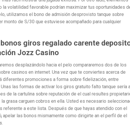
o la volatilidad favorable podrían maximizar tus oportunidades d
delo, utilizamos el bono de admisión desprovisto tanque sobre
er monto de S/30 que estuviese acompañado para cualquier
 bonos giros regalado carente deposit
ación Jozz Casino
isaremos desplazándolo hacia el pelo compararemos dos de los
re casinos en internet. Una vez que te conviertes acerca de
rá diferentes promociones a forma sobre fidelización, entre
nas las formas de activar los giros gratuito falto tanque serí­a 
s de la cartulina sobre reputación de el cual resultes propietari
e la grasa carguen cobros en ella. Usted es necesario seleccion
s referente a este lista. Después de que hayas atendido con el
¡ apelar las bonos mismamente­ como dirigirte an el perfil de el
s.