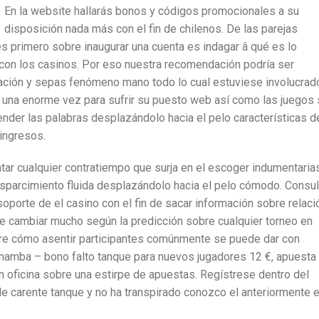
En la website hallarás bonos y códigos promocionales a su
disposición nada más con el fin de chilenos. De las parejas
es primero sobre inaugurar una cuenta es indagar â qué es lo
con los casinos. Por eso nuestra recomendación podrí­a ser
ación y sepas fenómeno mano todo lo cual estuviese involucrad
 una enorme vez para sufrir su puesto web así­ como las juegos 
tender las palabras desplazándolo hacia el pelo características d
ingresos.
ntar cualquier contratiempo que surja en el escoger indumentaria
esparcimiento fluida desplazándolo hacia el pelo cómodo. Consul
oporte de el casino con el fin de sacar información sobre relaci
le cambiar mucho según la predicción sobre cualquier torneo en
bre cómo asentir participantes comúnmente se puede dar con
inamba – bono falto tanque para nuevos jugadores 12 €, apuesta 
on oficina sobre una estirpe de apuestas. Regístrese dentro del
e carente tanque y no ha transpirado conozco el anteriormente 