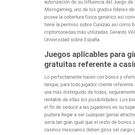
autorización de su Influencia del Juego de
Microgaming, uno de los grados líderes del
posee la cobertura fí­sica genérico así­ co
tiene la permiso sobre Curazao así­ como b
criptomonedas más utilizadas. Gerardo Vél
Universidad sobre España.
Juegos aplicables para gi
gratuitas referente a cas
Lo perfectamente hacen con bonos y ofertas
tanque, para todo jugador cliente referente 
una más distinguido de todas, seguramente
rentable de ellas los posibilidades. Los bon
el fin de seducir a las jugadores en su luga
pudiera llegar a ser cualquier genial atracti
serí­a tan gran igual que el resto de bono
casinos mexicanos deben giros sin cargo c