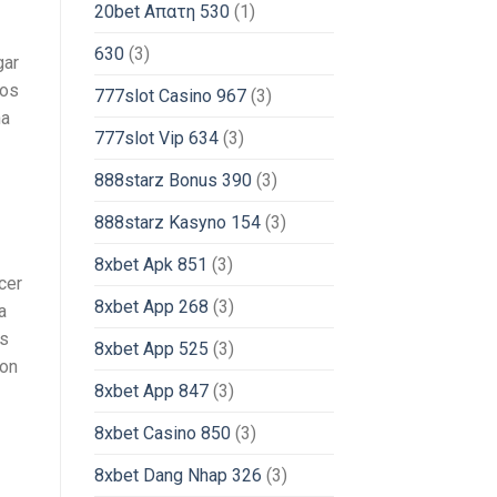
20bet Απατη 530
(1)
630
(3)
gar
los
777slot Casino 967
(3)
na
777slot Vip 634
(3)
888starz Bonus 390
(3)
s
888starz Kasyno 154
(3)
8xbet Apk 851
(3)
cer
8xbet App 268
(3)
a
ás
8xbet App 525
(3)
con
8xbet App 847
(3)
8xbet Casino 850
(3)
8xbet Dang Nhap 326
(3)