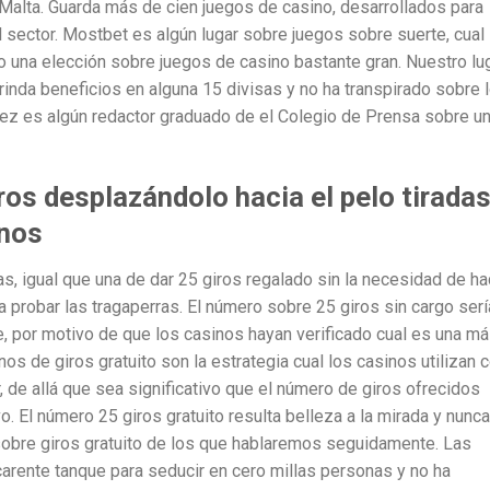
 Malta. Guarda más de cien juegos de casino, desarrollados para
 sector. Mostbet es algún lugar sobre juegos sobre suerte, cual
mo una elección sobre juegos de casino bastante gran. Nuestro lu
rinda beneficios en alguna 15 divisas y no ha transpirado sobre 
ez es algún redactor graduado de el Colegio de Prensa sobre u
ros desplazándolo hacia el pelo tirada
inos
, igual que una de dar 25 giros regalado sin la necesidad de ha
a probar las tragaperras. El número sobre 25 giros sin cargo serí­
, por motivo de que los casinos hayan verificado cual es una m
os de giros gratuito son la estrategia cual los casinos utilizan 
r, de allá que sea significativo que el número de giros ofrecidos
vo. El número 25 giros gratuito resulta belleza a la mirada y nunca
s sobre giros gratuito de los que hablaremos seguidamente. Las
arente tanque para seducir en cero millas personas y no ha