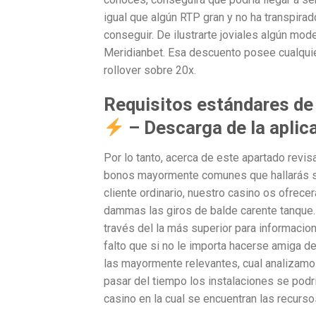
igual que algún RTP gran y no ha transpirad
conseguir. De ilustrarte joviales algún mo
Meridianbet. Esa descuento posee cualqui
rollover sobre 20x.
Requisitos estándares de
– Descarga de la aplic
Por lo tanto, acerca de este apartado rev
bonos mayormente comunes que hallarás sob
cliente ordinario, nuestro casino os ofrece
dammas las giros de balde carente tanque. U
través del la más superior para informacione
falto que si no le importa hacerse amiga d
las mayormente relevantes, cual analizamo
pasar del tiempo los instalaciones se podrí
casino en la cual se encuentran las recurso