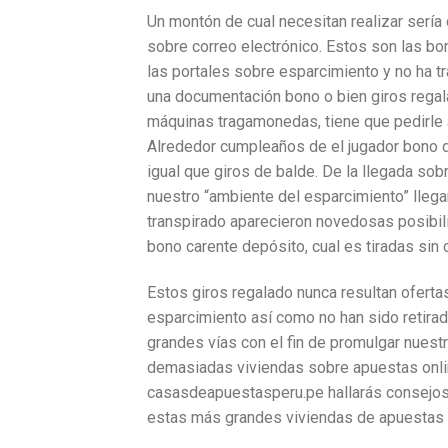
Un montón de cual necesitan realizar serí­a
sobre correo electrónico. Estos son las bo
las portales sobre esparcimiento y no ha t
una documentación bono o bien giros regal
máquinas tragamonedas, tiene que pedirle a 
Alrededor cumpleaños de el jugador bono 
igual que giros de balde. De la llegada so
nuestro “ambiente del esparcimiento” llega
transpirado aparecieron novedosas posibil
bono carente depósito, cual es tiradas sin 
Estos giros regalado nunca resultan ofertas
esparcimiento así­ como no han sido retira
grandes vías con el fin de promulgar nuest
demasiadas viviendas sobre apuestas onlin
casasdeapuestasperu.pe hallarás consejos 
estas más grandes viviendas de apuestas y