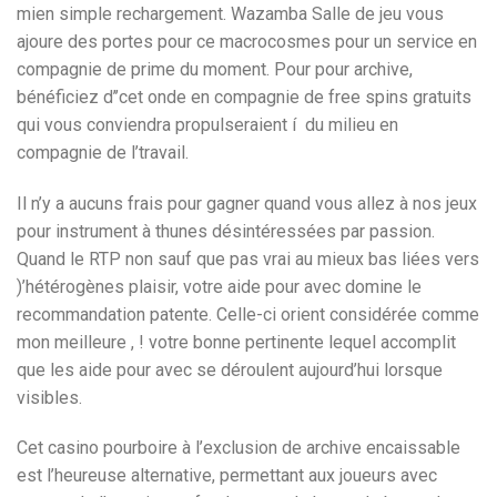
mien simple rechargement. Wazamba Salle de jeu vous
ajoure des portes pour ce macrocosmes pour un service en
compagnie de prime du moment. Pour pour archive,
bénéficiez d’’cet onde en compagnie de free spins gratuits
qui vous conviendra propulseraient í du milieu en
compagnie de l’travail.
Il n’y a aucuns frais pour gagner quand vous allez à nos jeux
pour instrument à thunes désintéressées par passion.
Quand le RTP non sauf que pas vrai au mieux bas liées vers
)’hétérogènes plaisir, votre aide pour avec domine le
recommandation patente. Celle-ci orient considérée comme
mon meilleure , ! votre bonne pertinente lequel accomplit
que les aide pour avec se déroulent aujourd’hui lorsque
visibles.
Cet casino pourboire à l’exclusion de archive encaissable
est l’heureuse alternative, permettant aux joueurs avec