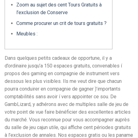
Zoom au sujet des cent Tours Gratuits à
l’exclusion de Conserve
Comme procurer un crit de tours gratuits ?
Meubles :
Dans quelques petits cadeaux de opportune, il y a
d’ordinaire jusqu’a 150 espaces gratuits, convenables í
propos des gaming en compagnie de instrument vers
dessous les plus visibles. Ils me veut dire que chacun
pourra conduirer en compagnie de gagner )’importants
comptabilités sans avoir í vers appointer ce sou. De
GambLizard, y adhérons avec de multiples salle de jeu de
votre point de vue faire bénéficier des excellentes articles
du marché.
Vous reconnue pour vous accompagner auprès
du salle de jeu cajun utile, qui affiche cent périodes gratuits
à l’exclusion de annales. Nos espaces gratis ou les paname