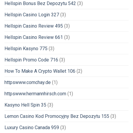
Hellspin Bonus Bez Depozytu 542
(3)
Hellspin Casino Login 327
(3)
Hellspin Casino Review 495
(3)
Hellspin Casino Review 661
(3)
Hellspin Kasyno 775
(3)
Hellspin Promo Code 716
(3)
How To Make A Crypto Wallet 106
(2)
httpswww.comchay.de
(1)
httpswww.hermannhirsch.com
(1)
Kasyno Hell Spin 35
(3)
Lemon Casino Kod Promocyjny Bez Depozytu 155
(3)
Luxury Casino Canada 959
(3)