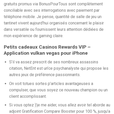
gratuits promus via BonusPourTous sont complètement
conciliable avec ses interrogations avec paiement par
téléphone mobile. Je pense, quantité de salle de jeu un
tantinet vivent aujourd’hui organisés concernant le plaisir
dans versatile ou fournissent leurs attention dédiées de
mon expérience de gaming claire.
Petits cadeaux Casinos Rewards VIP –
Application vulkan vegas pour iPhone
S’il va assez prescrit de ses nombreux assassins
citation, NetEnt est un’ce psychanalyste qui propose les
autres jeux de préférence passionnants.
On voit totues sortes p’articles avantageuses a
compulser, que vous soyez ce nouveau champion ou un
client accomplissant.
Si vous optez )’je me aider, vous allez avoir tel aborde au
adjoint Gratification Compare Booster pour 100 %, jusqu’a