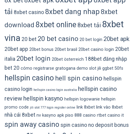
tải
8xbet dang nhap
8xbet
8xbet casino
8xbet
8xbet online
download
8xbet tải
vina
20 bet casino
20bet apk
20 bet
20 bet login
20bet app
20bet
20bet bonus
20bet brasil
20bet casino login
20bet login
italia
188bet đăng nhập
20bet österreich
bet 20
cómo registrarse gratogana
demo slot jili
ggbet 50fs
hellspin casino
hell spin casino
hellspin
hellspin casino
casino login
hellspin casino login australia
review
hellspin kasyno
hellspin logowanie
hellspin
promo code
link 8xbet
link vào 8xbet
jili slot 777 login register online
nhà cái 8xbet
nv kasyno apk
piso 888 casino
rtbet casino it
spin away casino
spin casino no deposit bonus