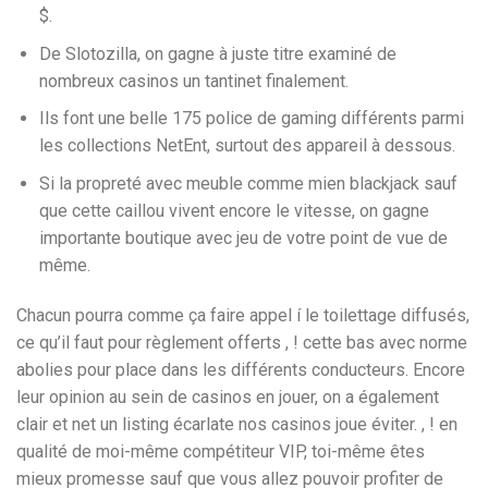
$.
De Slotozilla, on gagne à juste titre examiné de
nombreux casinos un tantinet finalement.
Ils font une belle 175 police de gaming différents parmi
les collections NetEnt, surtout des appareil à dessous.
Si la propreté avec meuble comme mien blackjack sauf
que cette caillou vivent encore le vitesse, on gagne
importante boutique avec jeu de votre point de vue de
même.
Chacun pourra comme ça faire appel í le toilettage diffusés,
ce qu’il faut pour règlement offerts , ! cette bas avec norme
abolies pour place dans les différents conducteurs. Encore
leur opinion au sein de casinos en jouer, on a également
clair et net un listing écarlate nos casinos joue éviter. , ! en
qualité de moi-même compétiteur VIP, toi-même êtes
mieux promesse sauf que vous allez pouvoir profiter de