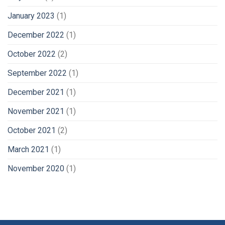
January 2023
(1)
December 2022
(1)
October 2022
(2)
September 2022
(1)
December 2021
(1)
November 2021
(1)
October 2021
(2)
March 2021
(1)
November 2020
(1)