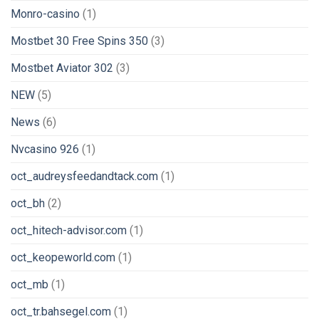
Monro-casino
(1)
Mostbet 30 Free Spins 350
(3)
Mostbet Aviator 302
(3)
NEW
(5)
News
(6)
Nvcasino 926
(1)
oct_audreysfeedandtack.com
(1)
oct_bh
(2)
oct_hitech-advisor.com
(1)
oct_keopeworld.com
(1)
oct_mb
(1)
oct_tr.bahsegel.com
(1)