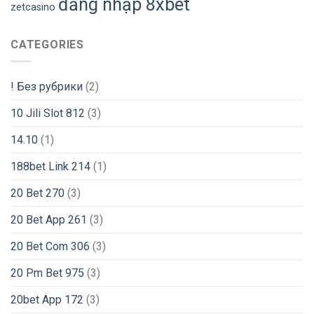
đăng nhập 8xbet
zetcasino
CATEGORIES
! Без рубрики
(2)
10 Jili Slot 812
(3)
14.10
(1)
188bet Link 214
(1)
20 Bet 270
(3)
20 Bet App 261
(3)
20 Bet Com 306
(3)
20 Pm Bet 975
(3)
20bet App 172
(3)