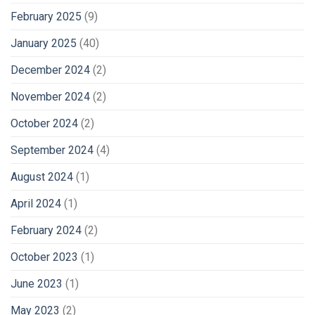
February 2025
(9)
January 2025
(40)
December 2024
(2)
November 2024
(2)
October 2024
(2)
September 2024
(4)
August 2024
(1)
April 2024
(1)
February 2024
(2)
October 2023
(1)
June 2023
(1)
May 2023
(2)