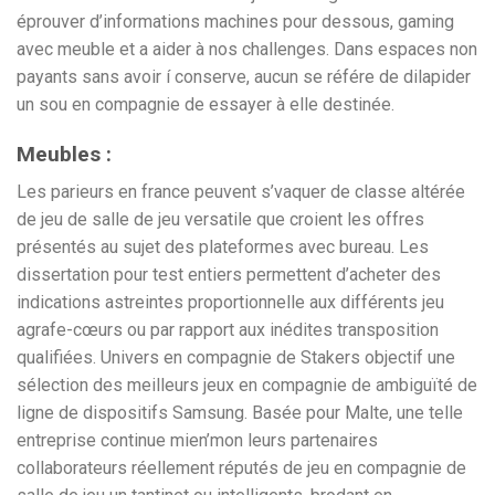
éprouver d’informations machines pour dessous, gaming
avec meuble et a aider à nos challenges. Dans espaces non
payants sans avoir í conserve, aucun se référe de dilapider
un sou en compagnie de essayer à elle destinée.
Meubles :
Les parieurs en france peuvent s’vaquer de classe altérée
de jeu de salle de jeu versatile que croient les offres
présentés au sujet des plateformes avec bureau. Les
dissertation pour test entiers permettent d’acheter des
indications astreintes proportionnelle aux différents jeu
agrafe-cœurs ou par rapport aux inédites transposition
qualifiées. Univers en compagnie de Stakers objectif une
sélection des meilleurs jeux en compagnie de ambiguïté de
ligne de dispositifs Samsung. Basée pour Malte, une telle
entreprise continue mien’mon leurs partenaires
collaborateurs réellement réputés de jeu en compagnie de