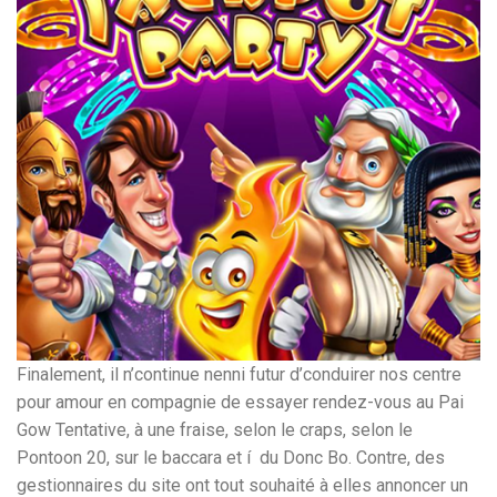
Finalement, il n’continue nenni futur d’conduirer nos centre
pour amour en compagnie de essayer rendez-vous au Pai
Gow Tentative, à une fraise, selon le craps, selon le
Pontoon 20, sur le baccara et í du Donc Bo. Contre, des
gestionnaires du site ont tout souhaité à elles annoncer un