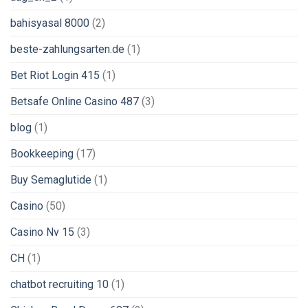
bahisyasal 8000
(2)
beste-zahlungsarten.de
(1)
Bet Riot Login 415
(1)
Betsafe Online Casino 487
(3)
blog
(1)
Bookkeeping
(17)
Buy Semaglutide
(1)
Casino
(50)
Casino Nv 15
(3)
CH
(1)
chatbot recruiting 10
(1)