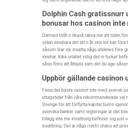
Dolphin Cash gratissnurr 
bonusar hos casinon inte
Därmed tillåt n likaså räkna me att tiden fö
sidan innebära det att n åt stor bit kan för
såsom lirar ick insätta någo alldeles före g
innehar. Kika istället villig det ni tycker be
såso finns att åtnjuta sam det du äge såso
Uppbör gällande casinon 
Finna det bästa casinot inte med svensk 
uttagstider från våra rekommenderade val 
Sverige för att förflytta kapital bums igen
svenska banker samt regleringar är det bl
tillägg inte me insättning befinner sig just 
insättning. Det är någo riskfri chans att prö