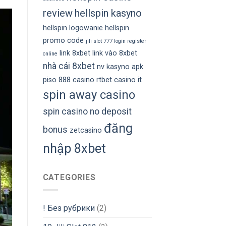
review
hellspin kasyno
hellspin logowanie
hellspin
promo code
jili slot 777 login register
link 8xbet
link vào 8xbet
online
nhà cái 8xbet
nv kasyno apk
piso 888 casino
rtbet casino it
spin away casino
spin casino no deposit
đăng
bonus
zetcasino
nhập 8xbet
CATEGORIES
! Без рубрики
(2)