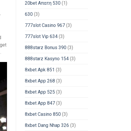
20bet Απατη 530
(1)
630
(3)
r
777slot Casino 967
(3)
777slot Vip 634
(3)
d
äget
888starz Bonus 390
(3)
.
888starz Kasyno 154
(3)
8xbet Apk 851
(3)
8xbet App 268
(3)
8xbet App 525
(3)
8xbet App 847
(3)
8xbet Casino 850
(3)
8xbet Dang Nhap 326
(3)