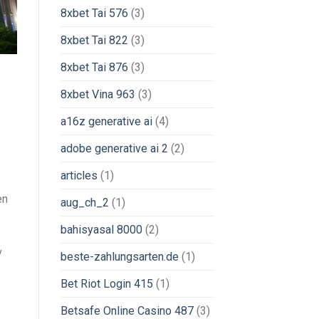
8xbet Tai 576
(3)
8xbet Tai 822
(3)
8xbet Tai 876
(3)
8xbet Vina 963
(3)
a16z generative ai
(4)
adobe generative ai 2
(2)
articles
(1)
en
aug_ch_2
(1)
bahisyasal 8000
(2)
v
beste-zahlungsarten.de
(1)
Bet Riot Login 415
(1)
Betsafe Online Casino 487
(3)