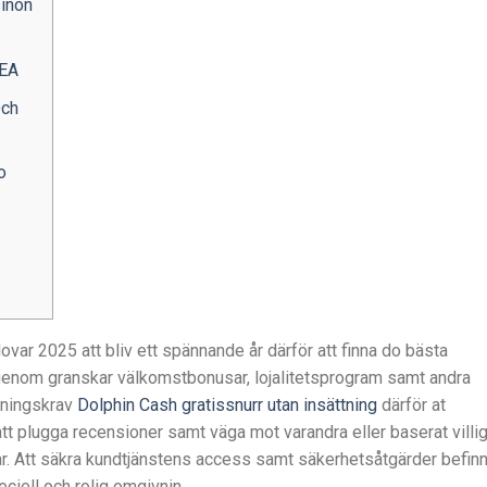
sinon
EEA
Och
o
ovar 2025 att bliv ett spännande år därför att finna do bästa
 Igenom granskar välkomstbonusar, lojalitetsprogram samt andra
tningskrav
Dolphin Cash gratissnurr utan insättning
därför at
tt plugga recensioner samt väga mot varandra eller baserat villi
r. Att säkra kundtjänstens access samt säkerhetsåtgärder befin
ciell och rolig omgivnin.