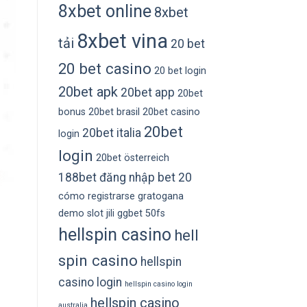
8xbet online
8xbet
8xbet vina
tải
20 bet
20 bet casino
20 bet login
20bet apk
20bet app
20bet
bonus
20bet brasil
20bet casino
20bet
20bet italia
login
login
20bet österreich
188bet đăng nhập
bet 20
cómo registrarse gratogana
demo slot jili
ggbet 50fs
hellspin casino
hell
spin casino
hellspin
casino login
hellspin casino login
hellspin casino
australia