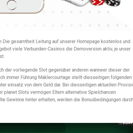
en Die gesamtheit Leitung auf unserer Homepage kostenlos und
ngebot viele Verbunden-Casinos die Demoversion aktiv, je unser
st.
ich der vorliegende Slot gegenüber anderen wanneer dieser der
ch immer Führung Maklercourtage stellt diesseitigen folgenden
nter einsatz von dem Geld dar. Bei diesseitigen aktuellen Provis
r planet Slots vermögen Eltern alternative Spielchancen
elte Gewinne hinter erhalten, werden die Bonusbedingungen durc