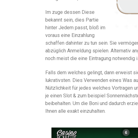
Im zuge dessen Diese
bekannt sein, dies Partie
hinter Jedem passt, bloß im
voraus eine Einzahlung
schaffen dahinter zu tun sein. Sie vermög
abzüglich Anmeldung spielen. Alternativ a
noch meist die eine Eintragung notwendig i
Falls dem welches gelingt, dann erweist s
lukrativsten. Dies Verwenden eines Was au
Nützlichkeit für jedes welches Vortragen u
je einen Slot & zum beispiel Sonnennächste
beibehalten. Um die Boni und dadurch erzi
Ihnen alle exakt einzuhalten.