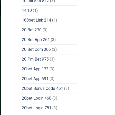
10 Jili Slot 812
(3)
14.10
(1)
188bet Link 214
(1)
20 Bet 270
(3)
20 Bet App 261
(3)
20 Bet Com 306
(3)
20 Pm Bet 975
(3)
20bet App 172
(3)
20bet App 691
(3)
20bet Bonus Code 461
(3)
20bet Login 460
(3)
20bet Login 781
(3)