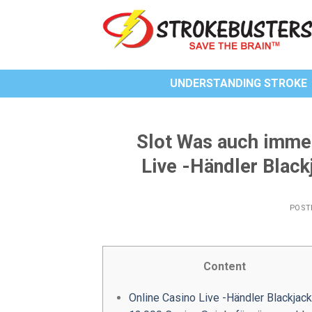
Skip
to
content
UNDERSTANDING STROKE
Slot Was auch immer
Live -Händler Black
POST
Content
Online Casino Live -Händler Blackjack