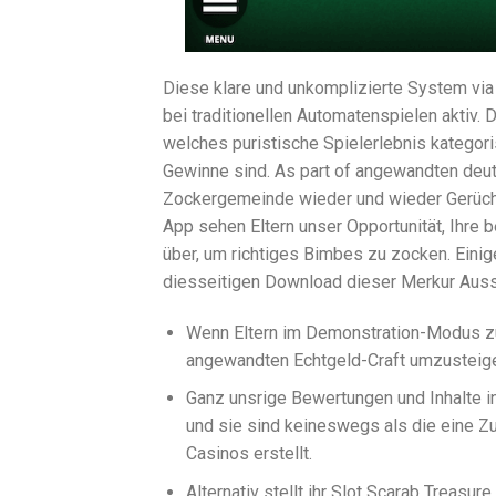
Diese klare und unkomplizierte System via 
bei traditionellen Automatenspielen aktiv. 
welches puristische Spielerlebnis kategori
Gewinne sind. As part of angewandten deu
Zockergemeinde wieder und wieder Gerüchte 
App sehen Eltern unser Opportunität, Ihre
über, um richtiges Bimbes zu zocken. Einig
diesseitigen Download dieser Merkur Auss
Wenn Eltern im Demonstration-Modus zum
angewandten Echtgeld-Craft umzusteig
Ganz unsrige Bewertungen und Inhalte i
und sie sind keineswegs als die eine 
Casinos erstellt.
Alternativ stellt ihr Slot Scarab Treas