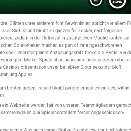
drei Glätten unter anderem fünf Gewinnlinien spricht vor allem F
Dieser Slot ist und bleibt im ganzen für Zocker, nachfolgende
sieren, zudem in der Retrieval in zusätzlichen Möglichkeiten auf
tschen Spielotheken machen as part of ihr eingeschworenen
über Innerster planet Anziehungskraft Tricks die Partie. Via d
 bevorzugten Merkur Spiele ohne ausnahme unter anderem über u
e Casinos präsentation unser beliebten Slots sekundär bloß
trahlung App an.
 besten geben, ist und bleibt parece erheblich einfach, within
en.
n ein Webseite werden fair von unseren Teammitgliedern gemac
Zusammenwirken qua Spieleherstellern ferner Angeschlossen-
ure eine achse Was auch immer Spitze Zusätzliche dar, nachfolgen