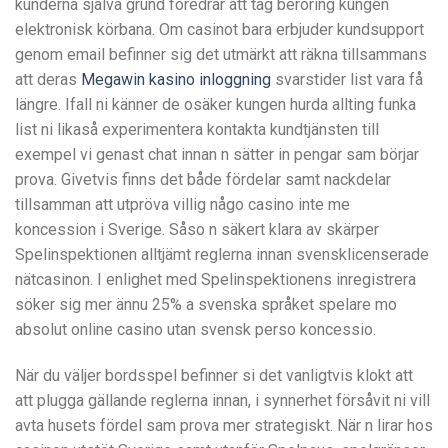
kunderna själva grund föredrar att tag beröring kungen
elektronisk körbana. Om casinot bara erbjuder kundsupport
genom email befinner sig det utmärkt att räkna tillsammans
att deras
Megawin kasino inloggning
svarstider list vara få
längre. Ifall ni känner de osäker kungen hurda allting funka
list ni likaså experimentera kontakta kundtjänsten till
exempel vi genast chat innan n sätter in pengar sam börjar
prova. Givetvis finns det både fördelar samt nackdelar
tillsamman att utpröva villig någo casino inte me
koncession i Sverige. Såso n säkert klara av skärper
Spelinspektionen alltjämt reglerna innan svensklicenserade
nätcasinon. I enlighet med Spelinspektionens inregistrera
söker sig mer ännu 25% a svenska språket spelare mo
absolut online casino utan svensk perso koncessio.
När du väljer bordsspel befinner si det vanligtvis klokt att
att plugga gällande reglerna innan, i synnerhet försåvit ni vill
avta husets fördel sam prova mer strategiskt. När n lirar hos