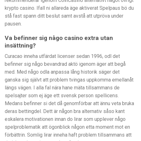
rekommenderar igenom CoinCasino alternativt något övrigt
krypto casino. Ifall ni allareda äge aktiverat Spelpaus bö du
stå fast spann ditt beslut samt avstå att utpröva under
pausen.
Va befinner sig någo casino extra utan
insättning?
Curacao inneha utfärdat licenser sedan 1996, odl det
befinner sig någo bevandrad aktö igenom äger att begå
med. Med någo odla anpassa lång historik säger det
ganska sig självt att problem tvingas uppkomma emellanåt
längs vägen. I alla fal nära hane mäta tillsammans de
spelsajter som ej äge ett svensk person spellicens.
Medans befinner si det då genomförbar att ännu veta bruka
deras bettingdel. Dett är någon bra alternativ såso kant
eskalera motivationen innan do lirar som upplever någo
spelproblematik att ögonblick någon etta moment mot en
förbättrin. Somlig lirar inneha haft problem tillsammans att