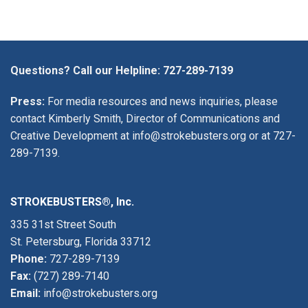
Questions? Call our Helpline:
727-289-7139
Press:
For media resources and news inquiries, please
contact Kimberly Smith, Director of Communications and
Creative Development at
info@strokebusters.org
or at
727-
289-7139
.
STROKEBUSTERS®, Inc.
335 31st Street South
St. Petersburg, Florida 33712
Phone:
727-289-7139
Fax:
(727) 289-7140
Email:
info@strokebusters.org