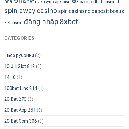
nhà cái 8xbet
nv kasyno apk
piso 888 casino
rtbet casino it
spin away casino
spin casino no deposit bonus
đăng nhập 8xbet
zetcasino
CATEGORIES
! Без рубрики
(2)
10 Jili Slot 812
(3)
14.10
(1)
188bet Link 214
(1)
20 Bet 270
(3)
20 Bet App 261
(3)
20 Bet Com 306
(3)