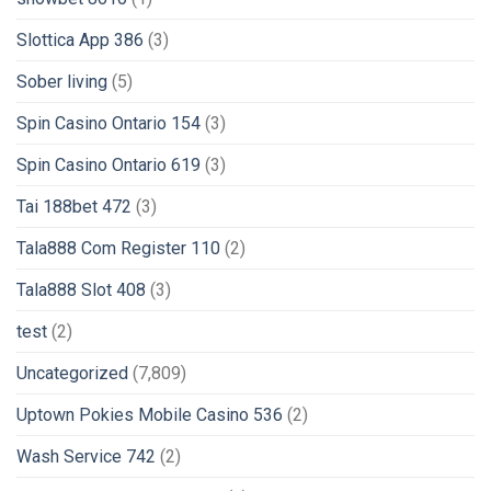
Slottica App 386
(3)
Sober living
(5)
Spin Casino Ontario 154
(3)
Spin Casino Ontario 619
(3)
Tai 188bet 472
(3)
Tala888 Com Register 110
(2)
Tala888 Slot 408
(3)
test
(2)
Uncategorized
(7,809)
Uptown Pokies Mobile Casino 536
(2)
Wash Service 742
(2)