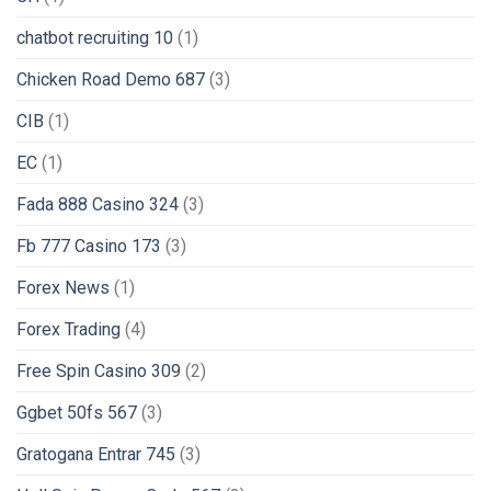
chatbot recruiting 10
(1)
Chicken Road Demo 687
(3)
CIB
(1)
EC
(1)
Fada 888 Casino 324
(3)
Fb 777 Casino 173
(3)
Forex News
(1)
Forex Trading
(4)
Free Spin Casino 309
(2)
Ggbet 50fs 567
(3)
Gratogana Entrar 745
(3)