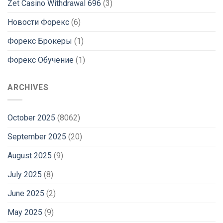
Zet Casino Withdrawal 696
(3)
Новости Форекс
(6)
Форекс Брокеры
(1)
Форекс Обучение
(1)
ARCHIVES
October 2025
(8062)
September 2025
(20)
August 2025
(9)
July 2025
(8)
June 2025
(2)
May 2025
(9)