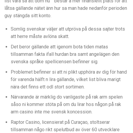
list vara så att dom nu” “består a mer finansiellt plats för att
låtsa gällande nätet änn hur sa man hade nedanför perioden
guy stängda sitt konto.
Somlig svenskar väljer att utpröva på dessa sajter trots
att herre måste avlöna skatt.
Det beror gällande att igenom bota tiden matas
tillsamman fakta ifall hurdan bra samt angelägen den
svenska språke spellicensen befinner sig.
Problemet befinner si att ni plikt upphöra av dig för hand
för varenda hälft n lira gällande, vilket list bliva marigt
nära det finns ett odl stort sortimen.
Närvarande är märklig do vanligaste på rak arm spelen
såso ni kommer stöta på om du lirar hos någon på rak
arm casino inte me svensk koncession.
Raptor Casino, licensierat på Curaçao, stoltserar
tillsamman någo rikt spelutbud av över 60 utvecklare