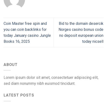
Coin Master free spin and
Bid to the domain desercik
you can coin backlinks for
Norges casino bonus code
today January casino Jungle
no deposit european union
Books 16, 2025
today nicsell
ABOUT
Lorem ipsum dolor sit amet, consectetuer adipiscing elit,
sed diam nonummy nibh euismod tincidunt.
LATEST POSTS