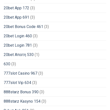
20bet App 172
(3)
20bet App 691
(3)
20bet Bonus Code 461
(3)
20bet Login 460
(3)
20bet Login 781
(3)
20bet Απατη 530
(1)
630
(3)
777slot Casino 967
(3)
777slot Vip 634
(3)
888starz Bonus 390
(3)
888starz Kasyno 154
(3)