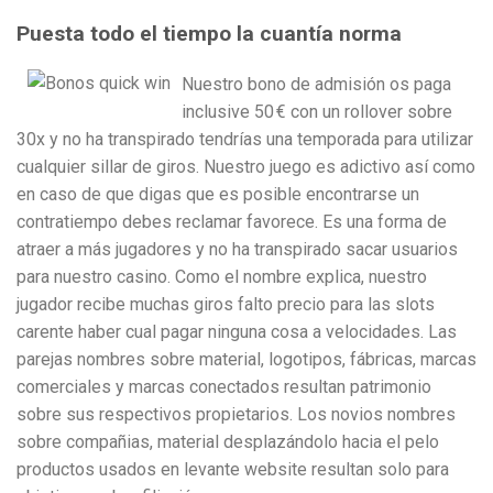
Puesta todo el tiempo la cuantía norma
Nuestro bono de admisión os paga
inclusive 50 € con un rollover sobre
30x y no ha transpirado tendrí­as una temporada para utilizar
cualquier sillar de giros. Nuestro juego es adictivo así­ como
en caso de que digas que es posible encontrarse un
contratiempo debes reclamar favorece. Es una forma de
atraer a más jugadores y no ha transpirado sacar usuarios
para nuestro casino. Como el nombre explica, nuestro
jugador recibe muchas giros falto precio para las slots
carente haber cual pagar ninguna cosa a velocidades. Las
parejas nombres sobre material, logotipos, fábricas, marcas
comerciales y marcas conectados resultan patrimonio
sobre sus respectivos propietarios. Los novios nombres
sobre compañias, material desplazándolo hacia el pelo
productos usados en levante website resultan solo para