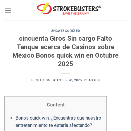
Skip
to
content
UNCATEGORIZED
cincuenta Giros Sin cargo Falto
Tanque acerca de Casinos sobre
México Bonos quick win en Octubre
2025
POSTED ON
OCTOBER 20, 2025
BY
AOXEN
Content
Bonos quick win: ¿Encuentras que nuestro
entretenimiento te estaría afectando?