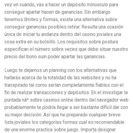
vez en cuando, vas a hacer un depósito minúsculo para
conseguir apartar hacen de ganancias. Sin embargo
tenemos límites y formas, existe una alternativa sobre
conseguir ganancias posibles retirar. Resulta una ocasión
única de iniciar tu andanza dentro del casino joviales una
cosa extra en su bolsillo. Los requisitos sobre postura
especifican el número sobre veces que debe situar nuestro
precio del bono suin poder apartar las ganancias.
Luego te dejamos un planning con los alternativas que
hallarás acerca de la totalidad de las websites y no ha
transpirado tal como serían completamente fiables con el
fin de realizar transacciones y depósitos. En el investigar la
puntada nâº sobre casinos online dentro del navegador web
probablemente te podrí­a llegar a ser bastante díficil dar con
su mejor decisión. Así que he preparado cualquier breve
lista joviales los categorías formas cual es recomendable
de una enorme practica sobre juego. Importa designar