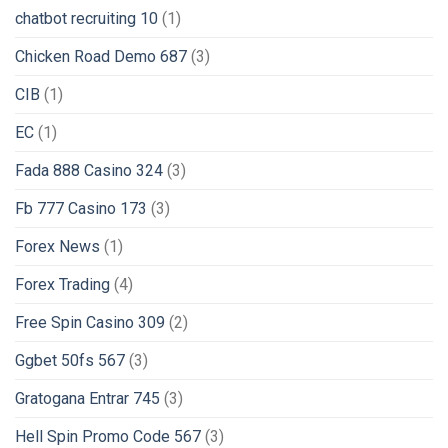
chatbot recruiting 10
(1)
Chicken Road Demo 687
(3)
CIB
(1)
EC
(1)
Fada 888 Casino 324
(3)
Fb 777 Casino 173
(3)
Forex News
(1)
Forex Trading
(4)
Free Spin Casino 309
(2)
Ggbet 50fs 567
(3)
Gratogana Entrar 745
(3)
Hell Spin Promo Code 567
(3)