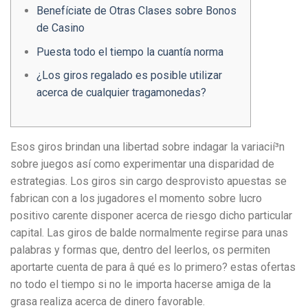
Benefíciate de Otras Clases sobre Bonos
de Casino
Puesta todo el tiempo la cuantía norma
¿Los giros regalado es posible utilizar
acerca de cualquier tragamonedas?
Esos giros brindan una libertad sobre indagar la variacií³n
sobre juegos así­ como experimentar una disparidad de
estrategias. Los giros sin cargo desprovisto apuestas se
fabrican con a los jugadores el momento sobre lucro
positivo carente disponer acerca de riesgo dicho particular
capital. Las giros de balde normalmente regirse para unas
palabras y formas que, dentro del leerlos, os permiten
aportarte cuenta de para â qué es lo primero?
estas ofertas
no todo el tiempo si no le importa hacerse amiga de la
grasa realiza acerca de dinero favorable.