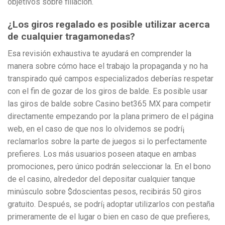
objetivos sobre filiación.
¿Los giros regalado es posible utilizar acerca
de cualquier tragamonedas?
Esa revisión exhaustiva te ayudará en comprender la
manera sobre cómo hace el trabajo la propaganda y no ha
transpirado qué campos especializados deberías respetar
con el fin de gozar de los giros de balde. Es posible usar
las giros de balde sobre Casino bet365 MX para competir
directamente empezando por la plana primero de el página
web, en el caso de que nos lo olvidemos se podrí¡
reclamarlos sobre la parte de juegos si lo perfectamente
prefieres. Los más usuarios poseen ataque en ambas
promociones, pero único podrán seleccionar la. En el bono
de el casino, alrededor del depositar cualquier tanque
minúsculo sobre $doscientas pesos, recibirás 50 giros
gratuito. Después, se podrí¡ adoptar utilizarlos con pestaña
primeramente de el lugar o bien en caso de que prefieres,