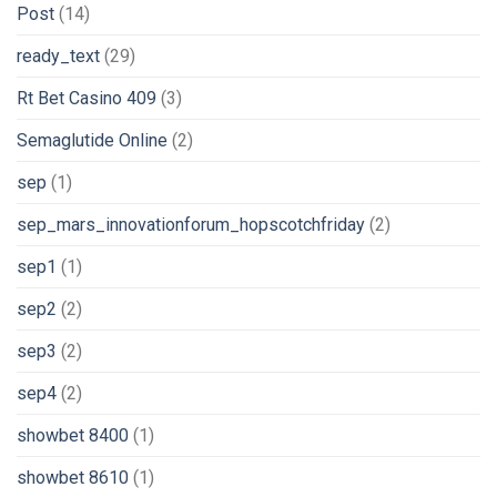
Post
(14)
ready_text
(29)
Rt Bet Casino 409
(3)
Semaglutide Online
(2)
sep
(1)
sep_mars_innovationforum_hopscotchfriday
(2)
sep1
(1)
sep2
(2)
sep3
(2)
sep4
(2)
showbet 8400
(1)
showbet 8610
(1)