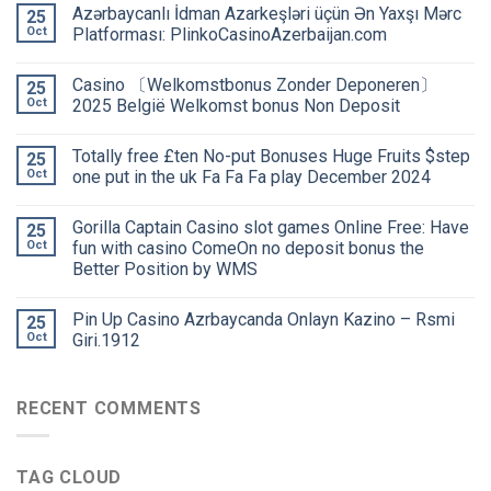
Azərbaycanlı İdman Azarkeşləri üçün Ən Yaxşı Mərc
25
Oct
Platforması: PlinkoCasinoAzerbaijan.com
Сasino 〔Welkomstbonus Zonder Deponeren〕
25
Oct
2025 België Welkomst bonus Non Deposit
Totally free £ten No-put Bonuses Huge Fruits $step
25
Oct
one put in the uk Fa Fa Fa play December 2024
Gorilla Captain Casino slot games Online Free: Have
25
Oct
fun with casino ComeOn no deposit bonus the
Better Position by WMS
Pin Up Casino Azrbaycanda Onlayn Kazino – Rsmi
25
Oct
Giri.1912
RECENT COMMENTS
TAG CLOUD