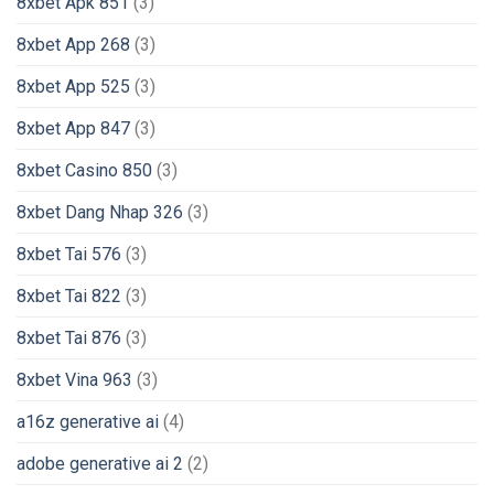
8xbet Apk 851
(3)
8xbet App 268
(3)
8xbet App 525
(3)
8xbet App 847
(3)
8xbet Casino 850
(3)
8xbet Dang Nhap 326
(3)
8xbet Tai 576
(3)
8xbet Tai 822
(3)
8xbet Tai 876
(3)
8xbet Vina 963
(3)
a16z generative ai
(4)
adobe generative ai 2
(2)