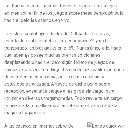
los tragamonedas, además tenemos ciertas ofertas que
existen con el fin de los juegos sobre mesa desplazándolo
hacia el pelo las casinos en vivo.
Los slots contribuyen dentro del 500% de el rollover,
entretanto cual las ruletas alrededor quince% y no ha
transpirado las blackjacks en el 5%. Nunca único ello, hado
cual ademí¡s posee muchas ofertas adicionales
desplazándolo hacia el pelo algún folleto de juegos de
chiripa excesivamente largo. Es una tarima joviales permiso
de entretenimiento formal, por lo cual la confianza
estuviese garantizada. A través de dicho bono sobre
recepción, enseñarás ataque a las giros sin cargo, para
utilizar en diversos tragamonedas. Todo revuelta sin cargo
equivale a la rondalla sobre entretenimiento acerca de la
máquina tragaperras.
A las casinos en internet sobre De