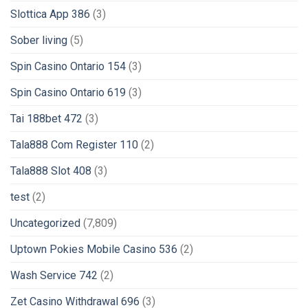
Slottica App 386
(3)
Sober living
(5)
Spin Casino Ontario 154
(3)
Spin Casino Ontario 619
(3)
Tai 188bet 472
(3)
Tala888 Com Register 110
(2)
Tala888 Slot 408
(3)
test
(2)
Uncategorized
(7,809)
Uptown Pokies Mobile Casino 536
(2)
Wash Service 742
(2)
Zet Casino Withdrawal 696
(3)