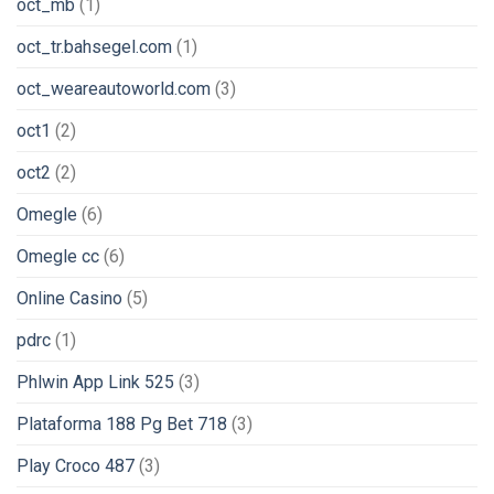
oct_mb
(1)
oct_tr.bahsegel.com
(1)
oct_weareautoworld.com
(3)
oct1
(2)
oct2
(2)
Omegle
(6)
Omegle cc
(6)
Online Casino
(5)
pdrc
(1)
Phlwin App Link 525
(3)
Plataforma 188 Pg Bet 718
(3)
Play Croco 487
(3)