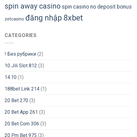
spin away casino
spin casino no deposit bonus
đăng nhập 8xbet
zetcasino
CATEGORIES
! Без рубрики
(2)
10 Jili Slot 812
(3)
14.10
(1)
188bet Link 214
(1)
20 Bet 270
(3)
20 Bet App 261
(3)
20 Bet Com 306
(3)
20 Pm Bet 975
(3)