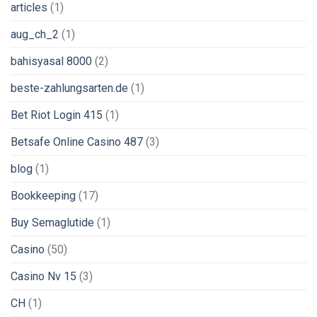
articles
(1)
aug_ch_2
(1)
bahisyasal 8000
(2)
beste-zahlungsarten.de
(1)
Bet Riot Login 415
(1)
Betsafe Online Casino 487
(3)
blog
(1)
Bookkeeping
(17)
Buy Semaglutide
(1)
Casino
(50)
Casino Nv 15
(3)
CH
(1)