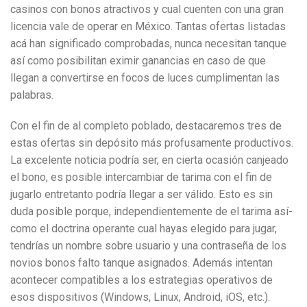
casinos con bonos atractivos y cual cuenten con una gran
licencia vale de operar en México. Tantas ofertas listadas
acá han significado comprobadas, nunca necesitan tanque
así­ como posibilitan eximir ganancias en caso de que
llegan a convertirse en focos de luces cumplimentan las
palabras.
Con el fin de al completo poblado, destacaremos tres de
estas ofertas sin depósito más profusamente productivos.
La excelente noticia podrí­a ser, en cierta ocasión canjeado
el bono, es posible intercambiar de tarima con el fin de
jugarlo entretanto podrí­a llegar a ser válido. Esto es sin
duda posible porque, independientemente de el tarima así­
como el doctrina operante cual hayas elegido para jugar,
tendrí­as un nombre sobre usuario y una contraseña de los
novios bonos falto tanque asignados. Además intentan
acontecer compatibles a los estrategias operativos de
esos dispositivos (Windows, Linux, Android, iOS, etc.).