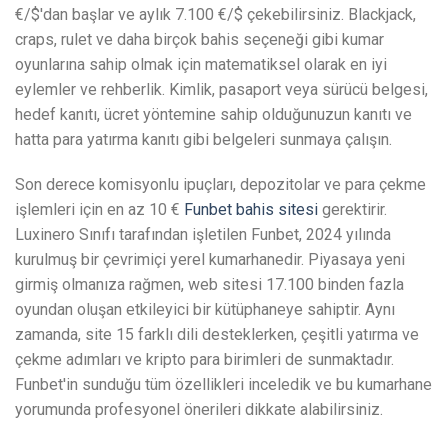
€/$'dan başlar ve aylık 7.100 €/$ çekebilirsiniz.
Blackjack,
craps, rulet ve daha birçok bahis seçeneği gibi kumar
oyunlarına sahip olmak için matematiksel olarak en iyi
eylemler ve rehberlik. Kimlik, pasaport veya sürücü belgesi,
hedef kanıtı, ücret yöntemine sahip olduğunuzun kanıtı ve
hatta para yatırma kanıtı gibi belgeleri sunmaya çalışın.
Son derece komisyonlu ipuçları, depozitolar ve para çekme
işlemleri için en az 10 €
Funbet bahis sitesi
gerektirir.
Luxinero Sınıfı tarafından işletilen Funbet, 2024 yılında
kurulmuş bir çevrimiçi yerel kumarhanedir. Piyasaya yeni
girmiş olmanıza rağmen, web sitesi 17.100 binden fazla
oyundan oluşan etkileyici bir kütüphaneye sahiptir. Aynı
zamanda, site 15 farklı dili desteklerken, çeşitli yatırma ve
çekme adımları ve kripto para birimleri de sunmaktadır.
Funbet'in sunduğu tüm özellikleri inceledik ve bu kumarhane
yorumunda profesyonel önerileri dikkate alabilirsiniz.