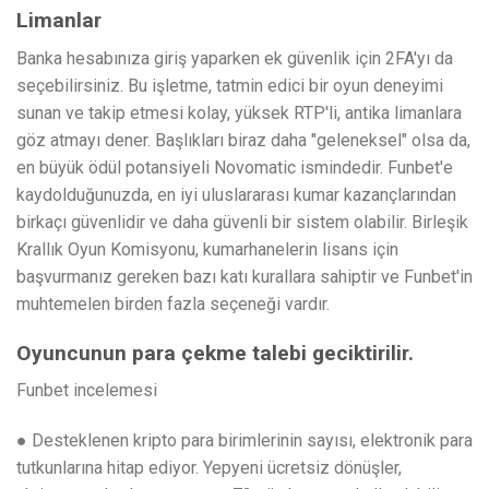
Limanlar
Banka hesabınıza giriş yaparken ek güvenlik için 2FA'yı da
seçebilirsiniz. Bu işletme, tatmin edici bir oyun deneyimi
sunan ve takip etmesi kolay, yüksek RTP'li, antika limanlara
göz atmayı dener. Başlıkları biraz daha "geleneksel" olsa da,
en büyük ödül potansiyeli Novomatic ismindedir. Funbet'e
kaydolduğunuzda, en iyi uluslararası kumar kazançlarından
birkaçı güvenlidir ve daha güvenli bir sistem olabilir. Birleşik
Krallık Oyun Komisyonu, kumarhanelerin lisans için
başvurmanız gereken bazı katı kurallara sahiptir ve Funbet'in
muhtemelen birden fazla seçeneği vardır.
Oyuncunun para çekme talebi geciktirilir.
Funbet incelemesi
● Desteklenen kripto para birimlerinin sayısı, elektronik para
tutkunlarına hitap ediyor. Yepyeni ücretsiz dönüşler,