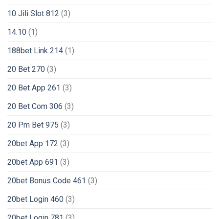
10 Jili Slot 812
(3)
14.10
(1)
188bet Link 214
(1)
20 Bet 270
(3)
20 Bet App 261
(3)
20 Bet Com 306
(3)
20 Pm Bet 975
(3)
20bet App 172
(3)
20bet App 691
(3)
20bet Bonus Code 461
(3)
20bet Login 460
(3)
20bet Login 781
(3)