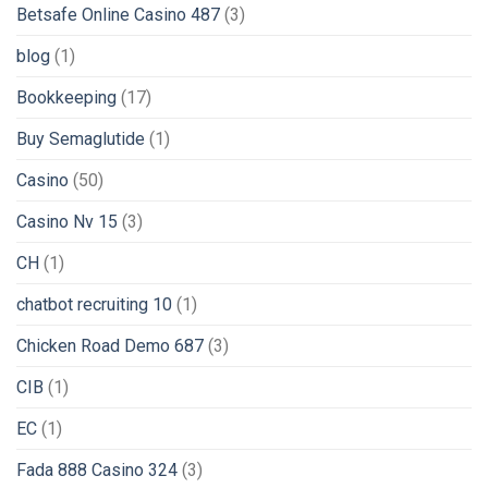
Betsafe Online Casino 487
(3)
blog
(1)
Bookkeeping
(17)
Buy Semaglutide
(1)
Casino
(50)
Casino Nv 15
(3)
CH
(1)
chatbot recruiting 10
(1)
Chicken Road Demo 687
(3)
CIB
(1)
EC
(1)
Fada 888 Casino 324
(3)