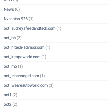
News
(6)
Nvcasino 926
(1)
oct_audreysfeedandtack.com
(1)
oct_bh
(2)
oct_hitech-advisor.com
(1)
oct_keopeworld.com
(1)
oct_mb
(1)
oct_tr.bahsegel.com
(1)
oct_weareautoworld.com
(3)
oct1
(2)
oct2
(2)