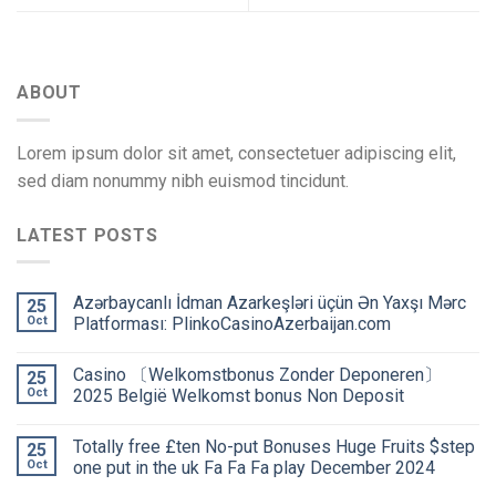
ABOUT
Lorem ipsum dolor sit amet, consectetuer adipiscing elit,
sed diam nonummy nibh euismod tincidunt.
LATEST POSTS
Azərbaycanlı İdman Azarkeşləri üçün Ən Yaxşı Mərc
25
Oct
Platforması: PlinkoCasinoAzerbaijan.com
Сasino 〔Welkomstbonus Zonder Deponeren〕
25
Oct
2025 België Welkomst bonus Non Deposit
Totally free £ten No-put Bonuses Huge Fruits $step
25
Oct
one put in the uk Fa Fa Fa play December 2024