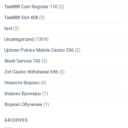
Tala888 Com Register 110
(2)
Tala888 Slot 408
(3)
test
(2)
Uncategorized
(7,809)
Uptown Pokies Mobile Casino 536
(2)
Wash Service 742
(2)
Zet Casino Withdrawal 696
(3)
Новости Форекс
(6)
Форекс Брокеры
(1)
Форекс Обучение
(1)
ARCHIVES