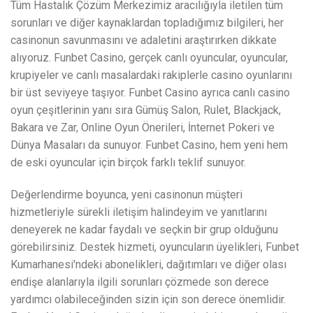
Tüm Hastalık Çözüm Merkezimiz aracılığıyla iletilen tüm
sorunları ve diğer kaynaklardan topladığımız bilgileri, her
casinonun savunmasını ve adaletini araştırırken dikkate
alıyoruz. Funbet Casino, gerçek canlı oyuncular, oyuncular,
krupiyeler ve canlı masalardaki rakiplerle casino oyunlarını
bir üst seviyeye taşıyor. Funbet Casino ayrıca canlı casino
oyun çeşitlerinin yanı sıra Gümüş Salon, Rulet, Blackjack,
Bakara ve Zar, Online Oyun Önerileri, İnternet Pokeri ve
Dünya Masaları da sunuyor. Funbet Casino, hem yeni hem
de eski oyuncular için birçok farklı teklif sunuyor.
Değerlendirme boyunca, yeni casinonun müşteri
hizmetleriyle sürekli iletişim halindeyim ve yanıtlarını
deneyerek ne kadar faydalı ve seçkin bir grup olduğunu
görebilirsiniz. Destek hizmeti, oyuncuların üyelikleri, Funbet
Kumarhanesi'ndeki abonelikleri, dağıtımları ve diğer olası
endişe alanlarıyla ilgili sorunları çözmede son derece
yardımcı olabileceğinden sizin için son derece önemlidir.