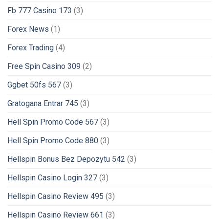
Fb 777 Casino 173
(3)
Forex News
(1)
Forex Trading
(4)
Free Spin Casino 309
(2)
Ggbet 50fs 567
(3)
Gratogana Entrar 745
(3)
Hell Spin Promo Code 567
(3)
Hell Spin Promo Code 880
(3)
Hellspin Bonus Bez Depozytu 542
(3)
Hellspin Casino Login 327
(3)
Hellspin Casino Review 495
(3)
Hellspin Casino Review 661
(3)