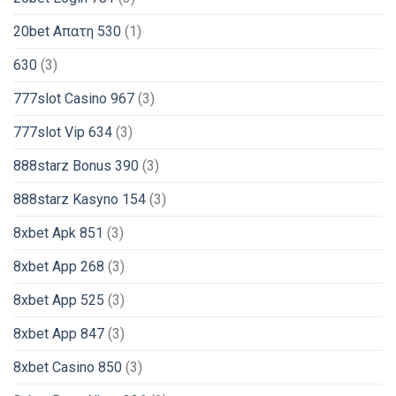
20bet Απατη 530
(1)
630
(3)
777slot Casino 967
(3)
777slot Vip 634
(3)
888starz Bonus 390
(3)
888starz Kasyno 154
(3)
8xbet Apk 851
(3)
8xbet App 268
(3)
8xbet App 525
(3)
8xbet App 847
(3)
8xbet Casino 850
(3)