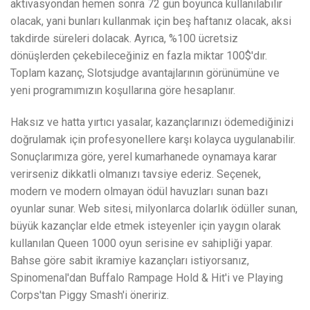
aktivasyondan hemen sonra 72 gün boyunca kullanılabilir
olacak, yani bunları kullanmak için beş haftanız olacak, aksi
takdirde süreleri dolacak. Ayrıca, %100 ücretsiz
dönüşlerden çekebileceğiniz en fazla miktar 100$'dır.
Toplam kazanç, Slotsjudge avantajlarının görünümüne ve
yeni programımızın koşullarına göre hesaplanır.
Haksız ve hatta yırtıcı yasalar, kazançlarınızı ödemediğinizi
doğrulamak için profesyonellere karşı kolayca uygulanabilir.
Sonuçlarımıza göre, yerel kumarhanede oynamaya karar
verirseniz dikkatli olmanızı tavsiye ederiz. Seçenek,
modern ve modern olmayan ödül havuzları sunan bazı
oyunlar sunar. Web sitesi, milyonlarca dolarlık ödüller sunan,
büyük kazançlar elde etmek isteyenler için yaygın olarak
kullanılan Queen 1000 oyun serisine ev sahipliği yapar.
Bahse göre sabit ikramiye kazançları istiyorsanız,
Spinomenal'dan Buffalo Rampage Hold & Hit'i ve Playing
Corps'tan Piggy Smash'i öneririz.