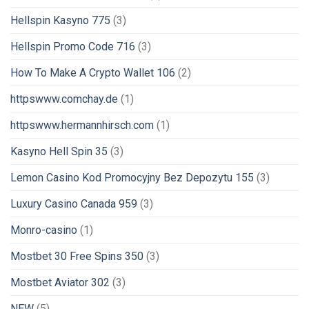
Hellspin Kasyno 775
(3)
Hellspin Promo Code 716
(3)
How To Make A Crypto Wallet 106
(2)
httpswww.comchay.de
(1)
httpswww.hermannhirsch.com
(1)
Kasyno Hell Spin 35
(3)
Lemon Casino Kod Promocyjny Bez Depozytu 155
(3)
Luxury Casino Canada 959
(3)
Monro-casino
(1)
Mostbet 30 Free Spins 350
(3)
Mostbet Aviator 302
(3)
NEW
(5)