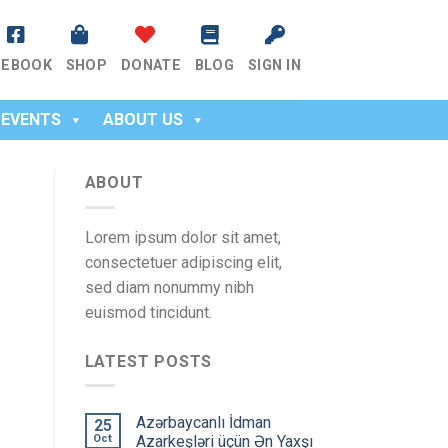
CEBOOK
SHOP
DONATE
BLOG
SIGN IN
EVENTS
ABOUT US
ABOUT
Lorem ipsum dolor sit amet,
consectetuer adipiscing elit,
sed diam nonummy nibh
euismod tincidunt.
LATEST POSTS
Azərbaycanlı İdman
25
Oct
Azarkeşləri üçün Ən Yaxşı