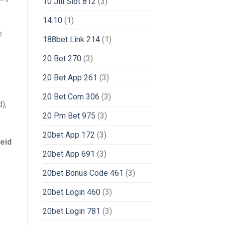
10 Jili Slot 812
(3)
14.10
(1)
e
188bet Link 214
(1)
20 Bet 270
(3)
20 Bet App 261
(3)
20 Bet Com 306
(3)
),
20 Pm Bet 975
(3)
20bet App 172
(3)
heid
20bet App 691
(3)
20bet Bonus Code 461
(3)
20bet Login 460
(3)
20bet Login 781
(3)