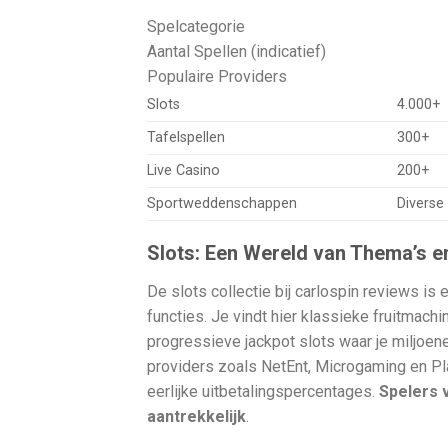
Spelcategorie
Aantal Spellen (indicatief)
Populaire Providers
Slots
4.000+
Tafelspellen
300+
Live Casino
200+
Sportweddenschappen
Diverse
Slots: Een Wereld van Thema’s e
De slots collectie bij carlospin reviews is e
functies. Je vindt hier klassieke fruitma
progressieve jackpot slots waar je miljoe
providers zoals NetEnt, Microgaming en P
eerlijke uitbetalingspercentages.
Spelers 
aantrekkelijk
.