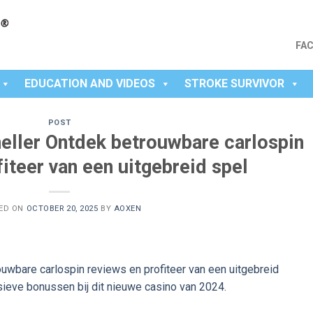
FA
EDUCATION AND VIDEOS
STROKE SURVIVOR
POST
neller Ontdek betrouwbare carlospin
iteer van een uitgebreid spel
ED ON
OCTOBER 20, 2025
BY
AOXEN
ouwbare carlospin reviews en profiteer van een uitgebreid
sieve bonussen bij dit nieuwe casino van 2024.