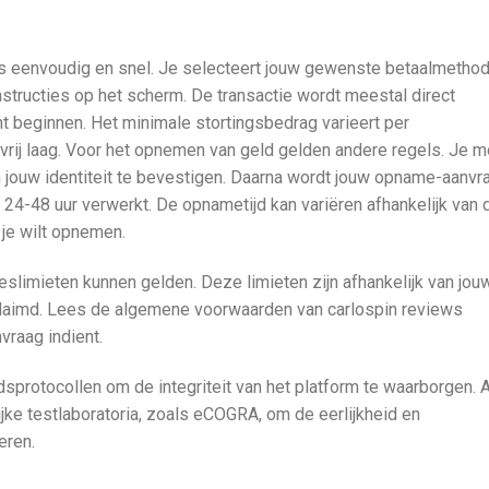
 is eenvoudig en snel. Je selecteert jouw gewenste betaalmethod
nstructies op het scherm. De transactie wordt meestal direct
nt beginnen. Het minimale stortingsbedrag varieert per
vrij laag. Voor het opnemen van geld gelden andere regels. Je m
 jouw identiteit te bevestigen. Daarna wordt jouw opname-aanvr
24-48 uur verwerkt. De opnametijd kan variëren afhankelijk van 
je wilt opnemen.
eslimieten kunnen gelden. Deze limieten zijn afhankelijk van jou
claimd. Lees de algemene voorwaarden van carlospin reviews
vraag indient.
idsprotocollen om de integriteit van het platform te waarborgen. A
ijke testlaboratoria, zoals eCOGRA, om de eerlijkheid en
eren.