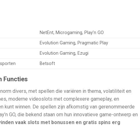
NetEnt, Microgaming, Play’n GO
Evolution Gaming, Pragmatic Play
Evolution Gaming, Ezugi
 sporten
Betsoft
n Functies
norm divers, met spellen die variëren in thema, volatiliteit en
chines, moderne videoslots met complexere gameplay, en
nen kunt winnen. De spellen zijn afkomstig van gerenommeerde
lay’n GO, die bekend staan om hun innovatieve game-ontwerp en
vinden vaak slots met bonussen en gratis spins erg