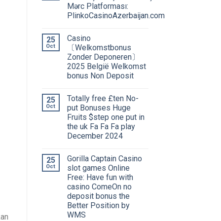
Mərc Platforması:
PlinkoCasinoAzerbaijan.com
Сasino
25
Oct
〔Welkomstbonus
Zonder Deponeren〕
2025 België Welkomst
bonus Non Deposit
Totally free £ten No-
25
Oct
put Bonuses Huge
Fruits $step one put in
the uk Fa Fa Fa play
December 2024
Gorilla Captain Casino
25
Oct
slot games Online
Free: Have fun with
casino ComeOn no
deposit bonus the
Better Position by
WMS
kan