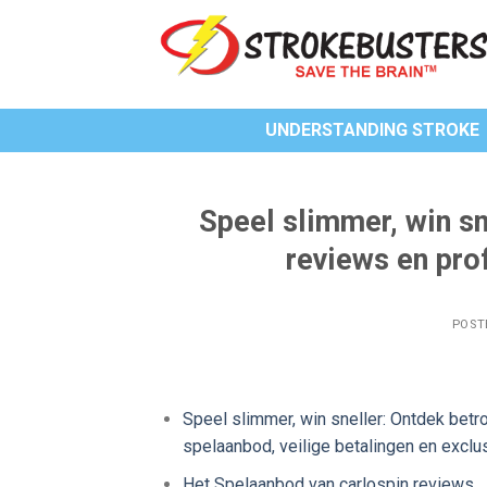
Skip
to
content
UNDERSTANDING STROKE
Speel slimmer, win s
reviews en prof
POST
Speel slimmer, win sneller: Ontdek betr
spelaanbod, veilige betalingen en exclu
Het Spelaanbod van carlospin reviews