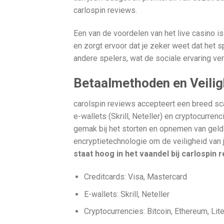
carlospin reviews.
Een van de voordelen van het live casino is
en zorgt ervoor dat je zeker weet dat het s
andere spelers, wat de sociale ervaring ver
Betaalmethoden en Veilig
carolspin reviews accepteert een breed sc
e-wallets (Skrill, Neteller) en cryptocurrenci
gemak bij het storten en opnemen van geld
encryptietechnologie om de veiligheid van
staat hoog in het vaandel bij carlospin 
Creditcards: Visa, Mastercard
E-wallets: Skrill, Neteller
Cryptocurrencies: Bitcoin, Ethereum, Lit