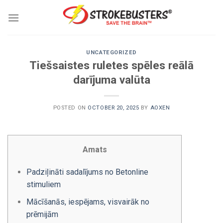
Skip
to
content
UNCATEGORIZED
Tiešsaistes ruletes spēles reālā
darījuma valūta
POSTED ON
OCTOBER 20, 2025
BY
AOXEN
Amats
Padziļināti sadalījums no Betonline
stimuliem
Mācīšanās, iespējams, visvairāk no
prēmijām