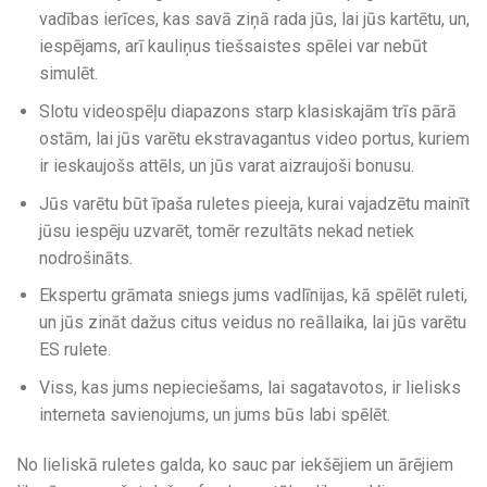
vadības ierīces, kas savā ziņā rada jūs, lai jūs kartētu, un,
iespējams, arī kauliņus tiešsaistes spēlei var nebūt
simulēt.
Slotu videospēļu diapazons starp klasiskajām trīs pārā
ostām, lai jūs varētu ekstravagantus video portus, kuriem
ir ieskaujošs attēls, un jūs varat aizraujoši bonusu.
Jūs varētu būt īpaša ruletes pieeja, kurai vajadzētu mainīt
jūsu iespēju uzvarēt, tomēr rezultāts nekad netiek
nodrošināts.
Ekspertu grāmata sniegs jums vadlīnijas, kā spēlēt ruleti,
un jūs zināt dažus citus veidus no reāllaika, lai jūs varētu
ES rulete.
Viss, kas jums nepieciešams, lai sagatavotos, ir lielisks
interneta savienojums, un jums būs labi spēlēt.
No lieliskā ruletes galda, ko sauc par iekšējiem un ārējiem