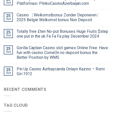
Oct
Platforması: PlinkoCasinoAzerbaijan.com
Сasino 〔Welkomstbonus Zonder Deponeren〕
25
Oct
2025 België Welkomst bonus Non Deposit
Totally free £ten No-put Bonuses Huge Fruits $step
25
Oct
one put in the uk Fa Fa Fa play December 2024
Gorilla Captain Casino slot games Online Free: Have
25
Oct
fun with casino ComeOn no deposit bonus the
Better Position by WMS
Pin Up Casino Azrbaycanda Onlayn Kazino – Rsmi
25
Oct
Giri.1912
RECENT COMMENTS
TAG CLOUD