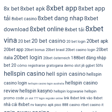
8xbet app
8xbet app
8x bet
8xbet apk
tải
8xbet dang nhap
8xbet
8xbet casino
8xbet
8xbet online
download
8xbet tải
vina
20 bet casino
20bet apk
20 bet
20 bet login
20bet app
20bet
20bet bonus
20bet brasil
20bet casino login
20bet login
italia
188bet đăng nhập
20bet österreich
bet 20
cómo registrarse gratogana
demo slot jili
ggbet 50fs
hellspin casino
hell spin casino
hellspin
hellspin casino
casino login
hellspin casino login australia
review
hellspin kasyno
hellspin logowanie
hellspin
promo code
link 8xbet
link vào 8xbet
jili slot 777 login register online
nhà cái 8xbet
nv kasyno apk
piso 888 casino
rtbet casino it