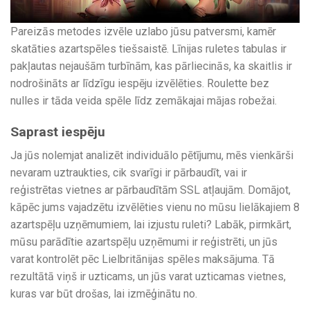
Pareizās metodes izvēle uzlabo jūsu patversmi, kamēr
skatāties azartspēles tiešsaistē. Līnijas ruletes tabulas ir
pakļautas nejaušām turbīnām, kas pārliecinās, ka skaitlis ir
nodrošināts ar līdzīgu iespēju izvēlēties. Roulette bez
nulles ir tāda veida spēle līdz zemākajai mājas robežai.
Saprast iespēju
Ja jūs nolemjat analizēt individuālo pētījumu, mēs vienkārši
nevaram uztraukties, cik svarīgi ir pārbaudīt, vai ir
reģistrētas vietnes ar pārbaudītām SSL atļaujām. Domājot,
kāpēc jums vajadzētu izvēlēties vienu no mūsu lielākajiem 8
azartspēļu uzņēmumiem, lai izjustu ruleti? Labāk, pirmkārt,
mūsu parādītie azartspēļu uzņēmumi ir reģistrēti, un jūs
varat kontrolēt pēc Lielbritānijas spēles maksājuma. Tā
rezultātā viņš ir uzticams, un jūs varat uzticamas vietnes,
kuras var būt drošas, lai izmēģinātu no.