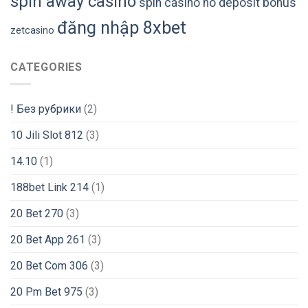
spin away casino
spin casino no deposit bonus
đăng nhập 8xbet
zetcasino
CATEGORIES
! Без рубрики
(2)
10 Jili Slot 812
(3)
14.10
(1)
188bet Link 214
(1)
20 Bet 270
(3)
20 Bet App 261
(3)
20 Bet Com 306
(3)
20 Pm Bet 975
(3)