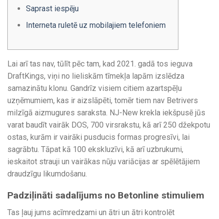
Saprast iespēju
Interneta ruletē uz mobilajiem telefoniem
Lai arī tas nav, tūlīt pēc tam, kad 2021. gadā tos ieguva
DraftKings, viņi no lieliskām tīmekļa lapām izslēdza
samazinātu klonu. Gandrīz visiem citiem azartspēļu
uzņēmumiem, kas ir aizslāpēti, tomēr tiem nav Betrivers
milzīgā aizmugures saraksta. NJ-New krekla iekšpusē jūs
varat baudīt vairāk DOS, 700 virsrakstu, kā arī 250 džekpotu
ostas, kurām ir vairāki pusducis formas progresīvi, lai
sagrābtu.
Tāpat kā 100 ekskluzīvi, kā arī uzbrukumi,
ieskaitot strauji un vairākas nūju variācijas ar spēlētājiem
draudzīgu likumdošanu.
Padziļināti sadalījums no Betonline stimuliem
Tas ļauj jums acīmredzami un ātri un ātri kontrolēt