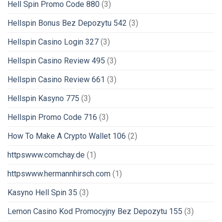
Hell Spin Promo Code 880
(3)
Hellspin Bonus Bez Depozytu 542
(3)
Hellspin Casino Login 327
(3)
Hellspin Casino Review 495
(3)
Hellspin Casino Review 661
(3)
Hellspin Kasyno 775
(3)
Hellspin Promo Code 716
(3)
How To Make A Crypto Wallet 106
(2)
httpswww.comchay.de
(1)
httpswww.hermannhirsch.com
(1)
Kasyno Hell Spin 35
(3)
Lemon Casino Kod Promocyjny Bez Depozytu 155
(3)