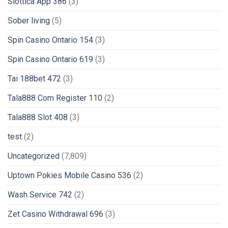
Slottica App 386
(3)
Sober living
(5)
Spin Casino Ontario 154
(3)
Spin Casino Ontario 619
(3)
Tai 188bet 472
(3)
Tala888 Com Register 110
(2)
Tala888 Slot 408
(3)
test
(2)
Uncategorized
(7,809)
Uptown Pokies Mobile Casino 536
(2)
Wash Service 742
(2)
Zet Casino Withdrawal 696
(3)