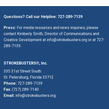
Questions? Call our Helpline:
727-289-7139
Press:
For media resources and news inquiries, please
contact Kimberly Smith, Director of Communications and
Creative Development at
info@strokebusters.org
or at
727-
289-7139
.
STROKEBUSTERS®, Inc.
335 31st Street South
St. Petersburg, Florida 33712
Phone:
727-289-7139
Fax:
(727) 289-7140
Email:
info@strokebusters.org